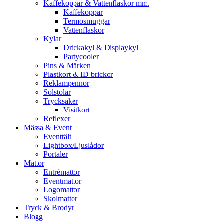
Kaffekoppar & Vattenflaskor mm.
Kaffekoppar
Termosmuggar
Vattenflaskor
Kylar
Drickakyl & Displaykyl
Partycooler
Pins & Märken
Plastkort & ID brickor
Reklampennor
Solstolar
Trycksaker
Visitkort
Reflexer
Mässa & Event
Eventtält
Lightbox/Ljuslådor
Portaler
Mattor
Entrémattor
Eventmattor
Logomattor
Skolmattor
Tryck & Brodyr
Blogg