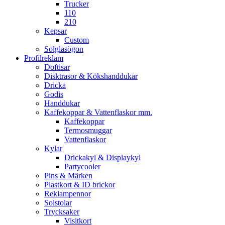
Trucker
110
210
Kepsar
Custom
Solglasögon
Profilreklam
Doftisar
Disktrasor & Kökshanddukar
Dricka
Godis
Handdukar
Kaffekoppar & Vattenflaskor mm.
Kaffekoppar
Termosmuggar
Vattenflaskor
Kylar
Drickakyl & Displaykyl
Partycooler
Pins & Märken
Plastkort & ID brickor
Reklampennor
Solstolar
Trycksaker
Visitkort