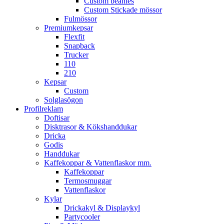
Custom beanies
Custom Stickade mössor
Fulmössor
Premiumkepsar
Flexfit
Snapback
Trucker
110
210
Kepsar
Custom
Solglasögon
Profilreklam
Doftisar
Disktrasor & Kökshanddukar
Dricka
Godis
Handdukar
Kaffekoppar & Vattenflaskor mm.
Kaffekoppar
Termosmuggar
Vattenflaskor
Kylar
Drickakyl & Displaykyl
Partycooler