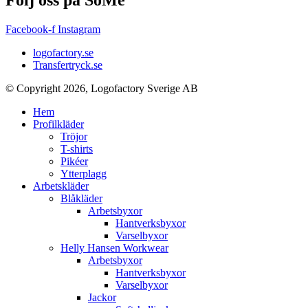
Facebook-f
Instagram
logofactory.se
Transfertryck.se
© Copyright 2026, Logofactory Sverige AB
Hem
Profilkläder
Tröjor
T-shirts
Pikéer
Ytterplagg
Arbetskläder
Blåkläder
Arbetsbyxor
Hantverksbyxor
Varselbyxor
Helly Hansen Workwear
Arbetsbyxor
Hantverksbyxor
Varselbyxor
Jackor