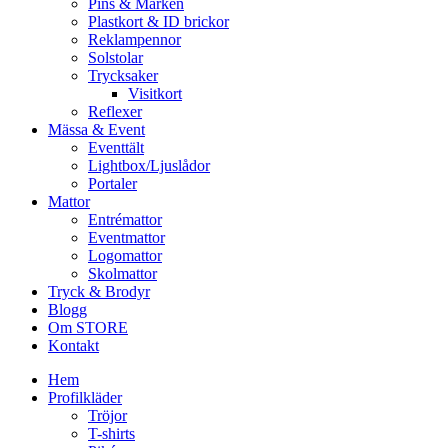
Pins & Märken
Plastkort & ID brickor
Reklampennor
Solstolar
Trycksaker
Visitkort
Reflexer
Mässa & Event
Eventtält
Lightbox/Ljuslådor
Portaler
Mattor
Entrémattor
Eventmattor
Logomattor
Skolmattor
Tryck & Brodyr
Blogg
Om STORE
Kontakt
Hem
Profilkläder
Tröjor
T-shirts