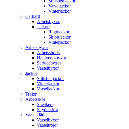
Softshelljackor
Varseljackor
Vinterjackor
Carhartt
Arbetsbyxor
Jackor
Regnjackor
Skjortjackor
Vinterjackor
Arbetsbyxor
Arbetsshorts
Hantverksbyxor
Servicebyxor
Varselbyxor
Jackor
Softshelljackor
Vinterjackor
Varseljackor
Tröjor
Arbetsskor
Sneakers
Skyddsskor
Varselkläder
Varselbyxor
Varseltröjor