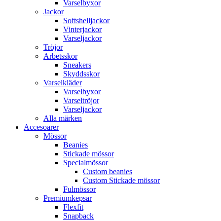
Varselbyxor
Jackor
Softshelljackor
Vinterjackor
Varseljackor
Tröjor
Arbetsskor
Sneakers
Skyddsskor
Varselkläder
Varselbyxor
Varseltröjor
Varseljackor
Alla märken
Accesoarer
Mössor
Beanies
Stickade mössor
Specialmössor
Custom beanies
Custom Stickade mössor
Fulmössor
Premiumkepsar
Flexfit
Snapback