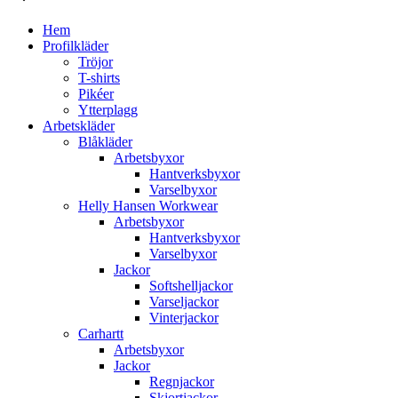
Hem
Profilkläder
Tröjor
T-shirts
Pikéer
Ytterplagg
Arbetskläder
Blåkläder
Arbetsbyxor
Hantverksbyxor
Varselbyxor
Helly Hansen Workwear
Arbetsbyxor
Hantverksbyxor
Varselbyxor
Jackor
Softshelljackor
Varseljackor
Vinterjackor
Carhartt
Arbetsbyxor
Jackor
Regnjackor
Skjortjackor