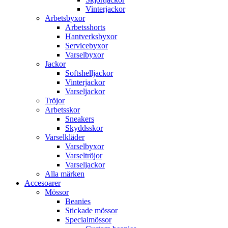
Vinterjackor
Arbetsbyxor
Arbetsshorts
Hantverksbyxor
Servicebyxor
Varselbyxor
Jackor
Softshelljackor
Vinterjackor
Varseljackor
Tröjor
Arbetsskor
Sneakers
Skyddsskor
Varselkläder
Varselbyxor
Varseltröjor
Varseljackor
Alla märken
Accesoarer
Mössor
Beanies
Stickade mössor
Specialmössor