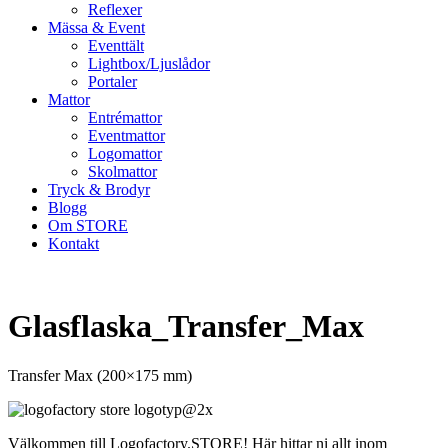
Reflexer
Mässa & Event
Eventtält
Lightbox/Ljuslådor
Portaler
Mattor
Entrémattor
Eventmattor
Logomattor
Skolmattor
Tryck & Brodyr
Blogg
Om STORE
Kontakt
Glasflaska_Transfer_Max
Transfer Max (200×175 mm)
Välkommen till Logofactory.STORE! Här hittar ni allt inom