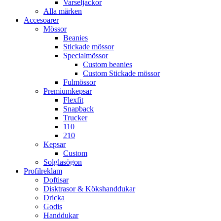
Varseljackor
Alla märken
Accesoarer
Mössor
Beanies
Stickade mössor
Specialmössor
Custom beanies
Custom Stickade mössor
Fulmössor
Premiumkepsar
Flexfit
Snapback
Trucker
110
210
Kepsar
Custom
Solglasögon
Profilreklam
Doftisar
Disktrasor & Kökshanddukar
Dricka
Godis
Handdukar