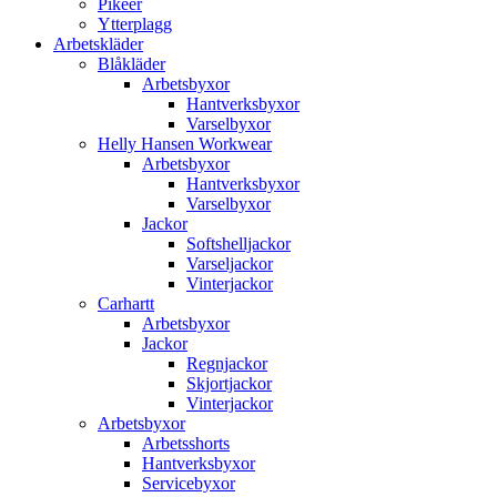
Pikéer
Ytterplagg
Arbetskläder
Blåkläder
Arbetsbyxor
Hantverksbyxor
Varselbyxor
Helly Hansen Workwear
Arbetsbyxor
Hantverksbyxor
Varselbyxor
Jackor
Softshelljackor
Varseljackor
Vinterjackor
Carhartt
Arbetsbyxor
Jackor
Regnjackor
Skjortjackor
Vinterjackor
Arbetsbyxor
Arbetsshorts
Hantverksbyxor
Servicebyxor