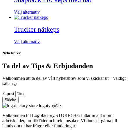
flera
väljas
varianter.
på
Den
Välj alternativ
De
produktsidan
här
olika
produkten
alternativen
har
Trucker nätkeps
kan
flera
väljas
varianter.
på
Den
Välj alternativ
De
produktsidan
här
olika
produkten
Nyhetsbrev
alternativen
har
kan
flera
väljas
Ta del av Tips & Erbjudanden
varianter.
på
De
produktsidan
olika
Välkommen att ta del av vårt nyhetsbrev som vi skickar ut – väldigt
alternativen
sällan ;)
kan
E-post
väljas
på
Skicka
produktsidan
Välkommen till Logofactory.STORE! Här hittar ni allt inom
arbetskläder, profilkläder och reklamsaker. Vi finns er gärna till
hands om ni har frågor eller funderingar.