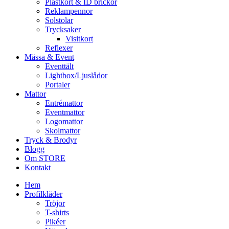
Plastkort & ID brickor
Reklampennor
Solstolar
Trycksaker
Visitkort
Reflexer
Mässa & Event
Eventtält
Lightbox/Ljuslådor
Portaler
Mattor
Entrémattor
Eventmattor
Logomattor
Skolmattor
Tryck & Brodyr
Blogg
Om STORE
Kontakt
Hem
Profilkläder
Tröjor
T-shirts
Pikéer