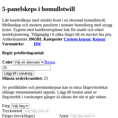
5-panelskeps i bomullstwill
Lätt basebollkeps med sömlös front i en oborstad bomullstwill.
Mellandjup och modern passform i tunnare bomullstyg med snygg
lyster. Tygrem med kardborrespänne bak för snabb och enkel
storleksjustering. Tillgänglig i 6 olika färger till ett mycket bra pris.
Artikelnummer
3965BL
Kategorier
Custom kepsar
,
Kepsar
Varumärke:
HW
Begär prisförslag/antal:
Color
Rensa
5-
panelskeps
Lägg till i varukorg
i
Minsta orderkvantitet:
25
bomullstwill
mängd
Av profilkläder och premiumkepsar kan ni mixa färger/storlekar
sålänge minimumantalet uppnås. Lägg till önskat antal av
färg/storlek i varukorgen gånger så räknas det när ni går vidare.
Färg
Tryckmetod
Färger (tryckfärger)
Antal