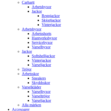
Carhartt
Arbetsbyxor
Jackor
Regnjackor
Skjortjackor
Vinterjackor
Arbetsbyxor
Arbetsshorts
Hantverksbyxor
Servicebyxor
Varselbyxor
Jackor
Softshelljackor
Vinterjackor
Varseljackor
Tröjor
Arbetsskor
Sneakers
Skyddsskor
Varselkläder
Varselbyxor
Varseltröjor
Varseljackor
Alla märken
Accesoarer