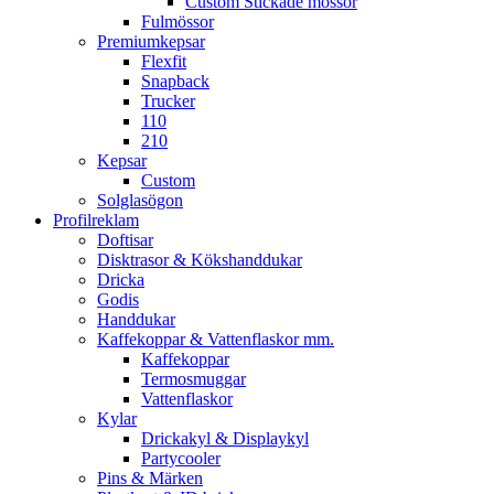
Custom Stickade mössor
Fulmössor
Premiumkepsar
Flexfit
Snapback
Trucker
110
210
Kepsar
Custom
Solglasögon
Profilreklam
Doftisar
Disktrasor & Kökshanddukar
Dricka
Godis
Handdukar
Kaffekoppar & Vattenflaskor mm.
Kaffekoppar
Termosmuggar
Vattenflaskor
Kylar
Drickakyl & Displaykyl
Partycooler
Pins & Märken