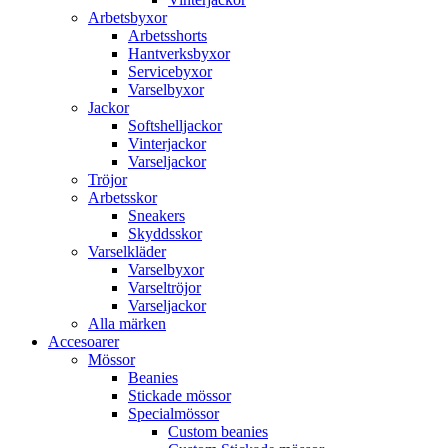
Arbetsbyxor
Arbetsshorts
Hantverksbyxor
Servicebyxor
Varselbyxor
Jackor
Softshelljackor
Vinterjackor
Varseljackor
Tröjor
Arbetsskor
Sneakers
Skyddsskor
Varselkläder
Varselbyxor
Varseltröjor
Varseljackor
Alla märken
Accesoarer
Mössor
Beanies
Stickade mössor
Specialmössor
Custom beanies