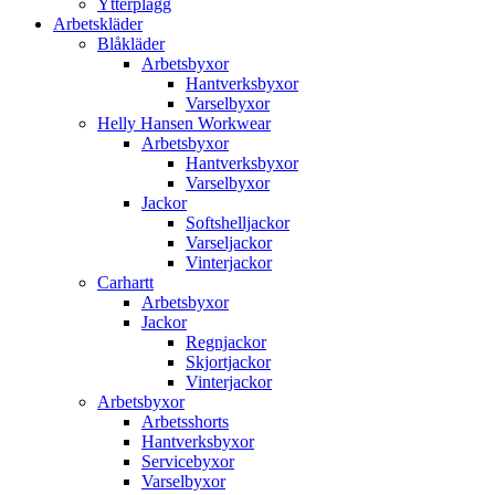
Ytterplagg
Arbetskläder
Blåkläder
Arbetsbyxor
Hantverksbyxor
Varselbyxor
Helly Hansen Workwear
Arbetsbyxor
Hantverksbyxor
Varselbyxor
Jackor
Softshelljackor
Varseljackor
Vinterjackor
Carhartt
Arbetsbyxor
Jackor
Regnjackor
Skjortjackor
Vinterjackor
Arbetsbyxor
Arbetsshorts
Hantverksbyxor
Servicebyxor
Varselbyxor