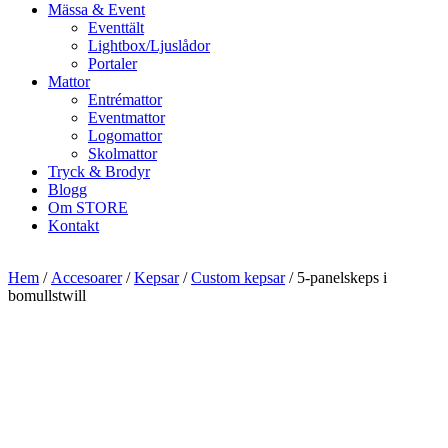
Mässa & Event
Eventtält
Lightbox/Ljuslådor
Portaler
Mattor
Entrémattor
Eventmattor
Logomattor
Skolmattor
Tryck & Brodyr
Blogg
Om STORE
Kontakt
Hem
/
Accesoarer
/
Kepsar
/
Custom kepsar
/ 5-panelskeps i
bomullstwill