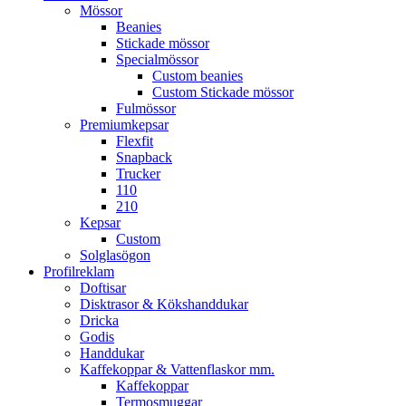
Mössor
Beanies
Stickade mössor
Specialmössor
Custom beanies
Custom Stickade mössor
Fulmössor
Premiumkepsar
Flexfit
Snapback
Trucker
110
210
Kepsar
Custom
Solglasögon
Profilreklam
Doftisar
Disktrasor & Kökshanddukar
Dricka
Godis
Handdukar
Kaffekoppar & Vattenflaskor mm.
Kaffekoppar
Termosmuggar