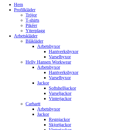
Hem
Profilkläder
Tröjor
T-shirts
Pikéer
Ytterplagg
Arbetskläder
Blåkläder
Arbetsbyxor
Hantverksbyxor
Varselbyxor
Helly Hansen Workwear
Arbetsbyxor
Hantverksbyxor
Varselbyxor
Jackor
Softshelljackor
Varseljackor
Vinterjackor
Carhartt
Arbetsbyxor
Jackor
Regnjackor
Skjortjackor
Vinterjackor