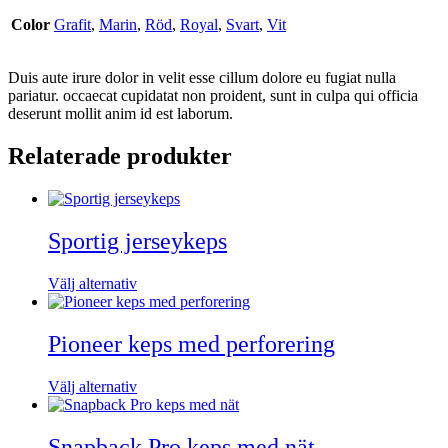
Color
Grafit
,
Marin
,
Röd
,
Royal
,
Svart
,
Vit
Duis aute irure dolor in velit esse cillum dolore eu fugiat nulla
pariatur. occaecat cupidatat non proident, sunt in culpa qui officia
deserunt mollit anim id est laborum.
Relaterade produkter
Sportig jerseykeps
Den
Välj alternativ
här
produkten
har
Pioneer keps med perforering
flera
varianter.
Den
Välj alternativ
De
här
olika
produkten
alternativen
har
Snapback Pro keps med nät
kan