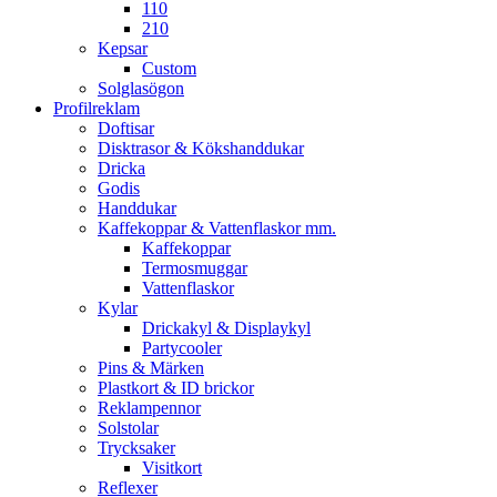
110
210
Kepsar
Custom
Solglasögon
Profilreklam
Doftisar
Disktrasor & Kökshanddukar
Dricka
Godis
Handdukar
Kaffekoppar & Vattenflaskor mm.
Kaffekoppar
Termosmuggar
Vattenflaskor
Kylar
Drickakyl & Displaykyl
Partycooler
Pins & Märken
Plastkort & ID brickor
Reklampennor
Solstolar
Trycksaker
Visitkort
Reflexer