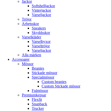
Jackor
Softshelljackor
Vinterjackor
Varseljackor
Tröjor
Arbetsskor
Sneakers
Skyddsskor
Varselkläder
Varselbyxor
Varseltröjor
Varseljackor
Alla märken
Accesoarer
Mössor
Beanies
Stickade mössor
Specialmössor
Custom beanies
Custom Stickade mössor
Fulmössor
Premiumkepsar
Flexfit
Snapback
Trucker