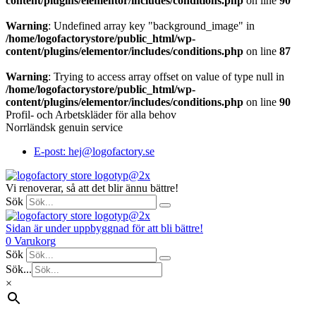
content/plugins/elementor/includes/conditions.php
on line
90
Warning
: Undefined array key "background_image" in
/home/logofactorystore/public_html/wp-
content/plugins/elementor/includes/conditions.php
on line
87
Warning
: Trying to access array offset on value of type null in
/home/logofactorystore/public_html/wp-
content/plugins/elementor/includes/conditions.php
on line
90
Profil- och Arbetskläder för alla behov
Norrländsk genuin service
E-post: hej@logofactory.se
Vi renoverar, så att det blir ännu bättre!
Sök
Sidan är under uppbyggnad för att bli bättre!
0
Varukorg
Sök
Sök...
×