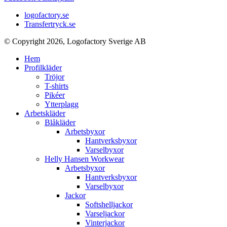
logofactory.se
Transfertryck.se
© Copyright 2026, Logofactory Sverige AB
Hem
Profilkläder
Tröjor
T-shirts
Pikéer
Ytterplagg
Arbetskläder
Blåkläder
Arbetsbyxor
Hantverksbyxor
Varselbyxor
Helly Hansen Workwear
Arbetsbyxor
Hantverksbyxor
Varselbyxor
Jackor
Softshelljackor
Varseljackor
Vinterjackor