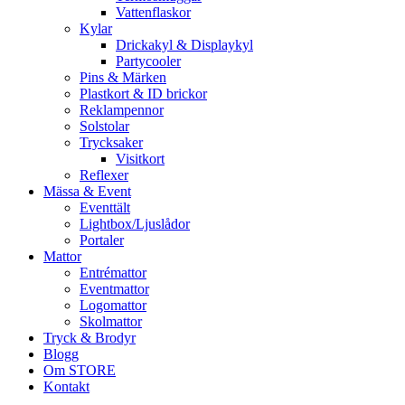
Vattenflaskor
Kylar
Drickakyl & Displaykyl
Partycooler
Pins & Märken
Plastkort & ID brickor
Reklampennor
Solstolar
Trycksaker
Visitkort
Reflexer
Mässa & Event
Eventtält
Lightbox/Ljuslådor
Portaler
Mattor
Entrémattor
Eventmattor
Logomattor
Skolmattor
Tryck & Brodyr
Blogg
Om STORE
Kontakt