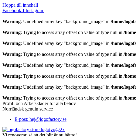
Hoppa till innehåll
Facebook-f
Instagram
Warning
: Undefined array key "background_image" in
/home/logof
Warning
: Trying to access array offset on value of type null in
/home
Warning
: Undefined array key "background_image" in
/home/logof
Warning
: Trying to access array offset on value of type null in
/home
Warning
: Undefined array key "background_image" in
/home/logof
Warning
: Trying to access array offset on value of type null in
/home
Warning
: Undefined array key "background_image" in
/home/logof
Warning
: Trying to access array offset on value of type null in
/home
Profil- och Arbetskläder för alla behov
Norrländsk genuin service
E-post: hej@logofactory.se
Vi renoverar, så att det blir ännu bättre!