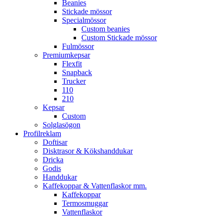
Beanies
Stickade mössor
Specialmössor
Custom beanies
Custom Stickade mössor
Fulmössor
Premiumkepsar
Flexfit
Snapback
Trucker
110
210
Kepsar
Custom
Solglasögon
Profilreklam
Doftisar
Disktrasor & Kökshanddukar
Dricka
Godis
Handdukar
Kaffekoppar & Vattenflaskor mm.
Kaffekoppar
Termosmuggar
Vattenflaskor