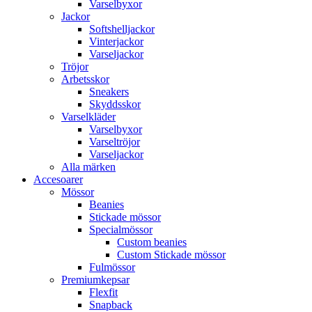
Varselbyxor
Jackor
Softshelljackor
Vinterjackor
Varseljackor
Tröjor
Arbetsskor
Sneakers
Skyddsskor
Varselkläder
Varselbyxor
Varseltröjor
Varseljackor
Alla märken
Accesoarer
Mössor
Beanies
Stickade mössor
Specialmössor
Custom beanies
Custom Stickade mössor
Fulmössor
Premiumkepsar
Flexfit
Snapback