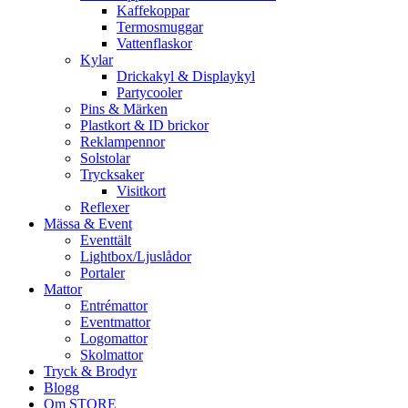
Kaffekoppar
Termosmuggar
Vattenflaskor
Kylar
Drickakyl & Displaykyl
Partycooler
Pins & Märken
Plastkort & ID brickor
Reklampennor
Solstolar
Trycksaker
Visitkort
Reflexer
Mässa & Event
Eventtält
Lightbox/Ljuslådor
Portaler
Mattor
Entrémattor
Eventmattor
Logomattor
Skolmattor
Tryck & Brodyr
Blogg
Om STORE