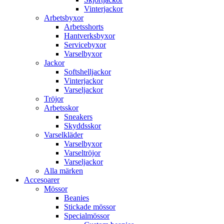
Vinterjackor
Arbetsbyxor
Arbetsshorts
Hantverksbyxor
Servicebyxor
Varselbyxor
Jackor
Softshelljackor
Vinterjackor
Varseljackor
Tröjor
Arbetsskor
Sneakers
Skyddsskor
Varselkläder
Varselbyxor
Varseltröjor
Varseljackor
Alla märken
Accesoarer
Mössor
Beanies
Stickade mössor
Specialmössor