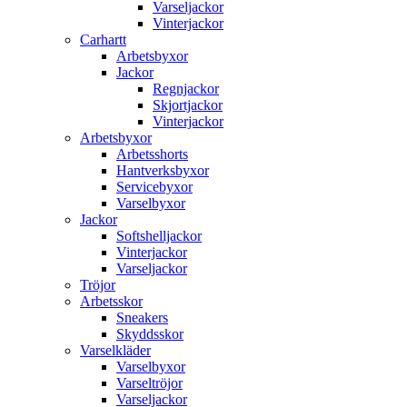
Varseljackor
Vinterjackor
Carhartt
Arbetsbyxor
Jackor
Regnjackor
Skjortjackor
Vinterjackor
Arbetsbyxor
Arbetsshorts
Hantverksbyxor
Servicebyxor
Varselbyxor
Jackor
Softshelljackor
Vinterjackor
Varseljackor
Tröjor
Arbetsskor
Sneakers
Skyddsskor
Varselkläder
Varselbyxor
Varseltröjor
Varseljackor