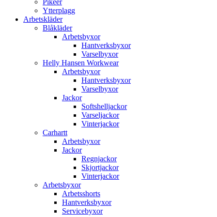
Pikéer
Ytterplagg
Arbetskläder
Blåkläder
Arbetsbyxor
Hantverksbyxor
Varselbyxor
Helly Hansen Workwear
Arbetsbyxor
Hantverksbyxor
Varselbyxor
Jackor
Softshelljackor
Varseljackor
Vinterjackor
Carhartt
Arbetsbyxor
Jackor
Regnjackor
Skjortjackor
Vinterjackor
Arbetsbyxor
Arbetsshorts
Hantverksbyxor
Servicebyxor