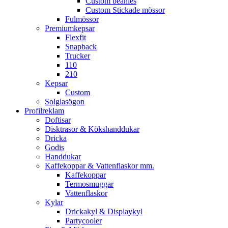
Custom beanies
Custom Stickade mössor
Fulmössor
Premiumkepsar
Flexfit
Snapback
Trucker
110
210
Kepsar
Custom
Solglasögon
Profilreklam
Doftisar
Disktrasor & Kökshanddukar
Dricka
Godis
Handdukar
Kaffekoppar & Vattenflaskor mm.
Kaffekoppar
Termosmuggar
Vattenflaskor
Kylar
Drickakyl & Displaykyl
Partycooler