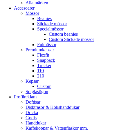
Alla märken
Accesoarer
Mössor
Beanies
Stickade mössor
Specialmössor
Custom beanies
Custom Stickade mössor
Fulmössor
Premiumkepsar
Flexfit
Snapback
Trucker
110
210
Kepsar
Custom
Solglasögon
Profilreklam
Doftisar
Disktrasor & Kökshanddukar
Dricka
Godis
Handdukar
Kaffekoppar & Vattenflaskor mm.