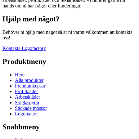
arbetskläder, profilkläder och reklamsaker. Vi finns er gärna till
hands om ni har frågor eller funderingar.
Hjälp med något?
Behöver ni hjälp med något så är ni varmt välkommen att kontakta
oss!
Kontakta Logofactory
Produktmeny
Hem
Alla produkter
Premiumkepsar
Profilkläder
Arbetskläder
Solglasögon
Stickade mössor
Logomattor
Snabbmeny