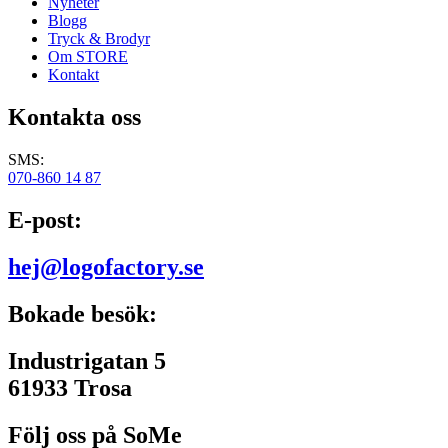
Nyheter
Blogg
Tryck & Brodyr
Om STORE
Kontakt
Kontakta oss
SMS:
070-860 14 87
E-post:
hej@logofactory.se
Bokade besök:
Industrigatan 5
61933 Trosa
Följ oss på SoMe