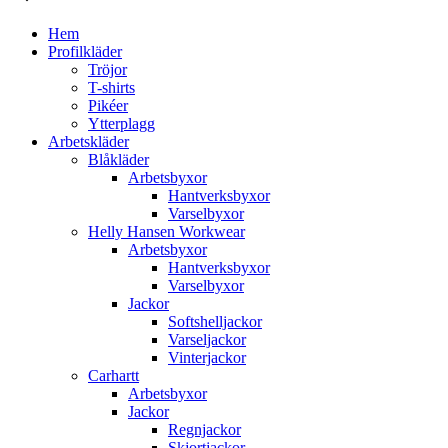
Hem
Profilkläder
Tröjor
T-shirts
Pikéer
Ytterplagg
Arbetskläder
Blåkläder
Arbetsbyxor
Hantverksbyxor
Varselbyxor
Helly Hansen Workwear
Arbetsbyxor
Hantverksbyxor
Varselbyxor
Jackor
Softshelljackor
Varseljackor
Vinterjackor
Carhartt
Arbetsbyxor
Jackor
Regnjackor
Skjortjackor