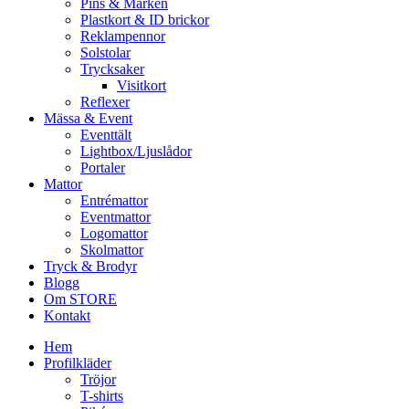
Pins & Märken
Plastkort & ID brickor
Reklampennor
Solstolar
Trycksaker
Visitkort
Reflexer
Mässa & Event
Eventtält
Lightbox/Ljuslådor
Portaler
Mattor
Entrémattor
Eventmattor
Logomattor
Skolmattor
Tryck & Brodyr
Blogg
Om STORE
Kontakt
Hem
Profilkläder
Tröjor
T-shirts