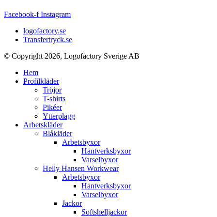
Facebook-f
Instagram
logofactory.se
Transfertryck.se
© Copyright 2026, Logofactory Sverige AB
Hem
Profilkläder
Tröjor
T-shirts
Pikéer
Ytterplagg
Arbetskläder
Blåkläder
Arbetsbyxor
Hantverksbyxor
Varselbyxor
Helly Hansen Workwear
Arbetsbyxor
Hantverksbyxor
Varselbyxor
Jackor
Softshelljackor