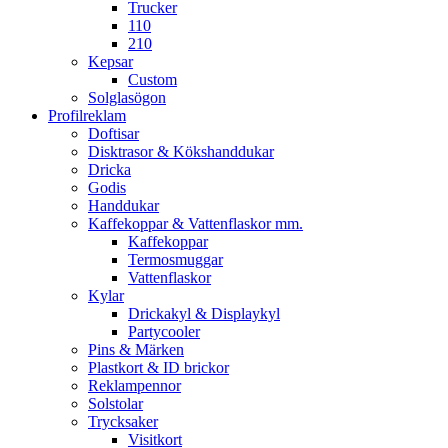
Trucker
110
210
Kepsar
Custom
Solglasögon
Profilreklam
Doftisar
Disktrasor & Kökshanddukar
Dricka
Godis
Handdukar
Kaffekoppar & Vattenflaskor mm.
Kaffekoppar
Termosmuggar
Vattenflaskor
Kylar
Drickakyl & Displaykyl
Partycooler
Pins & Märken
Plastkort & ID brickor
Reklampennor
Solstolar
Trycksaker
Visitkort