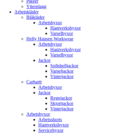
Pikéer
Ytterplagg
Arbetskläder
Blåkläder
Arbetsbyxor
Hantverksbyxor
Varselbyxor
Helly Hansen Workwear
Arbetsbyxor
Hantverksbyxor
Varselbyxor
Jackor
Softshelljackor
Varseljackor
Vinterjackor
Carhartt
Arbetsbyxor
Jackor
Regnjackor
Skjortjackor
Vinterjackor
Arbetsbyxor
Arbetsshorts
Hantverksbyxor
Servicebyxor