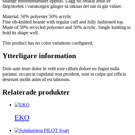
sålänge minimumantalet uppnås. Lägg till önskat antal av
färg/storlek i varukorgen gånger så räknas det när ni går vidare.
Material:
50% polyester 50% acrylic
Fine rib-knitted beanie with regular cuff and fully fashioned top.
Made of 50% recycled polyester and 50% acrylic. Single knitting to
hold its shape well.
This product has no color variations configured.
Ytterligare information
Duis aute irure dolor in velit esse cillum dolore eu fugiat nulla
pariatur. occaecat cupidatat non proident, sunt in culpa qui officia
deserunt mollit anim id est laborum.
Relaterade produkter
EKO