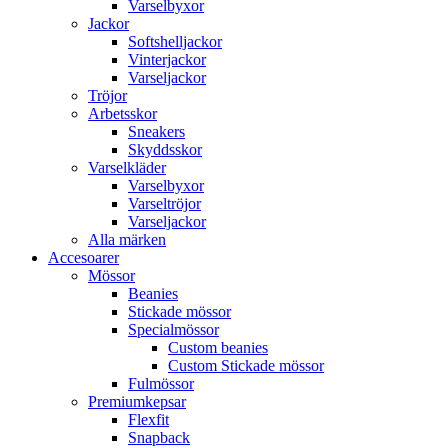
Varselbyxor
Jackor
Softshelljackor
Vinterjackor
Varseljackor
Tröjor
Arbetsskor
Sneakers
Skyddsskor
Varselkläder
Varselbyxor
Varseltröjor
Varseljackor
Alla märken
Accesoarer
Mössor
Beanies
Stickade mössor
Specialmössor
Custom beanies
Custom Stickade mössor
Fulmössor
Premiumkepsar
Flexfit
Snapback