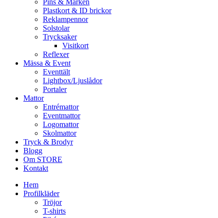
Pins & Märken
Plastkort & ID brickor
Reklampennor
Solstolar
Trycksaker
Visitkort
Reflexer
Mässa & Event
Eventtält
Lightbox/Ljuslådor
Portaler
Mattor
Entrémattor
Eventmattor
Logomattor
Skolmattor
Tryck & Brodyr
Blogg
Om STORE
Kontakt
Hem
Profilkläder
Tröjor
T-shirts