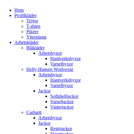
Hem
Profilkläder
Tröjor
T-shirts
Pikéer
Ytterplagg
Arbetskläder
Blåkläder
Arbetsbyxor
Hantverksbyxor
Varselbyxor
Helly Hansen Workwear
Arbetsbyxor
Hantverksbyxor
Varselbyxor
Jackor
Softshelljackor
Varseljackor
Vinterjackor
Carhartt
Arbetsbyxor
Jackor
Regnjackor
Skjortjackor