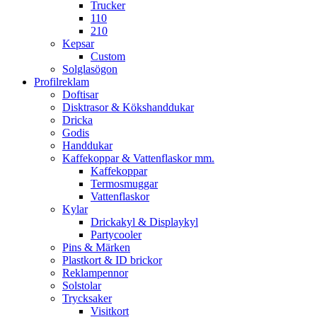
Trucker
110
210
Kepsar
Custom
Solglasögon
Profilreklam
Doftisar
Disktrasor & Kökshanddukar
Dricka
Godis
Handdukar
Kaffekoppar & Vattenflaskor mm.
Kaffekoppar
Termosmuggar
Vattenflaskor
Kylar
Drickakyl & Displaykyl
Partycooler
Pins & Märken
Plastkort & ID brickor
Reklampennor
Solstolar
Trycksaker
Visitkort