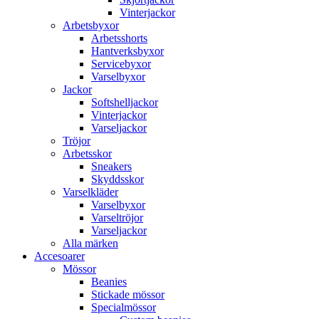
Vinterjackor
Arbetsbyxor
Arbetsshorts
Hantverksbyxor
Servicebyxor
Varselbyxor
Jackor
Softshelljackor
Vinterjackor
Varseljackor
Tröjor
Arbetsskor
Sneakers
Skyddsskor
Varselkläder
Varselbyxor
Varseltröjor
Varseljackor
Alla märken
Accesoarer
Mössor
Beanies
Stickade mössor
Specialmössor