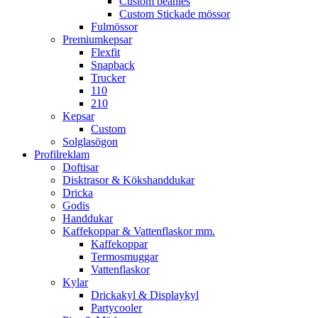
Custom beanies
Custom Stickade mössor
Fulmössor
Premiumkepsar
Flexfit
Snapback
Trucker
110
210
Kepsar
Custom
Solglasögon
Profilreklam
Doftisar
Disktrasor & Kökshanddukar
Dricka
Godis
Handdukar
Kaffekoppar & Vattenflaskor mm.
Kaffekoppar
Termosmuggar
Vattenflaskor
Kylar
Drickakyl & Displaykyl
Partycooler