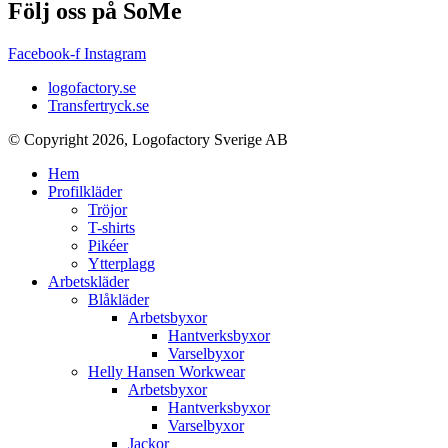
Följ oss på SoMe
Facebook-f
Instagram
logofactory.se
Transfertryck.se
© Copyright 2026, Logofactory Sverige AB
Hem
Profilkläder
Tröjor
T-shirts
Pikéer
Ytterplagg
Arbetskläder
Blåkläder
Arbetsbyxor
Hantverksbyxor
Varselbyxor
Helly Hansen Workwear
Arbetsbyxor
Hantverksbyxor
Varselbyxor
Jackor