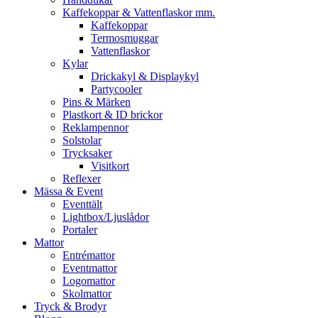
Kaffekoppar & Vattenflaskor mm.
Kaffekoppar
Termosmuggar
Vattenflaskor
Kylar
Drickakyl & Displaykyl
Partycooler
Pins & Märken
Plastkort & ID brickor
Reklampennor
Solstolar
Trycksaker
Visitkort
Reflexer
Mässa & Event
Eventtält
Lightbox/Ljuslådor
Portaler
Mattor
Entrémattor
Eventmattor
Logomattor
Skolmattor
Tryck & Brodyr