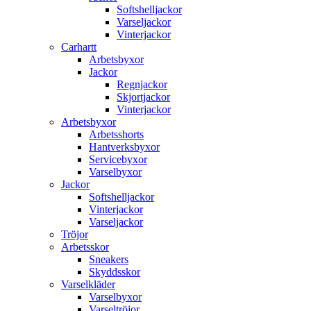
Softshelljackor
Varseljackor
Vinterjackor
Carhartt
Arbetsbyxor
Jackor
Regnjackor
Skjortjackor
Vinterjackor
Arbetsbyxor
Arbetsshorts
Hantverksbyxor
Servicebyxor
Varselbyxor
Jackor
Softshelljackor
Vinterjackor
Varseljackor
Tröjor
Arbetsskor
Sneakers
Skyddsskor
Varselkläder
Varselbyxor
Varseltröjor