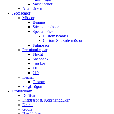
Varseljackor
Alla märken
Accesoarer
Mössor
Beanies
Stickade mössor
Specialmössor
Custom beanies
Custom Stickade mössor
Fulmössor
Premiumkepsar
Flexfit
Snapback
Trucker
110
210
Kepsar
Custom
Solglasögon
Profilreklam
Doftisar
Disktrasor & Kökshanddukar
Dricka
Godis
Handdukar