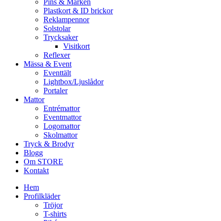
Pins & Märken
Plastkort & ID brickor
Reklampennor
Solstolar
Trycksaker
Visitkort
Reflexer
Mässa & Event
Eventtält
Lightbox/Ljuslådor
Portaler
Mattor
Entrémattor
Eventmattor
Logomattor
Skolmattor
Tryck & Brodyr
Blogg
Om STORE
Kontakt
Hem
Profilkläder
Tröjor
T-shirts