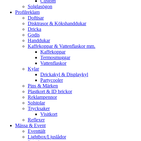
Custom
Solglasögon
Profilreklam
Doftisar
Disktrasor & Kökshanddukar
Dricka
Godis
Handdukar
Kaffekoppar & Vattenflaskor mm.
Kaffekoppar
Termosmuggar
Vattenflaskor
Kylar
Drickakyl & Displaykyl
Partycooler
Pins & Märken
Plastkort & ID brickor
Reklampennor
Solstolar
Trycksaker
Visitkort
Reflexer
Mässa & Event
Eventtält
Lightbox/Ljuslådor