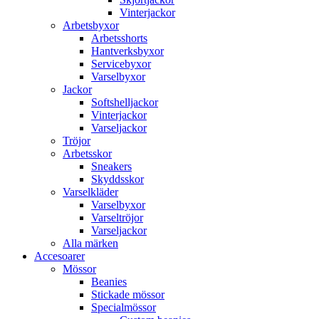
Vinterjackor
Arbetsbyxor
Arbetsshorts
Hantverksbyxor
Servicebyxor
Varselbyxor
Jackor
Softshelljackor
Vinterjackor
Varseljackor
Tröjor
Arbetsskor
Sneakers
Skyddsskor
Varselkläder
Varselbyxor
Varseltröjor
Varseljackor
Alla märken
Accesoarer
Mössor
Beanies
Stickade mössor
Specialmössor