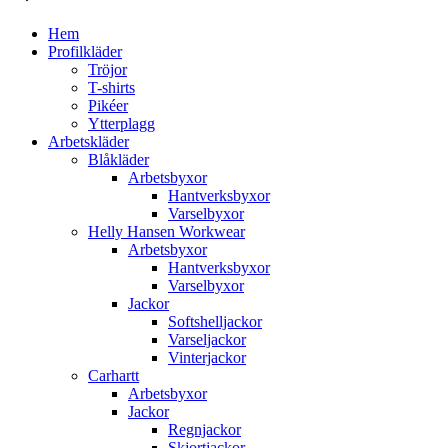
Hem
Profilkläder
Tröjor
T-shirts
Pikéer
Ytterplagg
Arbetskläder
Blåkläder
Arbetsbyxor
Hantverksbyxor
Varselbyxor
Helly Hansen Workwear
Arbetsbyxor
Hantverksbyxor
Varselbyxor
Jackor
Softshelljackor
Varseljackor
Vinterjackor
Carhartt
Arbetsbyxor
Jackor
Regnjackor
Skjortjackor