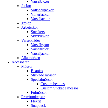
Varselbyxor
Jackor
Softshelljackor
Vinterjackor
Varseljackor
Tröjor
Arbetsskor
Sneakers
Skyddsskor
Varselkläder
Varselbyxor
Varseltröjor
Varseljackor
Alla märken
Accesoarer
Mössor
Beanies
Stickade mössor
Specialmössor
Custom beanies
Custom Stickade mössor
Fulmössor
Premiumkepsar
Flexfit
Snapback