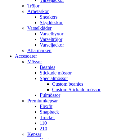
Varseljackor
Tröjor
Arbetsskor
Sneakers
Skyddsskor
Varselkläder
Varselbyxor
Varseltröjor
Varseljackor
Alla märken
Accesoarer
Mössor
Beanies
Stickade mössor
Specialmössor
Custom beanies
Custom Stickade mössor
Fulmössor
Premiumkepsar
Flexfit
Snapback
Trucker
110
210
Kepsar