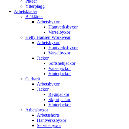
Pikéer
Ytterplagg
Arbetskläder
Blåkläder
Arbetsbyxor
Hantverksbyxor
Varselbyxor
Helly Hansen Workwear
Arbetsbyxor
Hantverksbyxor
Varselbyxor
Jackor
Softshelljackor
Varseljackor
Vinterjackor
Carhartt
Arbetsbyxor
Jackor
Regnjackor
Skjortjackor
Vinterjackor
Arbetsbyxor
Arbetsshorts
Hantverksbyxor
Servicebyxor