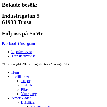
Bokade besök:
Industrigatan 5
61933 Trosa
Följ oss på SoMe
Facebook-f
Instagram
logofactory.se
Transfertryck.se
© Copyright 2026, Logofactory Sverige AB
Hem
Profilkläder
Tröjor
T-shirts
Pikéer
Ytterplagg
Arbetskläder
Blåkläder
Arbetsbyxor