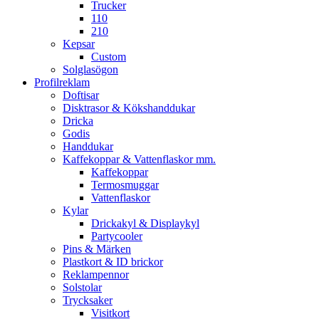
Trucker
110
210
Kepsar
Custom
Solglasögon
Profilreklam
Doftisar
Disktrasor & Kökshanddukar
Dricka
Godis
Handdukar
Kaffekoppar & Vattenflaskor mm.
Kaffekoppar
Termosmuggar
Vattenflaskor
Kylar
Drickakyl & Displaykyl
Partycooler
Pins & Märken
Plastkort & ID brickor
Reklampennor
Solstolar
Trycksaker
Visitkort