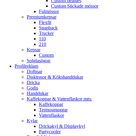
Custom beanies
Custom Stickade mössor
Fulmössor
Premiumkepsar
Flexfit
Snapback
Trucker
110
210
Kepsar
Custom
Solglasögon
Profilreklam
Doftisar
Disktrasor & Kökshanddukar
Dricka
Godis
Handdukar
Kaffekoppar & Vattenflaskor mm.
Kaffekoppar
Termosmuggar
Vattenflaskor
Kylar
Drickakyl & Displaykyl
Partycooler