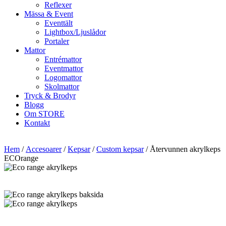
Reflexer
Mässa & Event
Eventtält
Lightbox/Ljuslådor
Portaler
Mattor
Entrémattor
Eventmattor
Logomattor
Skolmattor
Tryck & Brodyr
Blogg
Om STORE
Kontakt
Hem
/
Accesoarer
/
Kepsar
/
Custom kepsar
/ Återvunnen akrylkeps
ECOrange