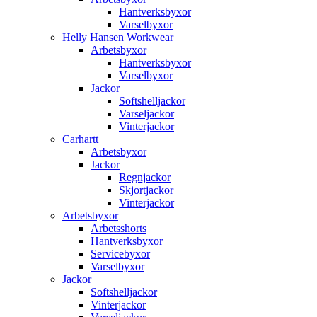
Hantverksbyxor
Varselbyxor
Helly Hansen Workwear
Arbetsbyxor
Hantverksbyxor
Varselbyxor
Jackor
Softshelljackor
Varseljackor
Vinterjackor
Carhartt
Arbetsbyxor
Jackor
Regnjackor
Skjortjackor
Vinterjackor
Arbetsbyxor
Arbetsshorts
Hantverksbyxor
Servicebyxor
Varselbyxor
Jackor
Softshelljackor
Vinterjackor