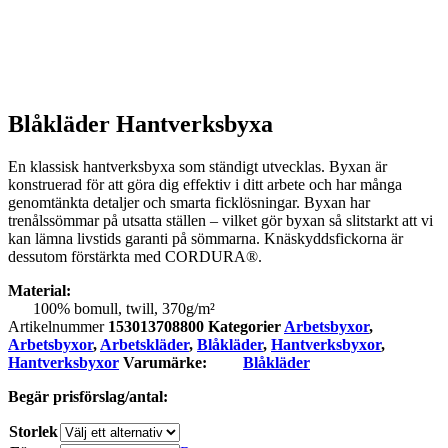
Blåkläder Hantverksbyxa
En klassisk hantverksbyxa som ständigt utvecklas. Byxan är
konstruerad för att göra dig effektiv i ditt arbete och har många
genomtänkta detaljer och smarta ficklösningar. Byxan har
trenålssömmar på utsatta ställen – vilket gör byxan så slitstarkt att vi
kan lämna livstids garanti på sömmarna. Knäskyddsfickorna är
dessutom förstärkta med CORDURA®.
Material:
100% bomull, twill, 370g/m²
Artikelnummer
153013708800
Kategorier
Arbetsbyxor
,
Arbetsbyxor
,
Arbetskläder
,
Blåkläder
,
Hantverksbyxor
,
Hantverksbyxor
Varumärke:
Blåkläder
Begär prisförslag/antal:
Storlek