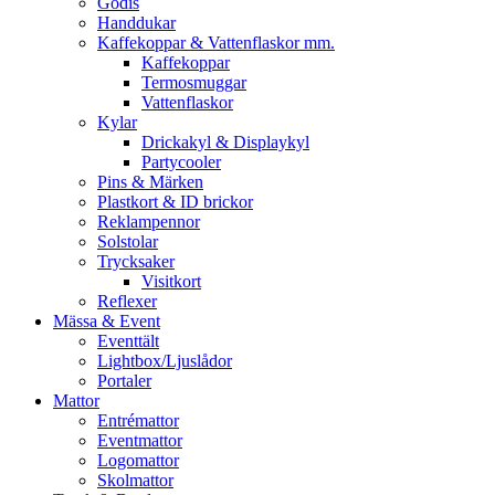
Godis
Handdukar
Kaffekoppar & Vattenflaskor mm.
Kaffekoppar
Termosmuggar
Vattenflaskor
Kylar
Drickakyl & Displaykyl
Partycooler
Pins & Märken
Plastkort & ID brickor
Reklampennor
Solstolar
Trycksaker
Visitkort
Reflexer
Mässa & Event
Eventtält
Lightbox/Ljuslådor
Portaler
Mattor
Entrémattor
Eventmattor
Logomattor
Skolmattor