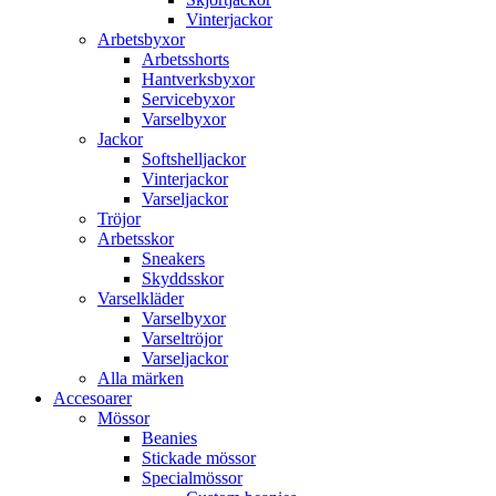
Vinterjackor
Arbetsbyxor
Arbetsshorts
Hantverksbyxor
Servicebyxor
Varselbyxor
Jackor
Softshelljackor
Vinterjackor
Varseljackor
Tröjor
Arbetsskor
Sneakers
Skyddsskor
Varselkläder
Varselbyxor
Varseltröjor
Varseljackor
Alla märken
Accesoarer
Mössor
Beanies
Stickade mössor
Specialmössor