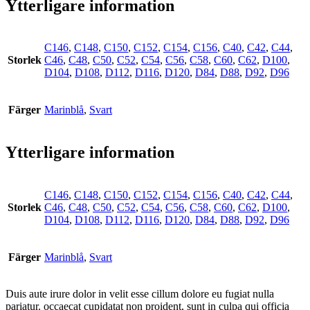
Ytterligare information
C146
,
C148
,
C150
,
C152
,
C154
,
C156
,
C40
,
C42
,
C44
,
Storlek
C46
,
C48
,
C50
,
C52
,
C54
,
C56
,
C58
,
C60
,
C62
,
D100
,
D104
,
D108
,
D112
,
D116
,
D120
,
D84
,
D88
,
D92
,
D96
Färger
Marinblå
,
Svart
Ytterligare information
C146
,
C148
,
C150
,
C152
,
C154
,
C156
,
C40
,
C42
,
C44
,
Storlek
C46
,
C48
,
C50
,
C52
,
C54
,
C56
,
C58
,
C60
,
C62
,
D100
,
D104
,
D108
,
D112
,
D116
,
D120
,
D84
,
D88
,
D92
,
D96
Färger
Marinblå
,
Svart
Duis aute irure dolor in velit esse cillum dolore eu fugiat nulla
pariatur. occaecat cupidatat non proident, sunt in culpa qui officia