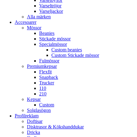
Varselbyxor
Varseltröjor
Varseljackor
Alla märken
Accesoarer
Mössor
Beanies
Stickade mössor
Specialmössor
Custom beanies
Custom Stickade mössor
Fulmössor
Premiumkepsar
Flexfit
Snapback
Trucker
110
210
Kepsar
Custom
Solglasögon
Profilreklam
Doftisar
Disktrasor & Kökshanddukar
Dricka