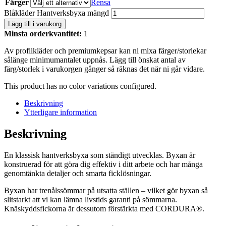
Färger
Rensa
Blåkläder Hantverksbyxa mängd
Lägg till i varukorg
Minsta orderkvantitet:
1
Av profilkläder och premiumkepsar kan ni mixa färger/storlekar
sålänge minimumantalet uppnås. Lägg till önskat antal av
färg/storlek i varukorgen gånger så räknas det när ni går vidare.
This product has no color variations configured.
Beskrivning
Ytterligare information
Beskrivning
En klassisk hantverksbyxa som ständigt utvecklas. Byxan är
konstruerad för att göra dig effektiv i ditt arbete och har många
genomtänkta detaljer och smarta ficklösningar.
Byxan har trenålssömmar på utsatta ställen – vilket gör byxan så
slitstarkt att vi kan lämna livstids garanti på sömmarna.
Knäskyddsfickorna är dessutom förstärkta med CORDURA®.