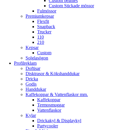
Custom beanies
Custom Stickade mössor
Fulmössor
Premiumkepsar
Flexfit
Snapback
Trucker
110
210
Kepsar
Custom
Solglasögon
Profilreklam
Doftisar
Disktrasor & Kökshanddukar
Dricka
Godis
Handdukar
Kaffekoppar & Vattenflaskor mm.
Kaffekoppar
Termosmuggar
Vattenflaskor
Kylar
Drickakyl & Displaykyl
Partycooler