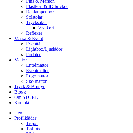
Pins & Märken
Plastkort & ID brickor
Reklampennor
Solstolar
Trycksaker
Visitkort
Reflexer
Mässa & Event
Eventtält
Lightbox/Ljuslådor
Portaler
Mattor
Entrémattor
Eventmattor
Logomattor
Skolmattor
Tryck & Brodyr
Blogg
Om STORE
Kontakt
Hem
Profilkläder
Tröjor
T-shirts