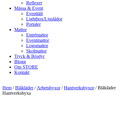
Reflexer
Mässa & Event
Eventtält
Lightbox/Ljuslådor
Portaler
Mattor
Entrémattor
Eventmattor
Logomattor
Skolmattor
Tryck & Brodyr
Blogg
Om STORE
Kontakt
Hem
/
Blåkläder
/
Arbetsbyxor
/
Hantverksbyxor
/ Blåkläder
Hantverksbyxa