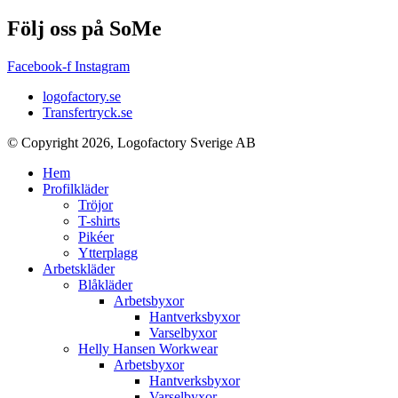
Följ oss på SoMe
Facebook-f
Instagram
logofactory.se
Transfertryck.se
© Copyright 2026, Logofactory Sverige AB
Hem
Profilkläder
Tröjor
T-shirts
Pikéer
Ytterplagg
Arbetskläder
Blåkläder
Arbetsbyxor
Hantverksbyxor
Varselbyxor
Helly Hansen Workwear
Arbetsbyxor
Hantverksbyxor
Varselbyxor