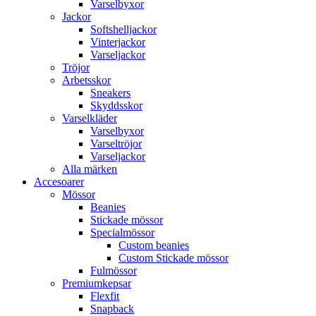
Varselbyxor
Jackor
Softshelljackor
Vinterjackor
Varseljackor
Tröjor
Arbetsskor
Sneakers
Skyddsskor
Varselkläder
Varselbyxor
Varseltröjor
Varseljackor
Alla märken
Accesoarer
Mössor
Beanies
Stickade mössor
Specialmössor
Custom beanies
Custom Stickade mössor
Fulmössor
Premiumkepsar
Flexfit
Snapback