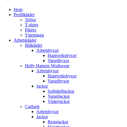
Hem
Profilkläder
Tröjor
T-shirts
Pikéer
Ytterplagg
Arbetskläder
Blåkläder
Arbetsbyxor
Hantverksbyxor
Varselbyxor
Helly Hansen Workwear
Arbetsbyxor
Hantverksbyxor
Varselbyxor
Jackor
Softshelljackor
Varseljackor
Vinterjackor
Carhartt
Arbetsbyxor
Jackor
Regnjackor
Skjortjackor