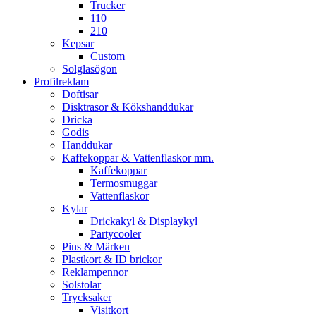
Trucker
110
210
Kepsar
Custom
Solglasögon
Profilreklam
Doftisar
Disktrasor & Kökshanddukar
Dricka
Godis
Handdukar
Kaffekoppar & Vattenflaskor mm.
Kaffekoppar
Termosmuggar
Vattenflaskor
Kylar
Drickakyl & Displaykyl
Partycooler
Pins & Märken
Plastkort & ID brickor
Reklampennor
Solstolar
Trycksaker
Visitkort