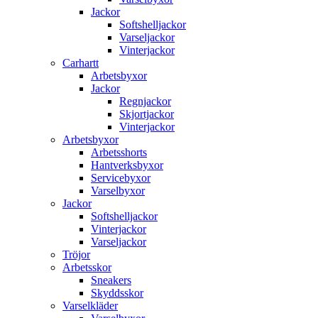
Jackor
Softshelljackor
Varseljackor
Vinterjackor
Carhartt
Arbetsbyxor
Jackor
Regnjackor
Skjortjackor
Vinterjackor
Arbetsbyxor
Arbetsshorts
Hantverksbyxor
Servicebyxor
Varselbyxor
Jackor
Softshelljackor
Vinterjackor
Varseljackor
Tröjor
Arbetsskor
Sneakers
Skyddsskor
Varselkläder