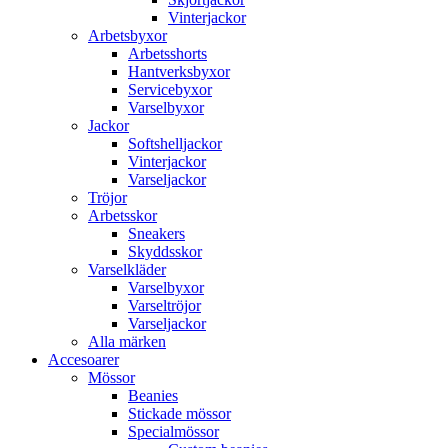
Vinterjackor
Arbetsbyxor
Arbetsshorts
Hantverksbyxor
Servicebyxor
Varselbyxor
Jackor
Softshelljackor
Vinterjackor
Varseljackor
Tröjor
Arbetsskor
Sneakers
Skyddsskor
Varselkläder
Varselbyxor
Varseltröjor
Varseljackor
Alla märken
Accesoarer
Mössor
Beanies
Stickade mössor
Specialmössor