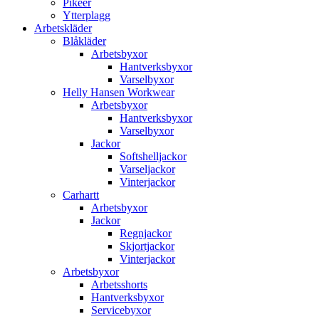
Pikéer
Ytterplagg
Arbetskläder
Blåkläder
Arbetsbyxor
Hantverksbyxor
Varselbyxor
Helly Hansen Workwear
Arbetsbyxor
Hantverksbyxor
Varselbyxor
Jackor
Softshelljackor
Varseljackor
Vinterjackor
Carhartt
Arbetsbyxor
Jackor
Regnjackor
Skjortjackor
Vinterjackor
Arbetsbyxor
Arbetsshorts
Hantverksbyxor
Servicebyxor