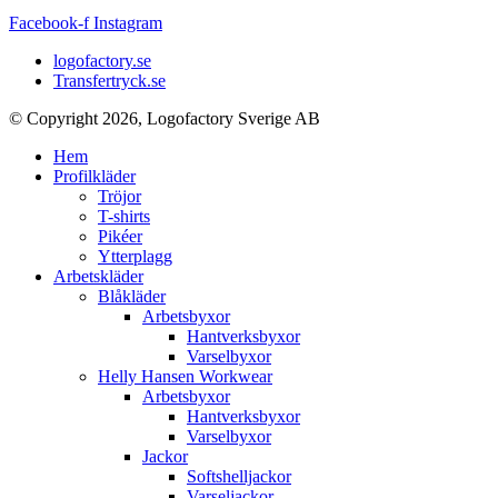
Facebook-f
Instagram
logofactory.se
Transfertryck.se
© Copyright 2026, Logofactory Sverige AB
Hem
Profilkläder
Tröjor
T-shirts
Pikéer
Ytterplagg
Arbetskläder
Blåkläder
Arbetsbyxor
Hantverksbyxor
Varselbyxor
Helly Hansen Workwear
Arbetsbyxor
Hantverksbyxor
Varselbyxor
Jackor
Softshelljackor
Varseljackor