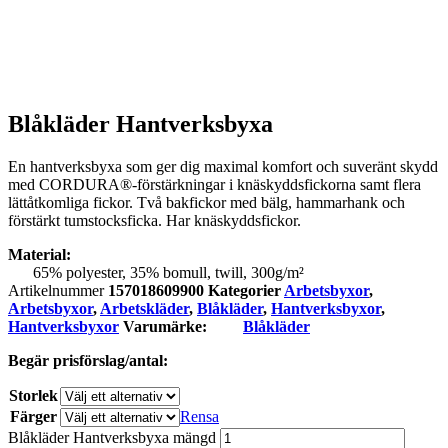
Blåkläder Hantverksbyxa
En hantverksbyxa som ger dig maximal komfort och suveränt skydd
med CORDURA®-förstärkningar i knäskyddsfickorna samt flera
lättåtkomliga fickor. Två bakfickor med bälg, hammarhank och
förstärkt tumstocksficka. Har knäskyddsfickor.
Material:
65% polyester, 35% bomull, twill, 300g/m²
Artikelnummer
157018609900
Kategorier
Arbetsbyxor
,
Arbetsbyxor
,
Arbetskläder
,
Blåkläder
,
Hantverksbyxor
,
Hantverksbyxor
Varumärke:
Blåkläder
Begär prisförslag/antal:
Storlek
Färger
Rensa
Blåkläder Hantverksbyxa mängd