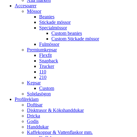
Alla märken
Accesoarer
Mössor
Beanies
Stickade mössor
Specialmössor
Custom beanies
Custom Stickade mössor
Fulmössor
Premiumkepsar
Flexfit
Snapback
Trucker
110
210
Kepsar
Custom
Solglasögon
Profilreklam
Doftisar
Disktrasor & Kökshanddukar
Dricka
Godis
Handdukar
Kaffekoppar & Vattenflaskor mm.