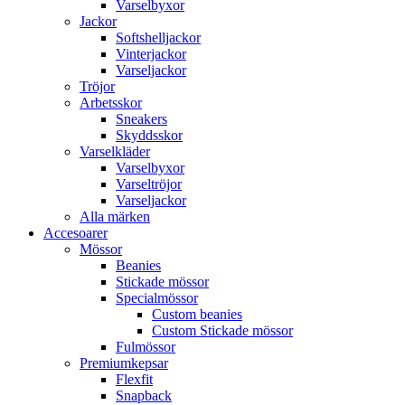
Varselbyxor
Jackor
Softshelljackor
Vinterjackor
Varseljackor
Tröjor
Arbetsskor
Sneakers
Skyddsskor
Varselkläder
Varselbyxor
Varseltröjor
Varseljackor
Alla märken
Accesoarer
Mössor
Beanies
Stickade mössor
Specialmössor
Custom beanies
Custom Stickade mössor
Fulmössor
Premiumkepsar
Flexfit
Snapback