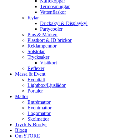
Kaffekoppar
Termosmuggar
Vattenflaskor
Kylar
Drickakyl & Displaykyl
Partycooler
Pins & Märken
Plastkort & ID brickor
Reklampennor
Solstolar
Trycksaker
Visitkort
Reflexer
Mässa & Event
Eventtält
Lightbox/Ljuslådor
Portaler
Mattor
Entrémattor
Eventmattor
Logomattor
Skolmattor
Tryck & Brodyr
Blogg
Om STORE