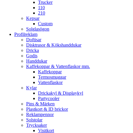
Trucker
110
210
Kepsar
Custom
Solglasögon
Profilreklam
Doftisar
Disktrasor & Kökshanddukar
Dricka
Godis
Handdukar
Kaffekoppar & Vattenflaskor mm.
Kaffekoppar
Termosmuggar
Vattenflaskor
Kylar
Drickakyl & Displaykyl
Partycooler
Pins & Märken
Plastkort & ID brickor
Reklampennor
Solstolar
Trycksaker
Visitkort