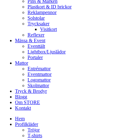
Pins & Märken
Plastkort & ID brickor
Reklampennor
Solstolar
Trycksaker
Visitkort
Reflexer
Mässa & Event
Eventtält
Lightbox/Ljuslådor
Portaler
Mattor
Entrémattor
Eventmattor
Logomattor
Skolmattor
Tryck & Brodyr
Blogg
Om STORE
Kontakt
Hem
Profilkläder
Tröjor
T-shirts