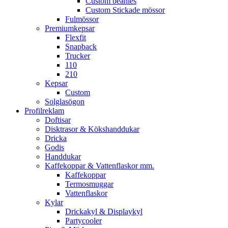
Custom beanies
Custom Stickade mössor
Fulmössor
Premiumkepsar
Flexfit
Snapback
Trucker
110
210
Kepsar
Custom
Solglasögon
Profilreklam
Doftisar
Disktrasor & Kökshanddukar
Dricka
Godis
Handdukar
Kaffekoppar & Vattenflaskor mm.
Kaffekoppar
Termosmuggar
Vattenflaskor
Kylar
Drickakyl & Displaykyl
Partycooler