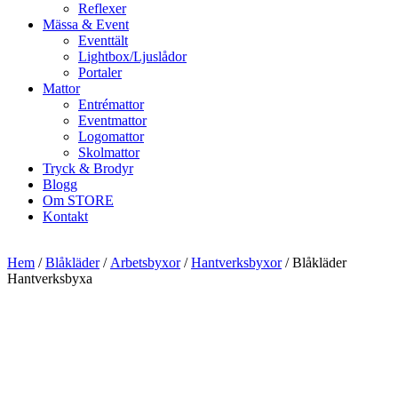
Reflexer
Mässa & Event
Eventtält
Lightbox/Ljuslådor
Portaler
Mattor
Entrémattor
Eventmattor
Logomattor
Skolmattor
Tryck & Brodyr
Blogg
Om STORE
Kontakt
Hem
/
Blåkläder
/
Arbetsbyxor
/
Hantverksbyxor
/ Blåkläder
Hantverksbyxa