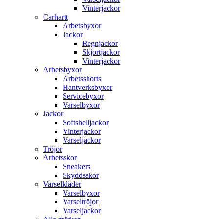
Vinterjackor
Carhartt
Arbetsbyxor
Jackor
Regnjackor
Skjortjackor
Vinterjackor
Arbetsbyxor
Arbetsshorts
Hantverksbyxor
Servicebyxor
Varselbyxor
Jackor
Softshelljackor
Vinterjackor
Varseljackor
Tröjor
Arbetsskor
Sneakers
Skyddsskor
Varselkläder
Varselbyxor
Varseltröjor
Varseljackor