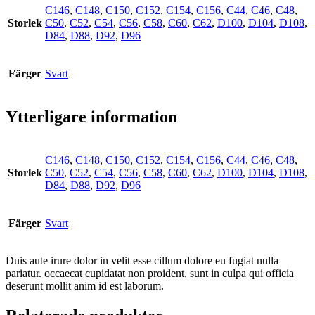
C146
,
C148
,
C150
,
C152
,
C154
,
C156
,
C44
,
C46
,
C48
,
Storlek
C50
,
C52
,
C54
,
C56
,
C58
,
C60
,
C62
,
D100
,
D104
,
D108
,
D84
,
D88
,
D92
,
D96
Färger
Svart
Ytterligare information
C146
,
C148
,
C150
,
C152
,
C154
,
C156
,
C44
,
C46
,
C48
,
Storlek
C50
,
C52
,
C54
,
C56
,
C58
,
C60
,
C62
,
D100
,
D104
,
D108
,
D84
,
D88
,
D92
,
D96
Färger
Svart
Duis aute irure dolor in velit esse cillum dolore eu fugiat nulla
pariatur. occaecat cupidatat non proident, sunt in culpa qui officia
deserunt mollit anim id est laborum.