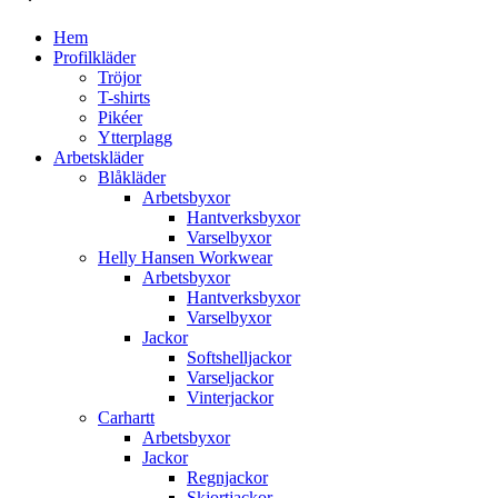
Hem
Profilkläder
Tröjor
T-shirts
Pikéer
Ytterplagg
Arbetskläder
Blåkläder
Arbetsbyxor
Hantverksbyxor
Varselbyxor
Helly Hansen Workwear
Arbetsbyxor
Hantverksbyxor
Varselbyxor
Jackor
Softshelljackor
Varseljackor
Vinterjackor
Carhartt
Arbetsbyxor
Jackor
Regnjackor
Skjortjackor