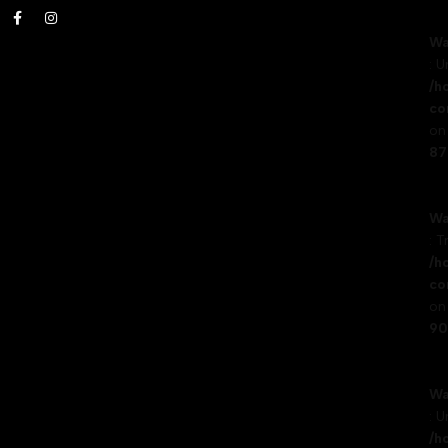
Wa
: 
/h
co
on 
87
Wa
: T
/h
co
on 
90
Wa
: 
/h