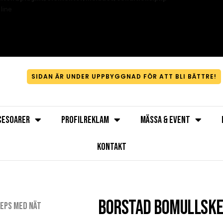
line
Profil- och Arbetskläder
Profil- och Arbetskläder
Profil- och Arbetskläder
Norrländsk
Norrländsk
Norrländsk
genuin service
genuin service
genuin service
för alla behov
för alla behov
för alla behov
SIDAN ÄR UNDER UPPBYGGNAD FÖR ATT BLI BÄTTRE!
CESOARER
PROFILREKLAM
MÄSSA & EVENT
KONTAKT
Borstad bomullske
eps med nät