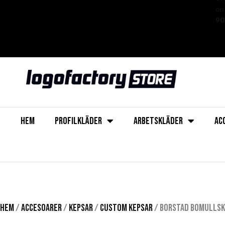
on 
90
HEM
PROFILKLÄDER
ARBETSKLÄDER
AC
Hem
/
Accesoarer
/
Kepsar
/
Custom kepsar
/ Borstad bomullsk