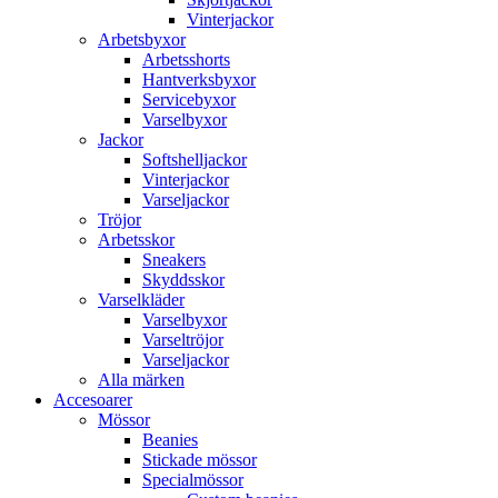
Vinterjackor
Arbetsbyxor
Arbetsshorts
Hantverksbyxor
Servicebyxor
Varselbyxor
Jackor
Softshelljackor
Vinterjackor
Varseljackor
Tröjor
Arbetsskor
Sneakers
Skyddsskor
Varselkläder
Varselbyxor
Varseltröjor
Varseljackor
Alla märken
Accesoarer
Mössor
Beanies
Stickade mössor
Specialmössor