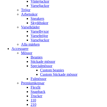
Vinterjackor
Varseljackor
Tröjor
Arbetsskor
Sneakers
Skyddsskor
Varselkläder
Varselbyxor
Varseltröjor
Varseljackor
Alla märken
Accesoarer
Mössor
Beanies
Stickade mössor
Specialmössor
Custom beanies
Custom Stickade mössor
Fulmössor
Premiumkepsar
Flexfit
Snapback
Trucker
110
210