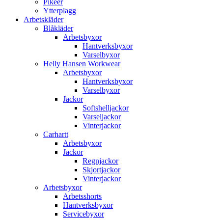
Pikéer
Ytterplagg
Arbetskläder
Blåkläder
Arbetsbyxor
Hantverksbyxor
Varselbyxor
Helly Hansen Workwear
Arbetsbyxor
Hantverksbyxor
Varselbyxor
Jackor
Softshelljackor
Varseljackor
Vinterjackor
Carhartt
Arbetsbyxor
Jackor
Regnjackor
Skjortjackor
Vinterjackor
Arbetsbyxor
Arbetsshorts
Hantverksbyxor
Servicebyxor