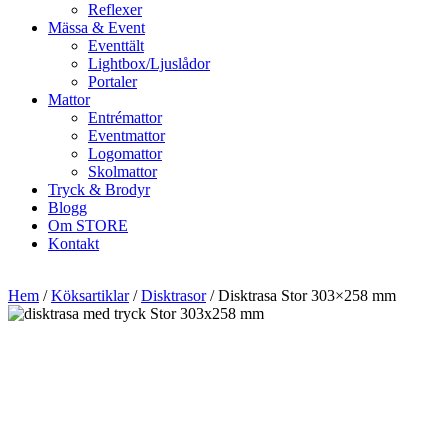
Reflexer
Mässa & Event
Eventtält
Lightbox/Ljuslådor
Portaler
Mattor
Entrémattor
Eventmattor
Logomattor
Skolmattor
Tryck & Brodyr
Blogg
Om STORE
Kontakt
Hem
/
Köksartiklar
/
Disktrasor
/ Disktrasa Stor 303×258 mm