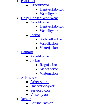
Blåkläder
Arbetsbyxor
Hantverksbyxor
Varselbyxor
Helly Hansen Workwear
Arbetsbyxor
Hantverksbyxor
Varselbyxor
Jackor
Softshelljackor
Varseljackor
Vinterjackor
Carhartt
Arbetsbyxor
Jackor
Regnjackor
Skjortjackor
Vinterjackor
Arbetsbyxor
Arbetsshorts
Hantverksbyxor
Servicebyxor
Varselbyxor
Jackor
Softshelljackor