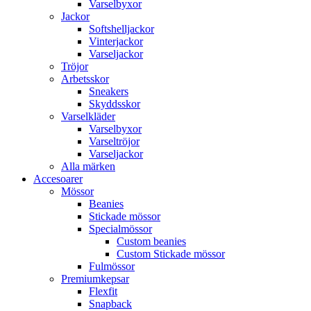
Varselbyxor
Jackor
Softshelljackor
Vinterjackor
Varseljackor
Tröjor
Arbetsskor
Sneakers
Skyddsskor
Varselkläder
Varselbyxor
Varseltröjor
Varseljackor
Alla märken
Accesoarer
Mössor
Beanies
Stickade mössor
Specialmössor
Custom beanies
Custom Stickade mössor
Fulmössor
Premiumkepsar
Flexfit
Snapback