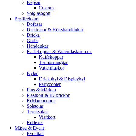
Kepsar
Custom
Solglasögon
Profilreklam
Doftisar
Disktrasor & Kökshanddukar
Dricka
Godis
Handdukar
Kaffekoppar & Vattenflaskor mm.
Kaffekoppar
Termosmuggar
Vattenflaskor
Kylar
Drickakyl & Displaykyl
Partycooler
Pins & Märken
Plastkort & ID brickor
Reklampennor
Solstolar
Trycksaker
Visitkort
Reflexer
Mässa & Event
Eventtält