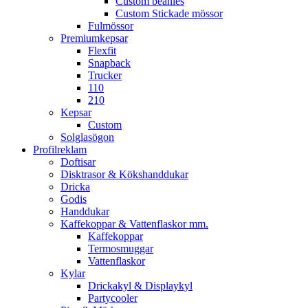
Custom beanies
Custom Stickade mössor
Fulmössor
Premiumkepsar
Flexfit
Snapback
Trucker
110
210
Kepsar
Custom
Solglasögon
Profilreklam
Doftisar
Disktrasor & Kökshanddukar
Dricka
Godis
Handdukar
Kaffekoppar & Vattenflaskor mm.
Kaffekoppar
Termosmuggar
Vattenflaskor
Kylar
Drickakyl & Displaykyl
Partycooler