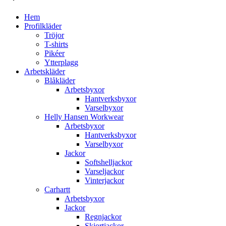
Hem
Profilkläder
Tröjor
T-shirts
Pikéer
Ytterplagg
Arbetskläder
Blåkläder
Arbetsbyxor
Hantverksbyxor
Varselbyxor
Helly Hansen Workwear
Arbetsbyxor
Hantverksbyxor
Varselbyxor
Jackor
Softshelljackor
Varseljackor
Vinterjackor
Carhartt
Arbetsbyxor
Jackor
Regnjackor
Skjortjackor