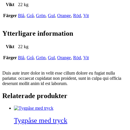
Vikt
22 kg
Färger
Blå
,
Grå
,
Grön
,
Gul
,
Orange
,
Röd
,
Vit
Ytterligare information
Vikt
22 kg
Färger
Blå
,
Grå
,
Grön
,
Gul
,
Orange
,
Röd
,
Vit
Duis aute irure dolor in velit esse cillum dolore eu fugiat nulla
pariatur. occaecat cupidatat non proident, sunt in culpa qui officia
deserunt mollit anim id est laborum.
Relaterade produkter
Tygpåse med tryck