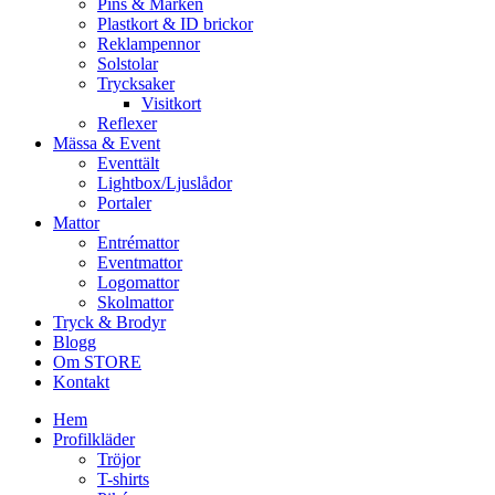
Pins & Märken
Plastkort & ID brickor
Reklampennor
Solstolar
Trycksaker
Visitkort
Reflexer
Mässa & Event
Eventtält
Lightbox/Ljuslådor
Portaler
Mattor
Entrémattor
Eventmattor
Logomattor
Skolmattor
Tryck & Brodyr
Blogg
Om STORE
Kontakt
Hem
Profilkläder
Tröjor
T-shirts