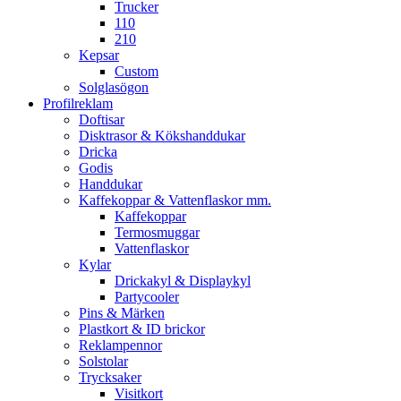
Trucker
110
210
Kepsar
Custom
Solglasögon
Profilreklam
Doftisar
Disktrasor & Kökshanddukar
Dricka
Godis
Handdukar
Kaffekoppar & Vattenflaskor mm.
Kaffekoppar
Termosmuggar
Vattenflaskor
Kylar
Drickakyl & Displaykyl
Partycooler
Pins & Märken
Plastkort & ID brickor
Reklampennor
Solstolar
Trycksaker
Visitkort