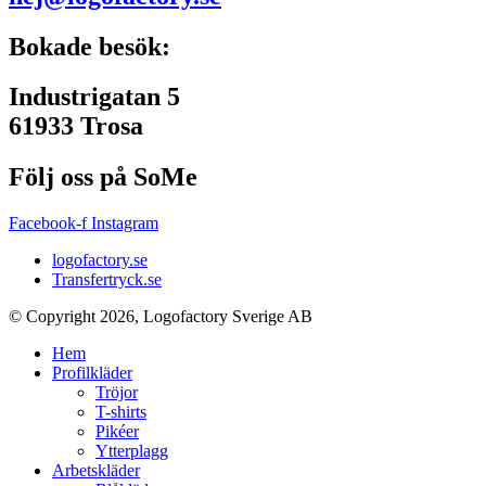
Bokade besök:
Industrigatan 5
61933 Trosa
Följ oss på SoMe
Facebook-f
Instagram
logofactory.se
Transfertryck.se
© Copyright 2026, Logofactory Sverige AB
Hem
Profilkläder
Tröjor
T-shirts
Pikéer
Ytterplagg
Arbetskläder