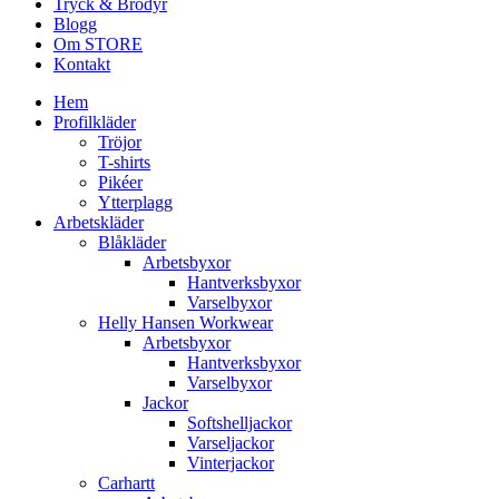
Tryck & Brodyr
Blogg
Om STORE
Kontakt
Hem
Profilkläder
Tröjor
T-shirts
Pikéer
Ytterplagg
Arbetskläder
Blåkläder
Arbetsbyxor
Hantverksbyxor
Varselbyxor
Helly Hansen Workwear
Arbetsbyxor
Hantverksbyxor
Varselbyxor
Jackor
Softshelljackor
Varseljackor
Vinterjackor
Carhartt