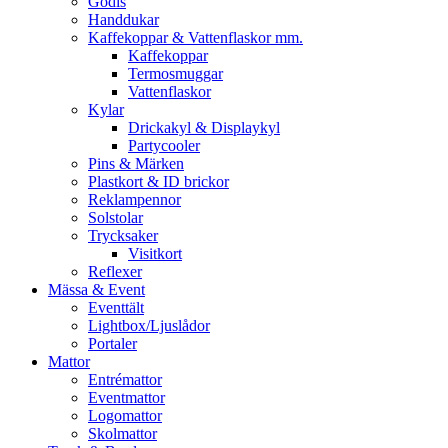
Godis
Handdukar
Kaffekoppar & Vattenflaskor mm.
Kaffekoppar
Termosmuggar
Vattenflaskor
Kylar
Drickakyl & Displaykyl
Partycooler
Pins & Märken
Plastkort & ID brickor
Reklampennor
Solstolar
Trycksaker
Visitkort
Reflexer
Mässa & Event
Eventtält
Lightbox/Ljuslådor
Portaler
Mattor
Entrémattor
Eventmattor
Logomattor
Skolmattor