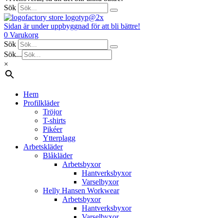
Sök
Sidan är under uppbyggnad för att bli bättre!
0
Varukorg
Sök
Sök...
×
Hem
Profilkläder
Tröjor
T-shirts
Pikéer
Ytterplagg
Arbetskläder
Blåkläder
Arbetsbyxor
Hantverksbyxor
Varselbyxor
Helly Hansen Workwear
Arbetsbyxor
Hantverksbyxor
Varselbyxor