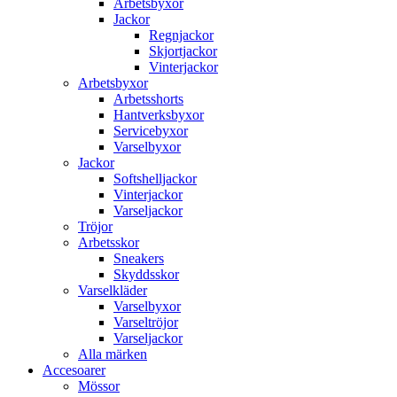
Arbetsbyxor
Jackor
Regnjackor
Skjortjackor
Vinterjackor
Arbetsbyxor
Arbetsshorts
Hantverksbyxor
Servicebyxor
Varselbyxor
Jackor
Softshelljackor
Vinterjackor
Varseljackor
Tröjor
Arbetsskor
Sneakers
Skyddsskor
Varselkläder
Varselbyxor
Varseltröjor
Varseljackor
Alla märken
Accesoarer
Mössor