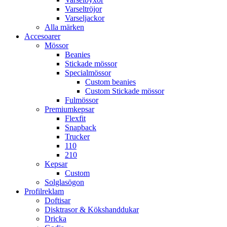
Varseltröjor
Varseljackor
Alla märken
Accesoarer
Mössor
Beanies
Stickade mössor
Specialmössor
Custom beanies
Custom Stickade mössor
Fulmössor
Premiumkepsar
Flexfit
Snapback
Trucker
110
210
Kepsar
Custom
Solglasögon
Profilreklam
Doftisar
Disktrasor & Kökshanddukar
Dricka