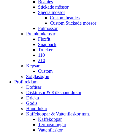
Beanies
Stickade mössor
Specialmössor
Custom beanies
Custom Stickade mössor
Fulmössor
Premiumkepsar
Flexfit
Snapback
Trucker
110
210
Kepsar
Custom
Solglasögon
Profilreklam
Doftisar
Disktrasor & Kökshanddukar
Dricka
Godis
Handdukar
Kaffekoppar & Vattenflaskor mm.
Kaffekoppar
Termosmuggar
Vattenflaskor