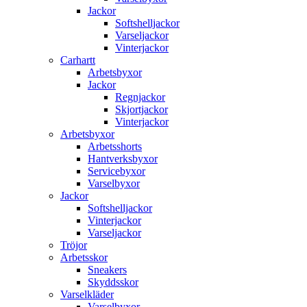
Jackor
Softshelljackor
Varseljackor
Vinterjackor
Carhartt
Arbetsbyxor
Jackor
Regnjackor
Skjortjackor
Vinterjackor
Arbetsbyxor
Arbetsshorts
Hantverksbyxor
Servicebyxor
Varselbyxor
Jackor
Softshelljackor
Vinterjackor
Varseljackor
Tröjor
Arbetsskor
Sneakers
Skyddsskor
Varselkläder
Varselbyxor