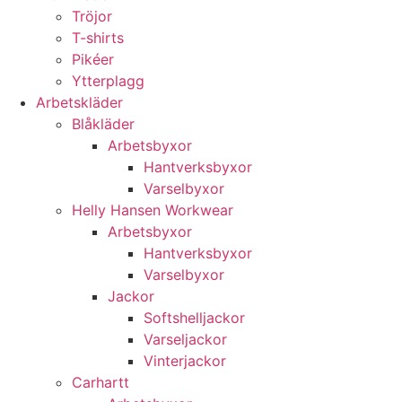
Tröjor
T-shirts
Pikéer
Ytterplagg
Arbetskläder
Blåkläder
Arbetsbyxor
Hantverksbyxor
Varselbyxor
Helly Hansen Workwear
Arbetsbyxor
Hantverksbyxor
Varselbyxor
Jackor
Softshelljackor
Varseljackor
Vinterjackor
Carhartt