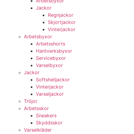
Arbetsbyxor
Jackor
Regnjackor
Skjortjackor
Vinterjackor
Arbetsbyxor
Arbetsshorts
Hantverksbyxor
Servicebyxor
Varselbyxor
Jackor
Softshelljackor
Vinterjackor
Varseljackor
Tröjor
Arbetsskor
Sneakers
Skyddsskor
Varselkläder