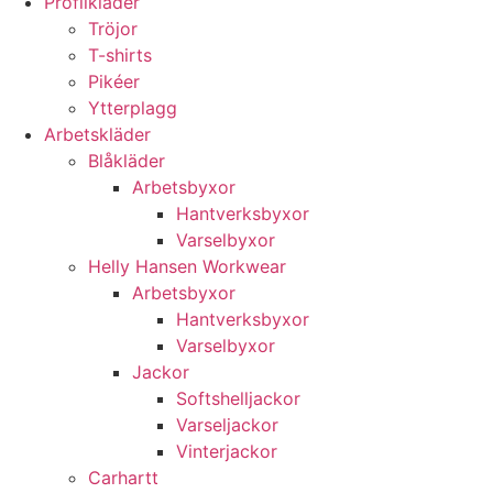
Profilkläder
Tröjor
T-shirts
Pikéer
Ytterplagg
Arbetskläder
Blåkläder
Arbetsbyxor
Hantverksbyxor
Varselbyxor
Helly Hansen Workwear
Arbetsbyxor
Hantverksbyxor
Varselbyxor
Jackor
Softshelljackor
Varseljackor
Vinterjackor
Carhartt