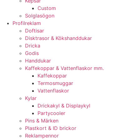
Kepsar
Custom
Solglasögon
Profilreklam
Doftisar
Disktrasor & Kökshanddukar
Dricka
Godis
Handdukar
Kaffekoppar & Vattenflaskor mm.
Kaffekoppar
Termosmuggar
Vattenflaskor
Kylar
Drickakyl & Displaykyl
Partycooler
Pins & Märken
Plastkort & ID brickor
Reklampennor