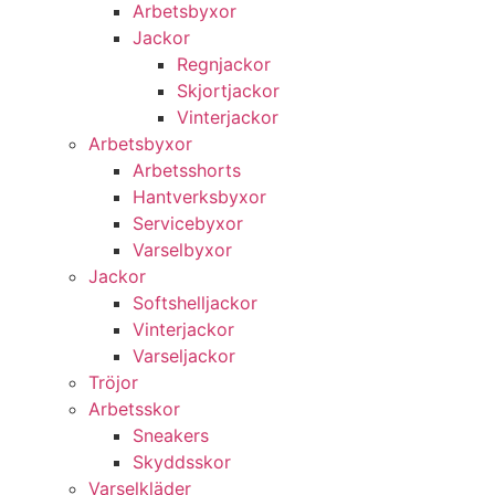
Arbetsbyxor
Jackor
Regnjackor
Skjortjackor
Vinterjackor
Arbetsbyxor
Arbetsshorts
Hantverksbyxor
Servicebyxor
Varselbyxor
Jackor
Softshelljackor
Vinterjackor
Varseljackor
Tröjor
Arbetsskor
Sneakers
Skyddsskor
Varselkläder