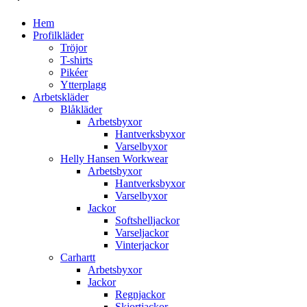
Hem
Profilkläder
Tröjor
T-shirts
Pikéer
Ytterplagg
Arbetskläder
Blåkläder
Arbetsbyxor
Hantverksbyxor
Varselbyxor
Helly Hansen Workwear
Arbetsbyxor
Hantverksbyxor
Varselbyxor
Jackor
Softshelljackor
Varseljackor
Vinterjackor
Carhartt
Arbetsbyxor
Jackor
Regnjackor
Skjortjackor