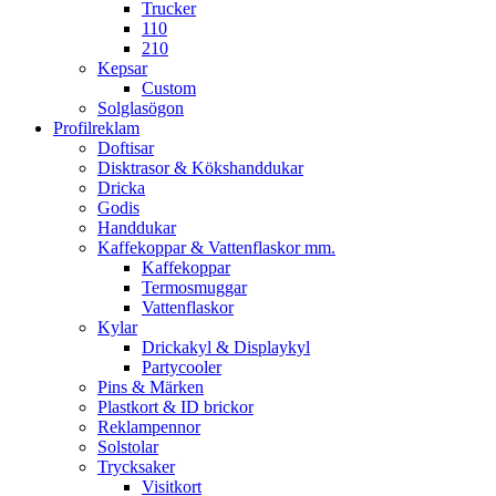
Trucker
110
210
Kepsar
Custom
Solglasögon
Profilreklam
Doftisar
Disktrasor & Kökshanddukar
Dricka
Godis
Handdukar
Kaffekoppar & Vattenflaskor mm.
Kaffekoppar
Termosmuggar
Vattenflaskor
Kylar
Drickakyl & Displaykyl
Partycooler
Pins & Märken
Plastkort & ID brickor
Reklampennor
Solstolar
Trycksaker
Visitkort