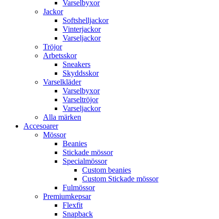
Varselbyxor
Jackor
Softshelljackor
Vinterjackor
Varseljackor
Tröjor
Arbetsskor
Sneakers
Skyddsskor
Varselkläder
Varselbyxor
Varseltröjor
Varseljackor
Alla märken
Accesoarer
Mössor
Beanies
Stickade mössor
Specialmössor
Custom beanies
Custom Stickade mössor
Fulmössor
Premiumkepsar
Flexfit
Snapback