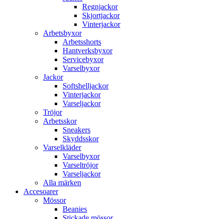
Regnjackor
Skjortjackor
Vinterjackor
Arbetsbyxor
Arbetsshorts
Hantverksbyxor
Servicebyxor
Varselbyxor
Jackor
Softshelljackor
Vinterjackor
Varseljackor
Tröjor
Arbetsskor
Sneakers
Skyddsskor
Varselkläder
Varselbyxor
Varseltröjor
Varseljackor
Alla märken
Accesoarer
Mössor
Beanies
Stickade mössor