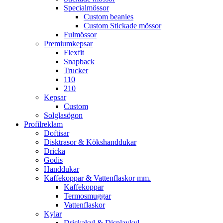
Specialmössor
Custom beanies
Custom Stickade mössor
Fulmössor
Premiumkepsar
Flexfit
Snapback
Trucker
110
210
Kepsar
Custom
Solglasögon
Profilreklam
Doftisar
Disktrasor & Kökshanddukar
Dricka
Godis
Handdukar
Kaffekoppar & Vattenflaskor mm.
Kaffekoppar
Termosmuggar
Vattenflaskor
Kylar
Drickakyl & Displaykyl