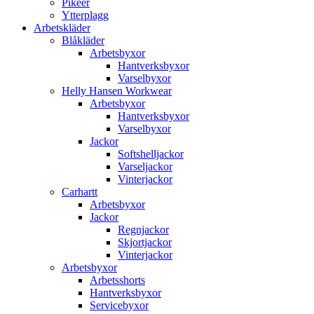
Pikéer
Ytterplagg
Arbetskläder
Blåkläder
Arbetsbyxor
Hantverksbyxor
Varselbyxor
Helly Hansen Workwear
Arbetsbyxor
Hantverksbyxor
Varselbyxor
Jackor
Softshelljackor
Varseljackor
Vinterjackor
Carhartt
Arbetsbyxor
Jackor
Regnjackor
Skjortjackor
Vinterjackor
Arbetsbyxor
Arbetsshorts
Hantverksbyxor
Servicebyxor