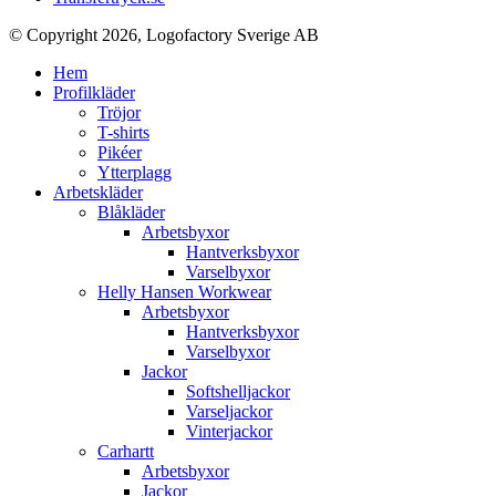
© Copyright 2026, Logofactory Sverige AB
Hem
Profilkläder
Tröjor
T-shirts
Pikéer
Ytterplagg
Arbetskläder
Blåkläder
Arbetsbyxor
Hantverksbyxor
Varselbyxor
Helly Hansen Workwear
Arbetsbyxor
Hantverksbyxor
Varselbyxor
Jackor
Softshelljackor
Varseljackor
Vinterjackor
Carhartt
Arbetsbyxor
Jackor