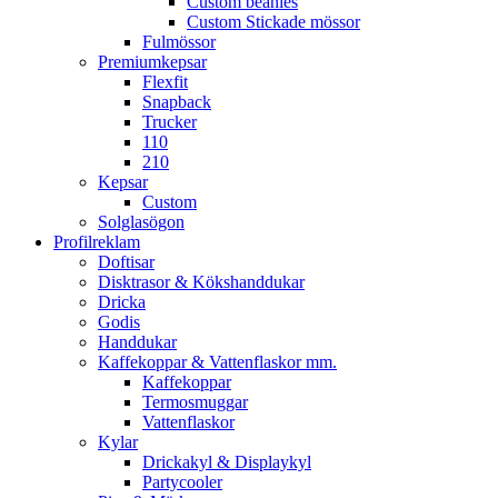
Custom beanies
Custom Stickade mössor
Fulmössor
Premiumkepsar
Flexfit
Snapback
Trucker
110
210
Kepsar
Custom
Solglasögon
Profilreklam
Doftisar
Disktrasor & Kökshanddukar
Dricka
Godis
Handdukar
Kaffekoppar & Vattenflaskor mm.
Kaffekoppar
Termosmuggar
Vattenflaskor
Kylar
Drickakyl & Displaykyl
Partycooler