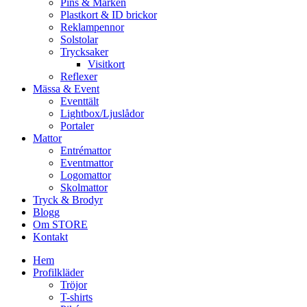
Pins & Märken
Plastkort & ID brickor
Reklampennor
Solstolar
Trycksaker
Visitkort
Reflexer
Mässa & Event
Eventtält
Lightbox/Ljuslådor
Portaler
Mattor
Entrémattor
Eventmattor
Logomattor
Skolmattor
Tryck & Brodyr
Blogg
Om STORE
Kontakt
Hem
Profilkläder
Tröjor
T-shirts