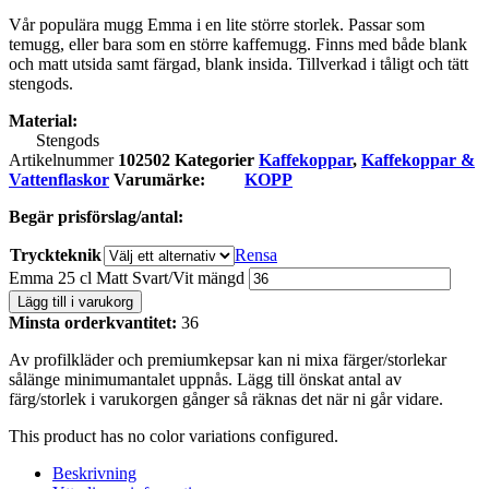
Vår populära mugg Emma i en lite större storlek. Passar som
temugg, eller bara som en större kaffemugg. Finns med både blank
och matt utsida samt färgad, blank insida. Tillverkad i tåligt och tätt
stengods.
Material:
Stengods
Artikelnummer
102502
Kategorier
Kaffekoppar
,
Kaffekoppar &
Vattenflaskor
Varumärke:
KOPP
Begär prisförslag/antal:
Tryckteknik
Rensa
Emma 25 cl Matt Svart/Vit mängd
Lägg till i varukorg
Minsta orderkvantitet:
36
Av profilkläder och premiumkepsar kan ni mixa färger/storlekar
sålänge minimumantalet uppnås. Lägg till önskat antal av
färg/storlek i varukorgen gånger så räknas det när ni går vidare.
This product has no color variations configured.
Beskrivning