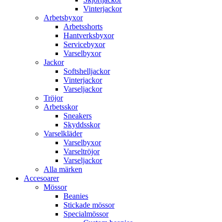
Vinterjackor
Arbetsbyxor
Arbetsshorts
Hantverksbyxor
Servicebyxor
Varselbyxor
Jackor
Softshelljackor
Vinterjackor
Varseljackor
Tröjor
Arbetsskor
Sneakers
Skyddsskor
Varselkläder
Varselbyxor
Varseltröjor
Varseljackor
Alla märken
Accesoarer
Mössor
Beanies
Stickade mössor
Specialmössor