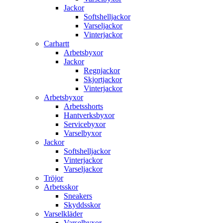
Jackor
Softshelljackor
Varseljackor
Vinterjackor
Carhartt
Arbetsbyxor
Jackor
Regnjackor
Skjortjackor
Vinterjackor
Arbetsbyxor
Arbetsshorts
Hantverksbyxor
Servicebyxor
Varselbyxor
Jackor
Softshelljackor
Vinterjackor
Varseljackor
Tröjor
Arbetsskor
Sneakers
Skyddsskor
Varselkläder
Varselbyxor