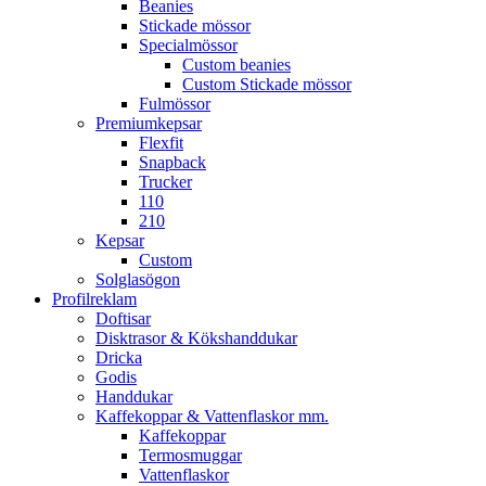
Beanies
Stickade mössor
Specialmössor
Custom beanies
Custom Stickade mössor
Fulmössor
Premiumkepsar
Flexfit
Snapback
Trucker
110
210
Kepsar
Custom
Solglasögon
Profilreklam
Doftisar
Disktrasor & Kökshanddukar
Dricka
Godis
Handdukar
Kaffekoppar & Vattenflaskor mm.
Kaffekoppar
Termosmuggar
Vattenflaskor