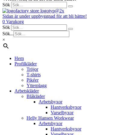
Sök
Sidan är under uppbyggnad för att bli bättre!
0
Varukorg
Sök
Sök...
×
Hem
Profilkläder
Tröjor
T-shirts
Pikéer
Ytterplagg
Arbetskläder
Blåkläder
Arbetsbyxor
Hantverksbyxor
Varselbyxor
Helly Hansen Workwear
Arbetsbyxor
Hantverksbyxor
Varselbyxor