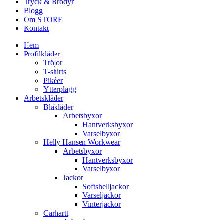
Tryck & Brodyr
Blogg
Om STORE
Kontakt
Hem
Profilkläder
Tröjor
T-shirts
Pikéer
Ytterplagg
Arbetskläder
Blåkläder
Arbetsbyxor
Hantverksbyxor
Varselbyxor
Helly Hansen Workwear
Arbetsbyxor
Hantverksbyxor
Varselbyxor
Jackor
Softshelljackor
Varseljackor
Vinterjackor
Carhartt