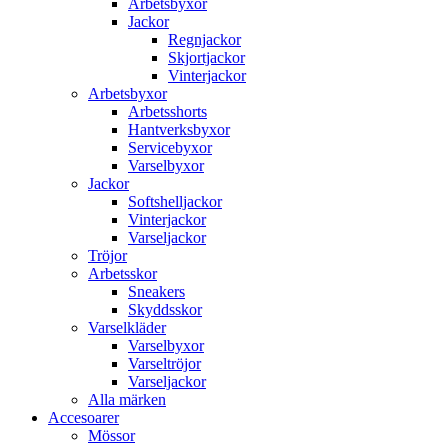
Arbetsbyxor
Jackor
Regnjackor
Skjortjackor
Vinterjackor
Arbetsbyxor
Arbetsshorts
Hantverksbyxor
Servicebyxor
Varselbyxor
Jackor
Softshelljackor
Vinterjackor
Varseljackor
Tröjor
Arbetsskor
Sneakers
Skyddsskor
Varselkläder
Varselbyxor
Varseltröjor
Varseljackor
Alla märken
Accesoarer
Mössor