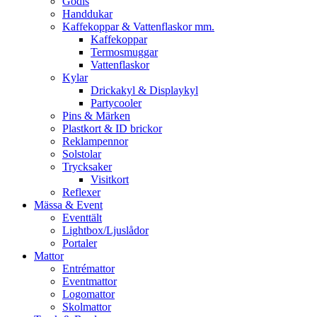
Godis
Handdukar
Kaffekoppar & Vattenflaskor mm.
Kaffekoppar
Termosmuggar
Vattenflaskor
Kylar
Drickakyl & Displaykyl
Partycooler
Pins & Märken
Plastkort & ID brickor
Reklampennor
Solstolar
Trycksaker
Visitkort
Reflexer
Mässa & Event
Eventtält
Lightbox/Ljuslådor
Portaler
Mattor
Entrémattor
Eventmattor
Logomattor
Skolmattor