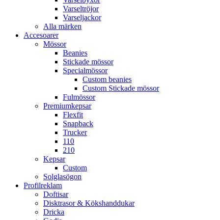
Varseltröjor
Varseljackor
Alla märken
Accesoarer
Mössor
Beanies
Stickade mössor
Specialmössor
Custom beanies
Custom Stickade mössor
Fulmössor
Premiumkepsar
Flexfit
Snapback
Trucker
110
210
Kepsar
Custom
Solglasögon
Profilreklam
Doftisar
Disktrasor & Kökshanddukar
Dricka