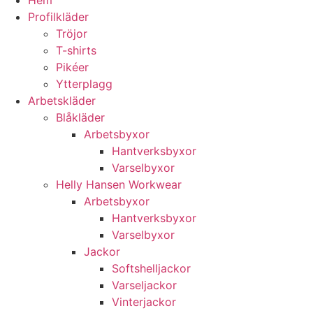
Hem
Profilkläder
Tröjor
T-shirts
Pikéer
Ytterplagg
Arbetskläder
Blåkläder
Arbetsbyxor
Hantverksbyxor
Varselbyxor
Helly Hansen Workwear
Arbetsbyxor
Hantverksbyxor
Varselbyxor
Jackor
Softshelljackor
Varseljackor
Vinterjackor