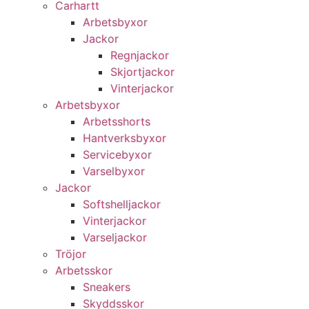
Carhartt
Arbetsbyxor
Jackor
Regnjackor
Skjortjackor
Vinterjackor
Arbetsbyxor
Arbetsshorts
Hantverksbyxor
Servicebyxor
Varselbyxor
Jackor
Softshelljackor
Vinterjackor
Varseljackor
Tröjor
Arbetsskor
Sneakers
Skyddsskor