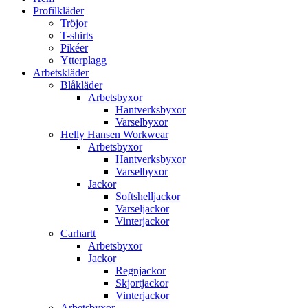
Profilkläder
Tröjor
T-shirts
Pikéer
Ytterplagg
Arbetskläder
Blåkläder
Arbetsbyxor
Hantverksbyxor
Varselbyxor
Helly Hansen Workwear
Arbetsbyxor
Hantverksbyxor
Varselbyxor
Jackor
Softshelljackor
Varseljackor
Vinterjackor
Carhartt
Arbetsbyxor
Jackor
Regnjackor
Skjortjackor
Vinterjackor
Arbetsbyxor