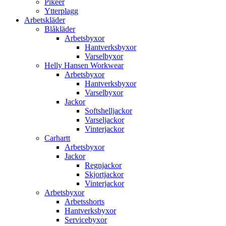
Pikéer
Ytterplagg
Arbetskläder
Blåkläder
Arbetsbyxor
Hantverksbyxor
Varselbyxor
Helly Hansen Workwear
Arbetsbyxor
Hantverksbyxor
Varselbyxor
Jackor
Softshelljackor
Varseljackor
Vinterjackor
Carhartt
Arbetsbyxor
Jackor
Regnjackor
Skjortjackor
Vinterjackor
Arbetsbyxor
Arbetsshorts
Hantverksbyxor
Servicebyxor