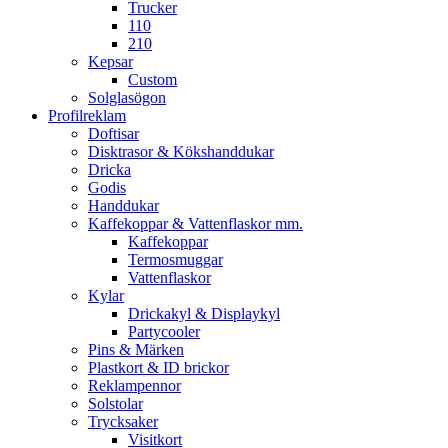
Trucker
110
210
Kepsar
Custom
Solglasögon
Profilreklam
Doftisar
Disktrasor & Kökshanddukar
Dricka
Godis
Handdukar
Kaffekoppar & Vattenflaskor mm.
Kaffekoppar
Termosmuggar
Vattenflaskor
Kylar
Drickakyl & Displaykyl
Partycooler
Pins & Märken
Plastkort & ID brickor
Reklampennor
Solstolar
Trycksaker
Visitkort