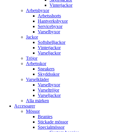
Vinterjackor
Arbetsbyxor
Arbetsshorts
Hantverksbyxor
Servicebyxor
Varselbyxor
Jackor
Softshelljackor
Vinterjackor
Varseljackor
Tröjor
Arbetsskor
Sneakers
Skyddsskor
Varselkläder
Varselbyxor
Varseltröjor
Varseljackor
Alla märken
Accesoarer
Mössor
Beanies
Stickade mössor
Specialmössor