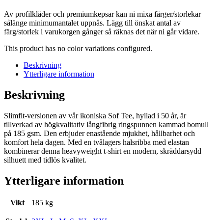
Av profilkläder och premiumkepsar kan ni mixa färger/storlekar
sålänge minimumantalet uppnås. Lägg till önskat antal av
färg/storlek i varukorgen gånger så räknas det när ni går vidare.
This product has no color variations configured.
Beskrivning
Ytterligare information
Beskrivning
Slimfit-versionen av vår ikoniska Sof Tee, hyllad i 50 år, är
tillverkad av högkvalitativ långfibrig ringspunnen kammad bomull
på 185 gsm. Den erbjuder enastående mjukhet, hållbarhet och
komfort hela dagen. Med en tvålagers halsribba med elastan
kombinerar denna heavyweight t-shirt en modern, skräddarsydd
silhuett med tidlös kvalitet.
Ytterligare information
Vikt
185 kg