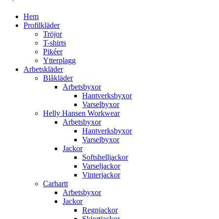
Hem
Profilkläder
Tröjor
T-shirts
Pikéer
Ytterplagg
Arbetskläder
Blåkläder
Arbetsbyxor
Hantverksbyxor
Varselbyxor
Helly Hansen Workwear
Arbetsbyxor
Hantverksbyxor
Varselbyxor
Jackor
Softshelljackor
Varseljackor
Vinterjackor
Carhartt
Arbetsbyxor
Jackor
Regnjackor
Skjortjackor