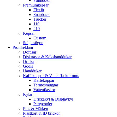
Fulmössor
Premiumkepsar
Flexfit
Snapback
Trucker
110
210
Kepsar
Custom
Solglasögon
Profilreklam
Doftisar
Disktrasor & Kökshanddukar
Dricka
Godis
Handdukar
Kaffekoppar & Vattenflaskor mm.
Kaffekoppar
Termosmuggar
Vattenflaskor
Kylar
Drickakyl & Displaykyl
Partycooler
Pins & Märken
Plastkort & ID brickor