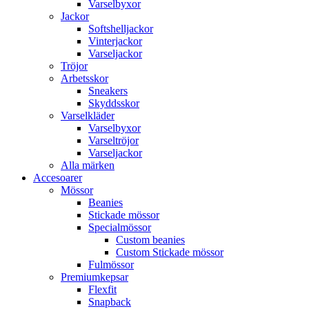
Varselbyxor
Jackor
Softshelljackor
Vinterjackor
Varseljackor
Tröjor
Arbetsskor
Sneakers
Skyddsskor
Varselkläder
Varselbyxor
Varseltröjor
Varseljackor
Alla märken
Accesoarer
Mössor
Beanies
Stickade mössor
Specialmössor
Custom beanies
Custom Stickade mössor
Fulmössor
Premiumkepsar
Flexfit
Snapback