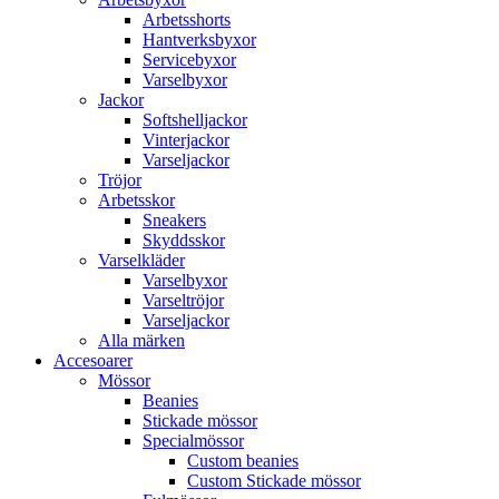
Arbetsshorts
Hantverksbyxor
Servicebyxor
Varselbyxor
Jackor
Softshelljackor
Vinterjackor
Varseljackor
Tröjor
Arbetsskor
Sneakers
Skyddsskor
Varselkläder
Varselbyxor
Varseltröjor
Varseljackor
Alla märken
Accesoarer
Mössor
Beanies
Stickade mössor
Specialmössor
Custom beanies
Custom Stickade mössor