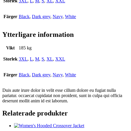
Storlek
3XL
,
L
,
M
,
S
,
XL
,
XXL
Färger
Black
,
Dark grey
,
Navy
,
White
Ytterligare information
Vikt
185 kg
Storlek
3XL
,
L
,
M
,
S
,
XL
,
XXL
Färger
Black
,
Dark grey
,
Navy
,
White
Duis aute irure dolor in velit esse cillum dolore eu fugiat nulla
pariatur. occaecat cupidatat non proident, sunt in culpa qui officia
deserunt mollit anim id est laborum.
Relaterade produkter