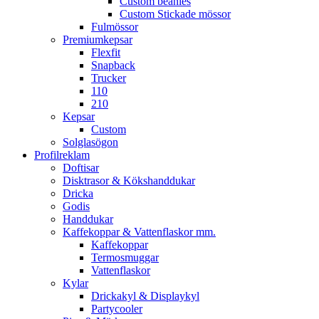
Custom beanies
Custom Stickade mössor
Fulmössor
Premiumkepsar
Flexfit
Snapback
Trucker
110
210
Kepsar
Custom
Solglasögon
Profilreklam
Doftisar
Disktrasor & Kökshanddukar
Dricka
Godis
Handdukar
Kaffekoppar & Vattenflaskor mm.
Kaffekoppar
Termosmuggar
Vattenflaskor
Kylar
Drickakyl & Displaykyl
Partycooler