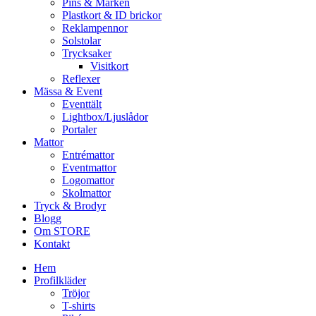
Pins & Märken
Plastkort & ID brickor
Reklampennor
Solstolar
Trycksaker
Visitkort
Reflexer
Mässa & Event
Eventtält
Lightbox/Ljuslådor
Portaler
Mattor
Entrémattor
Eventmattor
Logomattor
Skolmattor
Tryck & Brodyr
Blogg
Om STORE
Kontakt
Hem
Profilkläder
Tröjor
T-shirts