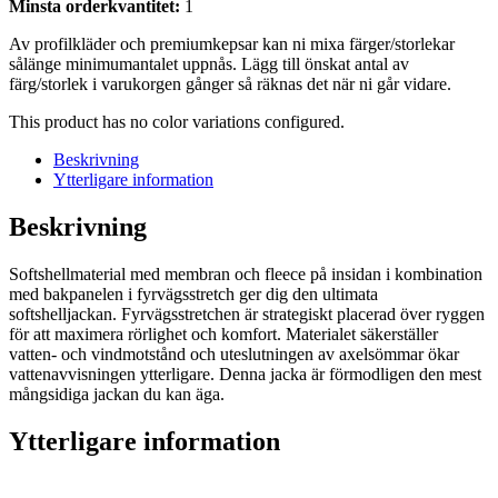
Minsta orderkvantitet:
1
Av profilkläder och premiumkepsar kan ni mixa färger/storlekar
sålänge minimumantalet uppnås. Lägg till önskat antal av
färg/storlek i varukorgen gånger så räknas det när ni går vidare.
This product has no color variations configured.
Beskrivning
Ytterligare information
Beskrivning
Softshellmaterial med membran och fleece på insidan i kombination
med bakpanelen i fyrvägsstretch ger dig den ultimata
softshelljackan. Fyrvägsstretchen är strategiskt placerad över ryggen
för att maximera rörlighet och komfort. Materialet säkerställer
vatten- och vindmotstånd och uteslutningen av axelsömmar ökar
vattenavvisningen ytterligare. Denna jacka är förmodligen den mest
mångsidiga jackan du kan äga.
Ytterligare information