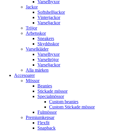
Varselbyxor
Jackor
Softshelljackor
Vinterjackor
Varseljackor
Tröjor
Arbetsskor
Sneakers
Skyddsskor
Varselkläder
Varselbyxor
Varseltröjor
Varseljackor
Alla märken
Accesoarer
Mössor
Beanies
Stickade mössor
Specialmössor
Custom beanies
Custom Stickade mössor
Fulmössor
Premiumkepsar
Flexfit
Snapback