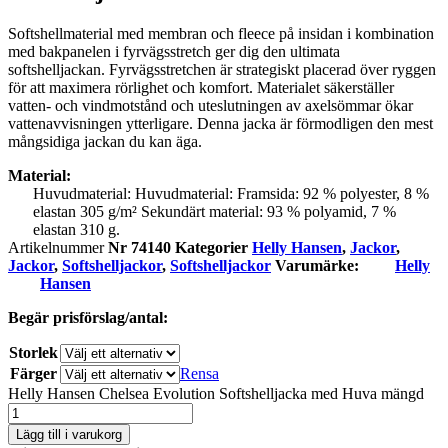
Softshellmaterial med membran och fleece på insidan i kombination
med bakpanelen i fyrvägsstretch ger dig den ultimata
softshelljackan. Fyrvägsstretchen är strategiskt placerad över ryggen
för att maximera rörlighet och komfort. Materialet säkerställer
vatten- och vindmotstånd och uteslutningen av axelsömmar ökar
vattenavvisningen ytterligare. Denna jacka är förmodligen den mest
mångsidiga jackan du kan äga.
Material:
Huvudmaterial: Huvudmaterial: Framsida: 92 % polyester, 8 %
elastan 305 g/m² Sekundärt material: 93 % polyamid, 7 %
elastan 310 g.
Artikelnummer
Nr 74140
Kategorier
Helly Hansen
,
Jackor
,
Jackor
,
Softshelljackor
,
Softshelljackor
Varumärke:
Helly
Hansen
Begär prisförslag/antal:
Storlek
Färger
Rensa
Helly Hansen Chelsea Evolution Softshelljacka med Huva mängd
Lägg till i varukorg