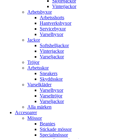
Skjortjackor
Vinterjackor
Arbetsbyxor
Arbetsshorts
Hantverksbyxor
Servicebyxor
Varselbyxor
Jackor
Softshelljackor
Vinterjackor
Varseljackor
Tröjor
Arbetsskor
Sneakers
Skyddsskor
Varselkläder
Varselbyxor
Varseltröjor
Varseljackor
Alla märken
Accesoarer
Mössor
Beanies
Stickade mössor
Specialmössor