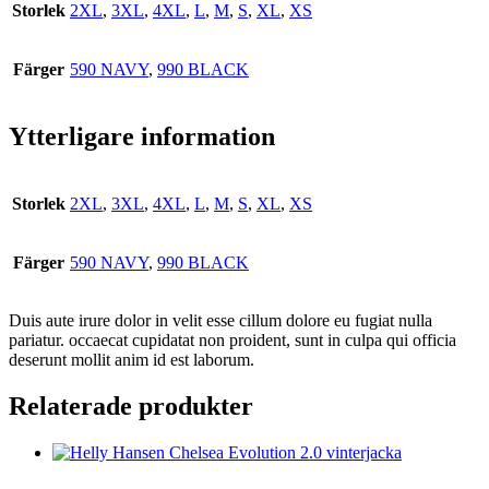
Storlek
2XL
,
3XL
,
4XL
,
L
,
M
,
S
,
XL
,
XS
Färger
590 NAVY
,
990 BLACK
Ytterligare information
Storlek
2XL
,
3XL
,
4XL
,
L
,
M
,
S
,
XL
,
XS
Färger
590 NAVY
,
990 BLACK
Duis aute irure dolor in velit esse cillum dolore eu fugiat nulla
pariatur. occaecat cupidatat non proident, sunt in culpa qui officia
deserunt mollit anim id est laborum.
Relaterade produkter