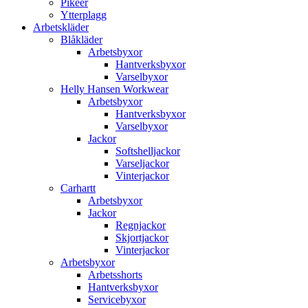
Pikéer
Ytterplagg
Arbetskläder
Blåkläder
Arbetsbyxor
Hantverksbyxor
Varselbyxor
Helly Hansen Workwear
Arbetsbyxor
Hantverksbyxor
Varselbyxor
Jackor
Softshelljackor
Varseljackor
Vinterjackor
Carhartt
Arbetsbyxor
Jackor
Regnjackor
Skjortjackor
Vinterjackor
Arbetsbyxor
Arbetsshorts
Hantverksbyxor
Servicebyxor