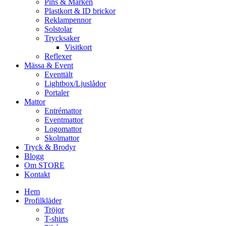
Pins & Märken
Plastkort & ID brickor
Reklampennor
Solstolar
Trycksaker
Visitkort
Reflexer
Mässa & Event
Eventtält
Lightbox/Ljuslådor
Portaler
Mattor
Entrémattor
Eventmattor
Logomattor
Skolmattor
Tryck & Brodyr
Blogg
Om STORE
Kontakt
Hem
Profilkläder
Tröjor
T-shirts