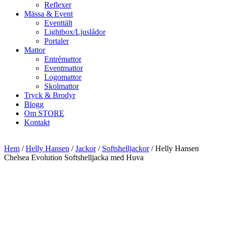
Reflexer
Mässa & Event
Eventtält
Lightbox/Ljuslådor
Portaler
Mattor
Entrémattor
Eventmattor
Logomattor
Skolmattor
Tryck & Brodyr
Blogg
Om STORE
Kontakt
Hem
/
Helly Hansen
/
Jackor
/
Softshelljackor
/ Helly Hansen
Chelsea Evolution Softshelljacka med Huva