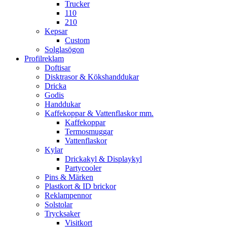
Trucker
110
210
Kepsar
Custom
Solglasögon
Profilreklam
Doftisar
Disktrasor & Kökshanddukar
Dricka
Godis
Handdukar
Kaffekoppar & Vattenflaskor mm.
Kaffekoppar
Termosmuggar
Vattenflaskor
Kylar
Drickakyl & Displaykyl
Partycooler
Pins & Märken
Plastkort & ID brickor
Reklampennor
Solstolar
Trycksaker
Visitkort