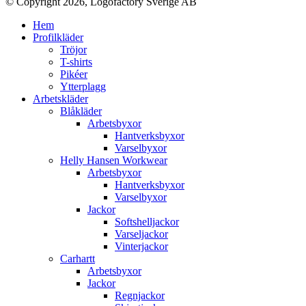
© Copyright 2026, Logofactory Sverige AB
Hem
Profilkläder
Tröjor
T-shirts
Pikéer
Ytterplagg
Arbetskläder
Blåkläder
Arbetsbyxor
Hantverksbyxor
Varselbyxor
Helly Hansen Workwear
Arbetsbyxor
Hantverksbyxor
Varselbyxor
Jackor
Softshelljackor
Varseljackor
Vinterjackor
Carhartt
Arbetsbyxor
Jackor
Regnjackor