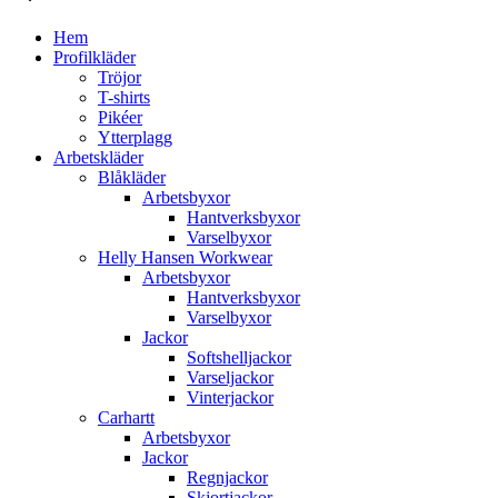
Hem
Profilkläder
Tröjor
T-shirts
Pikéer
Ytterplagg
Arbetskläder
Blåkläder
Arbetsbyxor
Hantverksbyxor
Varselbyxor
Helly Hansen Workwear
Arbetsbyxor
Hantverksbyxor
Varselbyxor
Jackor
Softshelljackor
Varseljackor
Vinterjackor
Carhartt
Arbetsbyxor
Jackor
Regnjackor
Skjortjackor