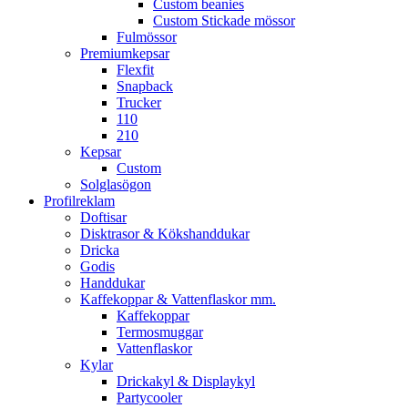
Custom beanies
Custom Stickade mössor
Fulmössor
Premiumkepsar
Flexfit
Snapback
Trucker
110
210
Kepsar
Custom
Solglasögon
Profilreklam
Doftisar
Disktrasor & Kökshanddukar
Dricka
Godis
Handdukar
Kaffekoppar & Vattenflaskor mm.
Kaffekoppar
Termosmuggar
Vattenflaskor
Kylar
Drickakyl & Displaykyl
Partycooler