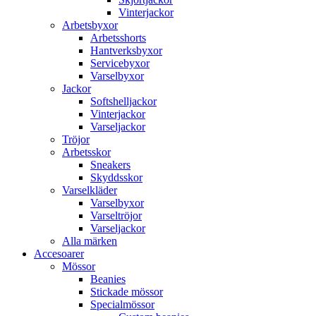
Vinterjackor
Arbetsbyxor
Arbetsshorts
Hantverksbyxor
Servicebyxor
Varselbyxor
Jackor
Softshelljackor
Vinterjackor
Varseljackor
Tröjor
Arbetsskor
Sneakers
Skyddsskor
Varselkläder
Varselbyxor
Varseltröjor
Varseljackor
Alla märken
Accesoarer
Mössor
Beanies
Stickade mössor
Specialmössor