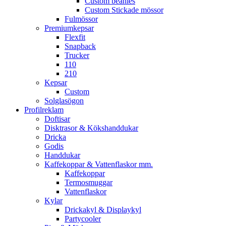
Custom beanies
Custom Stickade mössor
Fulmössor
Premiumkepsar
Flexfit
Snapback
Trucker
110
210
Kepsar
Custom
Solglasögon
Profilreklam
Doftisar
Disktrasor & Kökshanddukar
Dricka
Godis
Handdukar
Kaffekoppar & Vattenflaskor mm.
Kaffekoppar
Termosmuggar
Vattenflaskor
Kylar
Drickakyl & Displaykyl
Partycooler