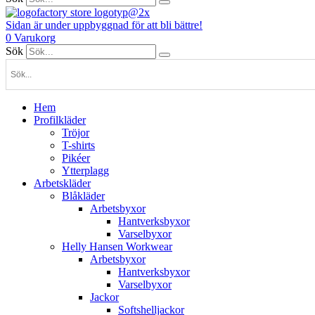
Sidan är under uppbyggnad för att bli bättre!
0
Varukorg
Sök
Hem
Profilkläder
Tröjor
T-shirts
Pikéer
Ytterplagg
Arbetskläder
Blåkläder
Arbetsbyxor
Hantverksbyxor
Varselbyxor
Helly Hansen Workwear
Arbetsbyxor
Hantverksbyxor
Varselbyxor
Jackor
Softshelljackor