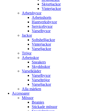
Skjortjackor
Vinterjackor
Arbetsbyxor
Arbetsshorts
Hantverksbyxor
Servicebyxor
Varselbyxor
Jackor
Softshelljackor
Vinterjackor
Varseljackor
Tröjor
Arbetsskor
Sneakers
Skyddsskor
Varselkläder
Varselbyxor
Varseltröjor
Varseljackor
Alla märken
Accesoarer
Mössor
Beanies
Stickade mössor