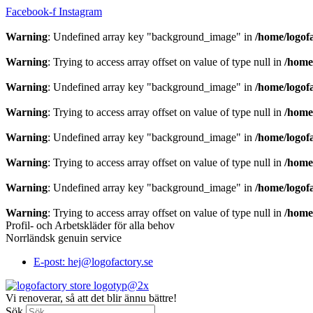
Hoppa
Facebook-f
Instagram
till
innehåll
Warning
: Undefined array key "background_image" in
/home/logof
Warning
: Trying to access array offset on value of type null in
/home
Warning
: Undefined array key "background_image" in
/home/logof
Warning
: Trying to access array offset on value of type null in
/home
Warning
: Undefined array key "background_image" in
/home/logof
Warning
: Trying to access array offset on value of type null in
/home
Warning
: Undefined array key "background_image" in
/home/logof
Warning
: Trying to access array offset on value of type null in
/home
Profil- och Arbetskläder för alla behov
Norrländsk genuin service
E-post: hej@logofactory.se
Vi renoverar, så att det blir ännu bättre!
Sök