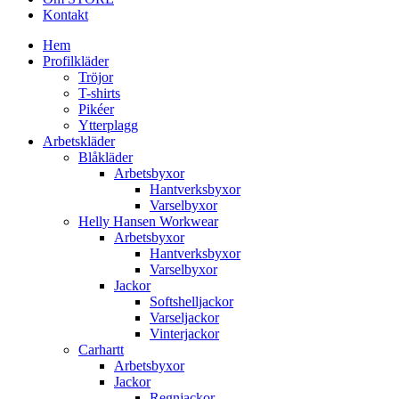
Kontakt
Hem
Profilkläder
Tröjor
T-shirts
Pikéer
Ytterplagg
Arbetskläder
Blåkläder
Arbetsbyxor
Hantverksbyxor
Varselbyxor
Helly Hansen Workwear
Arbetsbyxor
Hantverksbyxor
Varselbyxor
Jackor
Softshelljackor
Varseljackor
Vinterjackor
Carhartt
Arbetsbyxor
Jackor
Regnjackor