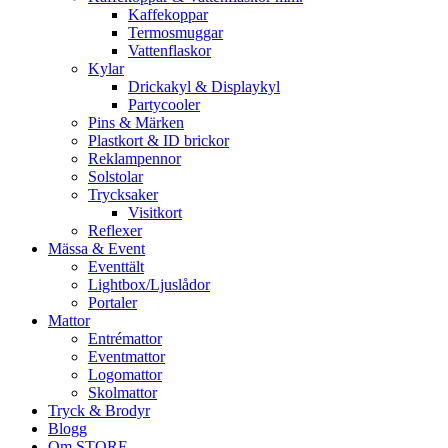
Kaffekoppar
Termosmuggar
Vattenflaskor
Kylar
Drickakyl & Displaykyl
Partycooler
Pins & Märken
Plastkort & ID brickor
Reklampennor
Solstolar
Trycksaker
Visitkort
Reflexer
Mässa & Event
Eventtält
Lightbox/Ljuslådor
Portaler
Mattor
Entrémattor
Eventmattor
Logomattor
Skolmattor
Tryck & Brodyr
Blogg
Om STORE