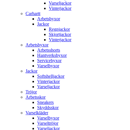
Varseljackor
Vinterjackor
Carhartt
Arbetsbyxor
Jackor
Regnjackor
Skjortjackor
Vinterjackor
Arbetsbyxor
Arbetsshorts
Hantverksbyxor
Servicebyxor
Varselbyxor
Jackor
Softshelljackor
Vinterjackor
Varseljackor
Tröjor
Arbetsskor
Sneakers
Skyddsskor
Varselkläder
Varselbyxor
Varseltröjor
Varseljackor