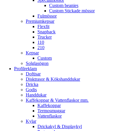
Specialmössor
Custom beanies
Custom Stickade mössor
Fulmössor
Premiumkepsar
Flexfit
Snapback
Trucker
110
210
Kepsar
Custom
Solglasögon
Profilreklam
Doftisar
Disktrasor & Kökshanddukar
Dricka
Godis
Handdukar
Kaffekoppar & Vattenflaskor mm.
Kaffekoppar
Termosmuggar
Vattenflaskor
Kylar
Drickakyl & Displaykyl