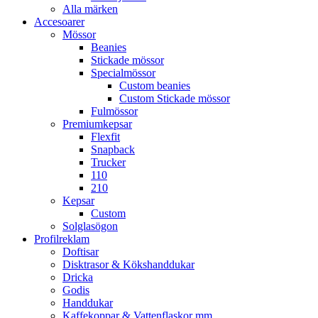
Alla märken
Accesoarer
Mössor
Beanies
Stickade mössor
Specialmössor
Custom beanies
Custom Stickade mössor
Fulmössor
Premiumkepsar
Flexfit
Snapback
Trucker
110
210
Kepsar
Custom
Solglasögon
Profilreklam
Doftisar
Disktrasor & Kökshanddukar
Dricka
Godis
Handdukar
Kaffekoppar & Vattenflaskor mm.