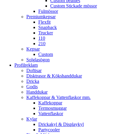
Custom beanies
Custom Stickade mössor
Fulmössor
Premiumkepsar
Flexfit
Snapback
Trucker
110
210
Kepsar
Custom
Solglasögon
Profilreklam
Doftisar
Disktrasor & Kökshanddukar
Dricka
Godis
Handdukar
Kaffekoppar & Vattenflaskor mm.
Kaffekoppar
Termosmuggar
Vattenflaskor
Kylar
Drickakyl & Displaykyl
Partycooler