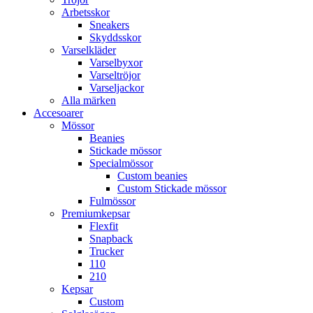
Arbetsskor
Sneakers
Skyddsskor
Varselkläder
Varselbyxor
Varseltröjor
Varseljackor
Alla märken
Accesoarer
Mössor
Beanies
Stickade mössor
Specialmössor
Custom beanies
Custom Stickade mössor
Fulmössor
Premiumkepsar
Flexfit
Snapback
Trucker
110
210
Kepsar
Custom