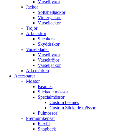
Varselbyxor
Jackor
Softshelljackor
Vinterjackor
Varseljackor
Tröjor
Arbetsskor
Sneakers
Skyddsskor
Varselkläder
Varselbyxor
Varseltröjor
Varseljackor
Alla märken
Accesoarer
Mössor
Beanies
Stickade mössor
Specialmössor
Custom beanies
Custom Stickade mössor
Fulmössor
Premiumkepsar
Flexfit
Snapback