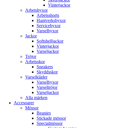
Vinterjackor
Arbetsbyxor
Arbetsshorts
Hantverksbyxor
Servicebyxor
Varselbyxor
Jackor
Softshelljackor
Vinterjackor
Varseljackor
Tröjor
Arbetsskor
Sneakers
Skyddsskor
Varselkläder
Varselbyxor
Varseltröjor
Varseljackor
Alla märken
Accesoarer
Mössor
Beanies
Stickade mössor
Specialmössor