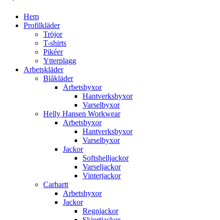
Hem
Profilkläder
Tröjor
T-shirts
Pikéer
Ytterplagg
Arbetskläder
Blåkläder
Arbetsbyxor
Hantverksbyxor
Varselbyxor
Helly Hansen Workwear
Arbetsbyxor
Hantverksbyxor
Varselbyxor
Jackor
Softshelljackor
Varseljackor
Vinterjackor
Carhartt
Arbetsbyxor
Jackor
Regnjackor
Skjortjackor