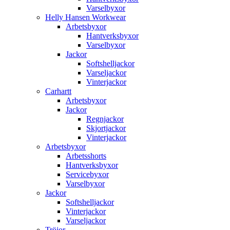
Varselbyxor
Helly Hansen Workwear
Arbetsbyxor
Hantverksbyxor
Varselbyxor
Jackor
Softshelljackor
Varseljackor
Vinterjackor
Carhartt
Arbetsbyxor
Jackor
Regnjackor
Skjortjackor
Vinterjackor
Arbetsbyxor
Arbetsshorts
Hantverksbyxor
Servicebyxor
Varselbyxor
Jackor
Softshelljackor
Vinterjackor
Varseljackor
Tröjor