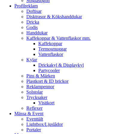
Solglasögon
Profilreklam
Doftisar
Disktrasor & Kökshanddukar
Dricka
Godis
Handdukar
Kaffekoppar & Vattenflaskor mm.
Kaffekoppar
Termosmuggar
Vattenflaskor
Kylar
Drickakyl & Displaykyl
Partycooler
Pins & Märken
Plastkort & ID brickor
Reklampennor
Solstolar
Trycksaker
Visitkort
Reflexer
Mässa & Event
Eventtält
Lightbox/Ljuslådor
Portaler