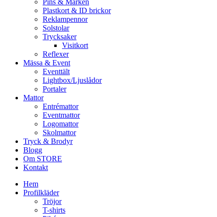
Pins & Märken
Plastkort & ID brickor
Reklampennor
Solstolar
Trycksaker
Visitkort
Reflexer
Mässa & Event
Eventtält
Lightbox/Ljuslådor
Portaler
Mattor
Entrémattor
Eventmattor
Logomattor
Skolmattor
Tryck & Brodyr
Blogg
Om STORE
Kontakt
Hem
Profilkläder
Tröjor
T-shirts