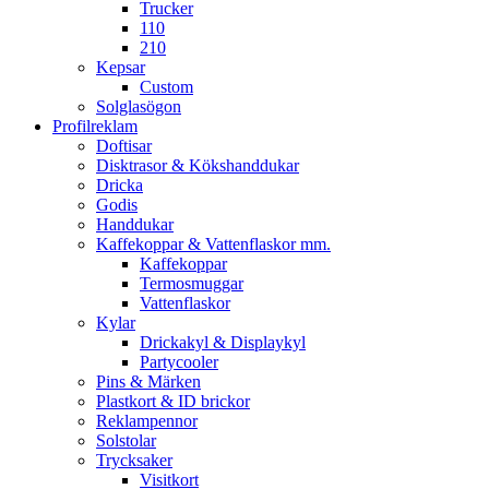
Trucker
110
210
Kepsar
Custom
Solglasögon
Profilreklam
Doftisar
Disktrasor & Kökshanddukar
Dricka
Godis
Handdukar
Kaffekoppar & Vattenflaskor mm.
Kaffekoppar
Termosmuggar
Vattenflaskor
Kylar
Drickakyl & Displaykyl
Partycooler
Pins & Märken
Plastkort & ID brickor
Reklampennor
Solstolar
Trycksaker
Visitkort