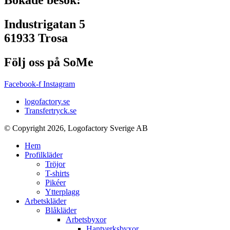
Industrigatan 5
61933 Trosa
Följ oss på SoMe
Facebook-f
Instagram
logofactory.se
Transfertryck.se
© Copyright 2026, Logofactory Sverige AB
Hem
Profilkläder
Tröjor
T-shirts
Pikéer
Ytterplagg
Arbetskläder
Blåkläder
Arbetsbyxor
Hantverksbyxor