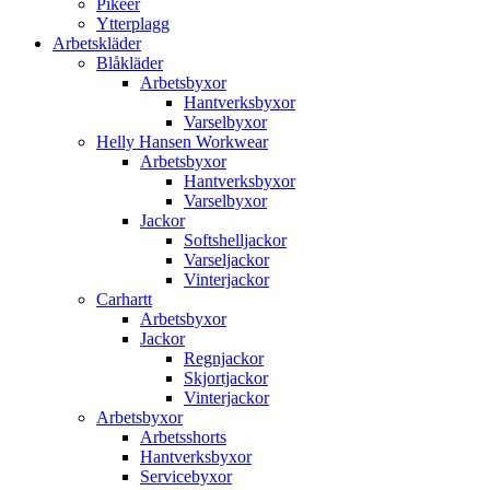
Pikéer
Ytterplagg
Arbetskläder
Blåkläder
Arbetsbyxor
Hantverksbyxor
Varselbyxor
Helly Hansen Workwear
Arbetsbyxor
Hantverksbyxor
Varselbyxor
Jackor
Softshelljackor
Varseljackor
Vinterjackor
Carhartt
Arbetsbyxor
Jackor
Regnjackor
Skjortjackor
Vinterjackor
Arbetsbyxor
Arbetsshorts
Hantverksbyxor
Servicebyxor