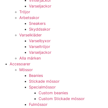
Vinterjackor
Varseljackor
Tröjor
Arbetsskor
Sneakers
Skyddsskor
Varselkläder
Varselbyxor
Varseltröjor
Varseljackor
Alla märken
Accesoarer
Mössor
Beanies
Stickade mössor
Specialmössor
Custom beanies
Custom Stickade mössor
Fulmössor