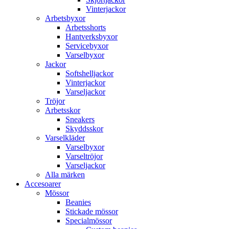
Vinterjackor
Arbetsbyxor
Arbetsshorts
Hantverksbyxor
Servicebyxor
Varselbyxor
Jackor
Softshelljackor
Vinterjackor
Varseljackor
Tröjor
Arbetsskor
Sneakers
Skyddsskor
Varselkläder
Varselbyxor
Varseltröjor
Varseljackor
Alla märken
Accesoarer
Mössor
Beanies
Stickade mössor
Specialmössor