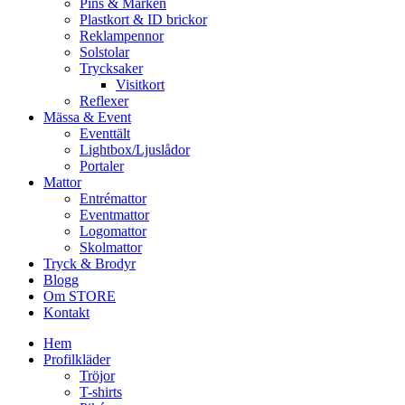
Pins & Märken
Plastkort & ID brickor
Reklampennor
Solstolar
Trycksaker
Visitkort
Reflexer
Mässa & Event
Eventtält
Lightbox/Ljuslådor
Portaler
Mattor
Entrémattor
Eventmattor
Logomattor
Skolmattor
Tryck & Brodyr
Blogg
Om STORE
Kontakt
Hem
Profilkläder
Tröjor
T-shirts