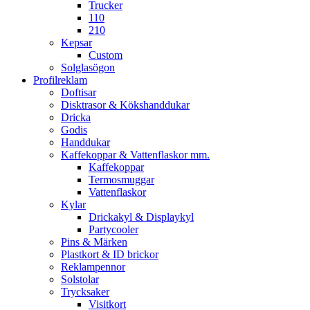
Trucker
110
210
Kepsar
Custom
Solglasögon
Profilreklam
Doftisar
Disktrasor & Kökshanddukar
Dricka
Godis
Handdukar
Kaffekoppar & Vattenflaskor mm.
Kaffekoppar
Termosmuggar
Vattenflaskor
Kylar
Drickakyl & Displaykyl
Partycooler
Pins & Märken
Plastkort & ID brickor
Reklampennor
Solstolar
Trycksaker
Visitkort