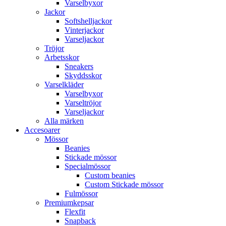
Varselbyxor
Jackor
Softshelljackor
Vinterjackor
Varseljackor
Tröjor
Arbetsskor
Sneakers
Skyddsskor
Varselkläder
Varselbyxor
Varseltröjor
Varseljackor
Alla märken
Accesoarer
Mössor
Beanies
Stickade mössor
Specialmössor
Custom beanies
Custom Stickade mössor
Fulmössor
Premiumkepsar
Flexfit
Snapback