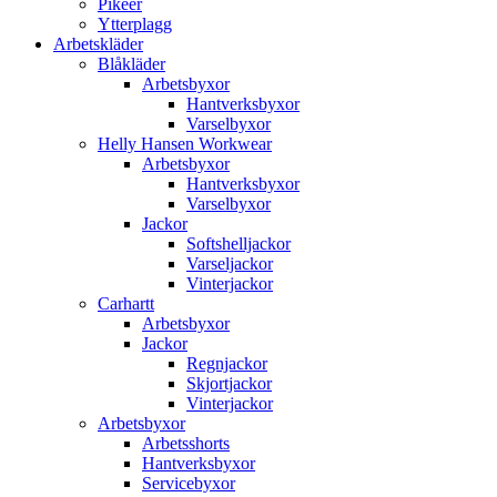
Pikéer
Ytterplagg
Arbetskläder
Blåkläder
Arbetsbyxor
Hantverksbyxor
Varselbyxor
Helly Hansen Workwear
Arbetsbyxor
Hantverksbyxor
Varselbyxor
Jackor
Softshelljackor
Varseljackor
Vinterjackor
Carhartt
Arbetsbyxor
Jackor
Regnjackor
Skjortjackor
Vinterjackor
Arbetsbyxor
Arbetsshorts
Hantverksbyxor
Servicebyxor