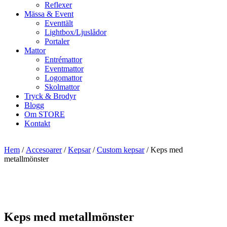
Reflexer
Mässa & Event
Eventtält
Lightbox/Ljuslådor
Portaler
Mattor
Entrémattor
Eventmattor
Logomattor
Skolmattor
Tryck & Brodyr
Blogg
Om STORE
Kontakt
Hem
/
Accesoarer
/
Kepsar
/
Custom kepsar
/ Keps med
metallmönster
Keps med metallmönster