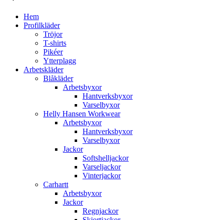
Hem
Profilkläder
Tröjor
T-shirts
Pikéer
Ytterplagg
Arbetskläder
Blåkläder
Arbetsbyxor
Hantverksbyxor
Varselbyxor
Helly Hansen Workwear
Arbetsbyxor
Hantverksbyxor
Varselbyxor
Jackor
Softshelljackor
Varseljackor
Vinterjackor
Carhartt
Arbetsbyxor
Jackor
Regnjackor
Skjortjackor