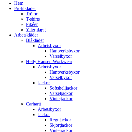
Hem
Profilkläder
Tröjor
T-shirts
Pikéer
Ytterplagg
Arbetskläder
Blåkläder
Arbetsbyxor
Hantverksbyxor
Varselbyxor
Helly Hansen Workwear
Arbetsbyxor
Hantverksbyxor
Varselbyxor
Jackor
Softshelljackor
Varseljackor
Vinterjackor
Carhartt
Arbetsbyxor
Jackor
Regnjackor
Skjortjackor
Vinterjackor