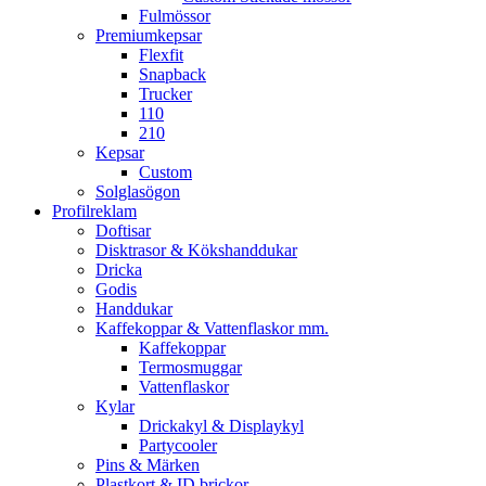
Fulmössor
Premiumkepsar
Flexfit
Snapback
Trucker
110
210
Kepsar
Custom
Solglasögon
Profilreklam
Doftisar
Disktrasor & Kökshanddukar
Dricka
Godis
Handdukar
Kaffekoppar & Vattenflaskor mm.
Kaffekoppar
Termosmuggar
Vattenflaskor
Kylar
Drickakyl & Displaykyl
Partycooler
Pins & Märken
Plastkort & ID brickor