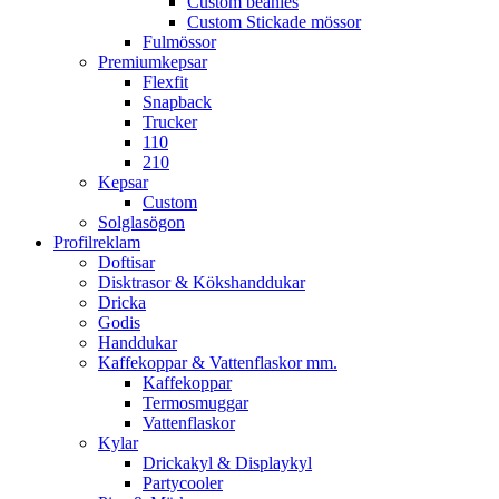
Custom beanies
Custom Stickade mössor
Fulmössor
Premiumkepsar
Flexfit
Snapback
Trucker
110
210
Kepsar
Custom
Solglasögon
Profilreklam
Doftisar
Disktrasor & Kökshanddukar
Dricka
Godis
Handdukar
Kaffekoppar & Vattenflaskor mm.
Kaffekoppar
Termosmuggar
Vattenflaskor
Kylar
Drickakyl & Displaykyl
Partycooler