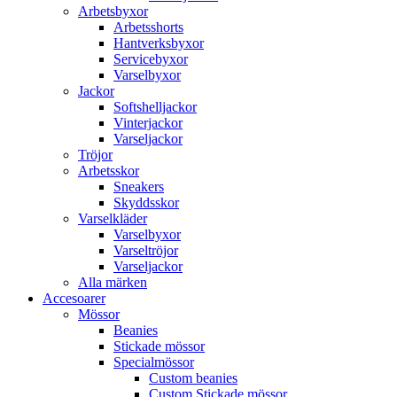
Arbetsbyxor
Arbetsshorts
Hantverksbyxor
Servicebyxor
Varselbyxor
Jackor
Softshelljackor
Vinterjackor
Varseljackor
Tröjor
Arbetsskor
Sneakers
Skyddsskor
Varselkläder
Varselbyxor
Varseltröjor
Varseljackor
Alla märken
Accesoarer
Mössor
Beanies
Stickade mössor
Specialmössor
Custom beanies
Custom Stickade mössor