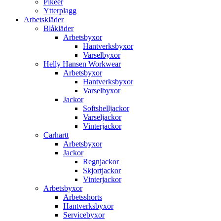
Pikéer
Ytterplagg
Arbetskläder
Blåkläder
Arbetsbyxor
Hantverksbyxor
Varselbyxor
Helly Hansen Workwear
Arbetsbyxor
Hantverksbyxor
Varselbyxor
Jackor
Softshelljackor
Varseljackor
Vinterjackor
Carhartt
Arbetsbyxor
Jackor
Regnjackor
Skjortjackor
Vinterjackor
Arbetsbyxor
Arbetsshorts
Hantverksbyxor
Servicebyxor