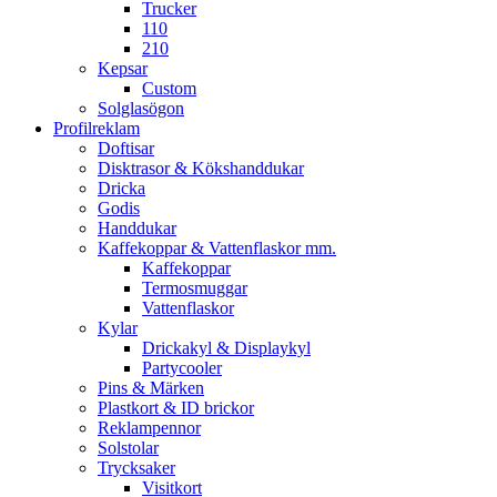
Trucker
110
210
Kepsar
Custom
Solglasögon
Profilreklam
Doftisar
Disktrasor & Kökshanddukar
Dricka
Godis
Handdukar
Kaffekoppar & Vattenflaskor mm.
Kaffekoppar
Termosmuggar
Vattenflaskor
Kylar
Drickakyl & Displaykyl
Partycooler
Pins & Märken
Plastkort & ID brickor
Reklampennor
Solstolar
Trycksaker
Visitkort