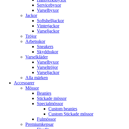
Servicebyxor
Varselbyxor
Jackor
Softshelljackor
Vinterjackor
Varseljackor
Tröjor
Arbetsskor
Sneakers
Skyddsskor
Varselkläder
Varselbyxor
Varseltröjor
Varseljackor
Alla märken
Accesoarer
Mössor
Beanies
Stickade mössor
Specialmössor
Custom beanies
Custom Stickade mössor
Fulmössor
Premiumkepsar