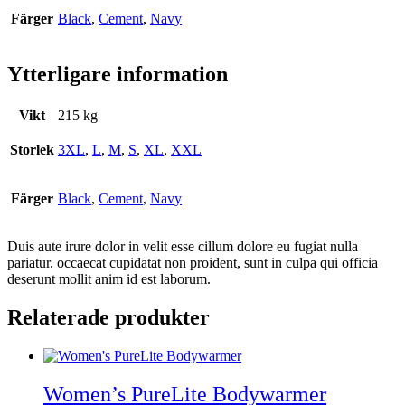
Färger
Black
,
Cement
,
Navy
Ytterligare information
Vikt
215 kg
Storlek
3XL
,
L
,
M
,
S
,
XL
,
XXL
Färger
Black
,
Cement
,
Navy
Duis aute irure dolor in velit esse cillum dolore eu fugiat nulla
pariatur. occaecat cupidatat non proident, sunt in culpa qui officia
deserunt mollit anim id est laborum.
Relaterade produkter
Women’s PureLite Bodywarmer