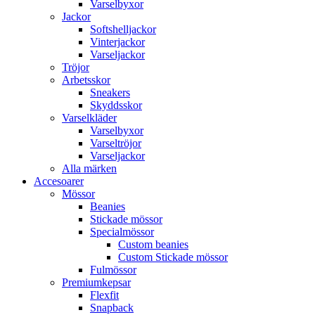
Varselbyxor
Jackor
Softshelljackor
Vinterjackor
Varseljackor
Tröjor
Arbetsskor
Sneakers
Skyddsskor
Varselkläder
Varselbyxor
Varseltröjor
Varseljackor
Alla märken
Accesoarer
Mössor
Beanies
Stickade mössor
Specialmössor
Custom beanies
Custom Stickade mössor
Fulmössor
Premiumkepsar
Flexfit
Snapback