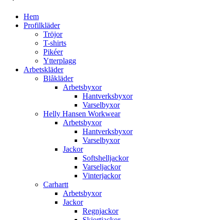
Hem
Profilkläder
Tröjor
T-shirts
Pikéer
Ytterplagg
Arbetskläder
Blåkläder
Arbetsbyxor
Hantverksbyxor
Varselbyxor
Helly Hansen Workwear
Arbetsbyxor
Hantverksbyxor
Varselbyxor
Jackor
Softshelljackor
Varseljackor
Vinterjackor
Carhartt
Arbetsbyxor
Jackor
Regnjackor
Skjortjackor