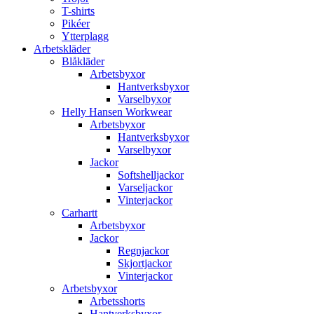
T-shirts
Pikéer
Ytterplagg
Arbetskläder
Blåkläder
Arbetsbyxor
Hantverksbyxor
Varselbyxor
Helly Hansen Workwear
Arbetsbyxor
Hantverksbyxor
Varselbyxor
Jackor
Softshelljackor
Varseljackor
Vinterjackor
Carhartt
Arbetsbyxor
Jackor
Regnjackor
Skjortjackor
Vinterjackor
Arbetsbyxor
Arbetsshorts
Hantverksbyxor