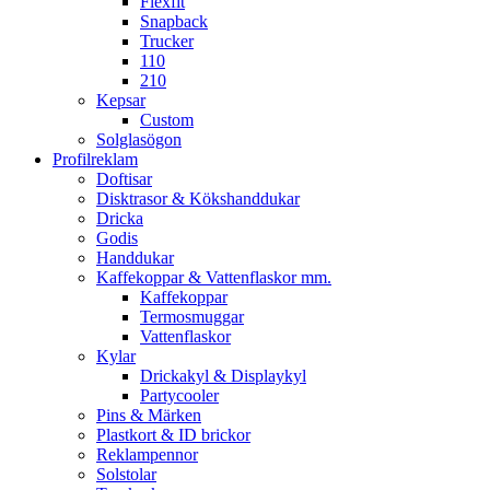
Flexfit
Snapback
Trucker
110
210
Kepsar
Custom
Solglasögon
Profilreklam
Doftisar
Disktrasor & Kökshanddukar
Dricka
Godis
Handdukar
Kaffekoppar & Vattenflaskor mm.
Kaffekoppar
Termosmuggar
Vattenflaskor
Kylar
Drickakyl & Displaykyl
Partycooler
Pins & Märken
Plastkort & ID brickor
Reklampennor
Solstolar