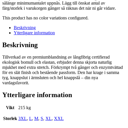
sålänge minimumantalet uppnås. Lägg till önskat antal av
färg/storlek i varukorgen gånger så räknas det när ni går vidare.
This product has no color variations configured.
Beskrivning
Ytterligare information
Beskrivning
Tillverkad av en premiumblandning av långfibrig certifierad
ekologisk bomull och elastan, erbjuder denna skjorta naturlig
mjukhet med extra stretch. Förkrympt två gånger och enzymtvättad
för en slät finish och bestående passform. Den har krage i samma
tyg, knappslut i ärmsluten och hel knappslå – din nya
vardagsfavorit.
Ytterligare information
Vikt
215 kg
Storlek
3XL
,
L
,
M
,
S
,
XL
,
XXL