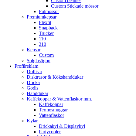
Custom beanies
Custom Stickade mössor
Fulmössor
Premiumkepsar
Flexfit
Snapback
Trucker
110
210
Kepsar
Custom
Solglasögon
Profilreklam
Doftisar
Disktrasor & Kökshanddukar
Dricka
Godis
Handdukar
Kaffekoppar & Vattenflaskor mm.
Kaffekoppar
Termosmuggar
Vattenflaskor
Kylar
Drickakyl & Displaykyl
Partycooler