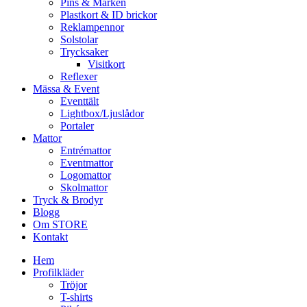
Pins & Märken
Plastkort & ID brickor
Reklampennor
Solstolar
Trycksaker
Visitkort
Reflexer
Mässa & Event
Eventtält
Lightbox/Ljuslådor
Portaler
Mattor
Entrémattor
Eventmattor
Logomattor
Skolmattor
Tryck & Brodyr
Blogg
Om STORE
Kontakt
Hem
Profilkläder
Tröjor
T-shirts