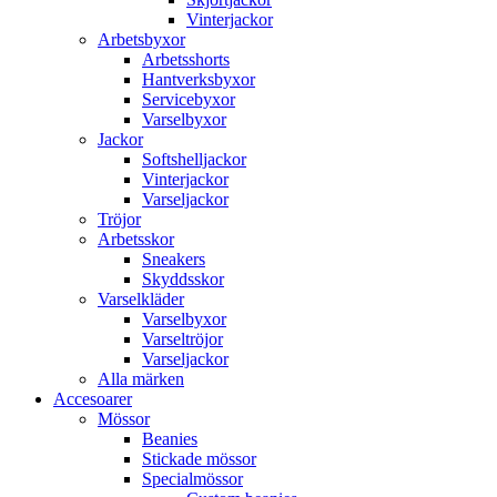
Vinterjackor
Arbetsbyxor
Arbetsshorts
Hantverksbyxor
Servicebyxor
Varselbyxor
Jackor
Softshelljackor
Vinterjackor
Varseljackor
Tröjor
Arbetsskor
Sneakers
Skyddsskor
Varselkläder
Varselbyxor
Varseltröjor
Varseljackor
Alla märken
Accesoarer
Mössor
Beanies
Stickade mössor
Specialmössor