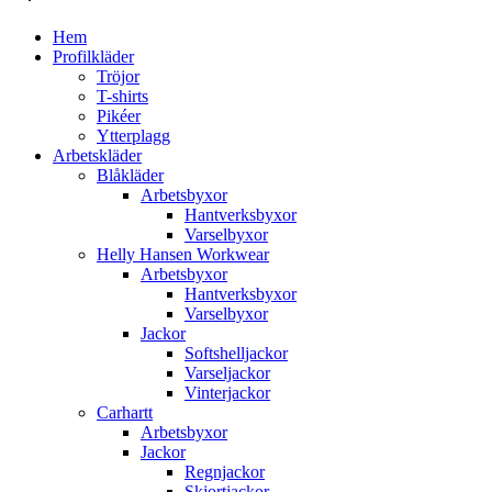
Hem
Profilkläder
Tröjor
T-shirts
Pikéer
Ytterplagg
Arbetskläder
Blåkläder
Arbetsbyxor
Hantverksbyxor
Varselbyxor
Helly Hansen Workwear
Arbetsbyxor
Hantverksbyxor
Varselbyxor
Jackor
Softshelljackor
Varseljackor
Vinterjackor
Carhartt
Arbetsbyxor
Jackor
Regnjackor
Skjortjackor