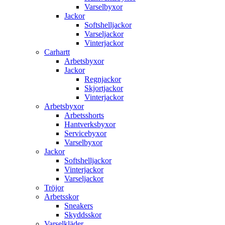
Varselbyxor
Jackor
Softshelljackor
Varseljackor
Vinterjackor
Carhartt
Arbetsbyxor
Jackor
Regnjackor
Skjortjackor
Vinterjackor
Arbetsbyxor
Arbetsshorts
Hantverksbyxor
Servicebyxor
Varselbyxor
Jackor
Softshelljackor
Vinterjackor
Varseljackor
Tröjor
Arbetsskor
Sneakers
Skyddsskor
Varselkläder