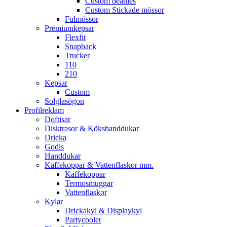
Custom beanies
Custom Stickade mössor
Fulmössor
Premiumkepsar
Flexfit
Snapback
Trucker
110
210
Kepsar
Custom
Solglasögon
Profilreklam
Doftisar
Disktrasor & Kökshanddukar
Dricka
Godis
Handdukar
Kaffekoppar & Vattenflaskor mm.
Kaffekoppar
Termosmuggar
Vattenflaskor
Kylar
Drickakyl & Displaykyl
Partycooler