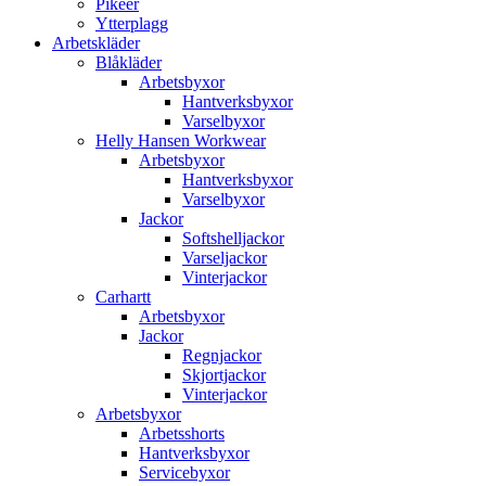
Pikéer
Ytterplagg
Arbetskläder
Blåkläder
Arbetsbyxor
Hantverksbyxor
Varselbyxor
Helly Hansen Workwear
Arbetsbyxor
Hantverksbyxor
Varselbyxor
Jackor
Softshelljackor
Varseljackor
Vinterjackor
Carhartt
Arbetsbyxor
Jackor
Regnjackor
Skjortjackor
Vinterjackor
Arbetsbyxor
Arbetsshorts
Hantverksbyxor
Servicebyxor