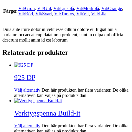
Vit/Grön
,
Vit/Gul
,
Vit/Ljusblå
,
Vit/Mörkblå
,
Vit/Orange
,
Färger
Vit/Röd
,
Vit/Svart
,
Vit/Turkos
,
Vit/Vit
,
Vitt/Lila
Duis aute irure dolor in velit esse cillum dolore eu fugiat nulla
pariatur. occaecat cupidatat non proident, sunt in culpa qui officia
deserunt mollit anim id est laborum.
Relaterade produkter
925 DP
Välj alternativ
Den här produkten har flera varianter. De olika
alternativen kan väljas på produktsidan
Verktygspenna Build-it
Välj alternativ
Den här produkten har flera varianter. De olika
alternativen kan väljas på produktsidan