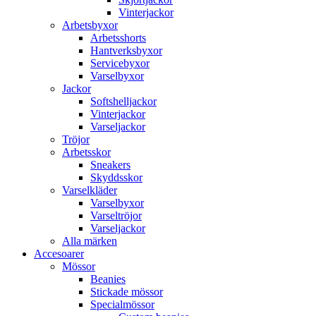
Vinterjackor
Arbetsbyxor
Arbetsshorts
Hantverksbyxor
Servicebyxor
Varselbyxor
Jackor
Softshelljackor
Vinterjackor
Varseljackor
Tröjor
Arbetsskor
Sneakers
Skyddsskor
Varselkläder
Varselbyxor
Varseltröjor
Varseljackor
Alla märken
Accesoarer
Mössor
Beanies
Stickade mössor
Specialmössor