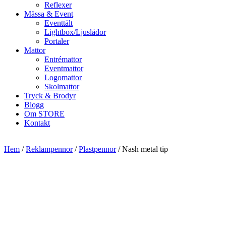
Reflexer
Mässa & Event
Eventtält
Lightbox/Ljuslådor
Portaler
Mattor
Entrémattor
Eventmattor
Logomattor
Skolmattor
Tryck & Brodyr
Blogg
Om STORE
Kontakt
Hem
/
Reklampennor
/
Plastpennor
/ Nash metal tip