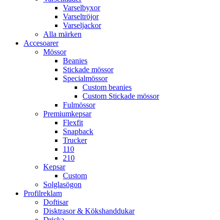
Varselbyxor
Varseltröjor
Varseljackor
Alla märken
Accesoarer
Mössor
Beanies
Stickade mössor
Specialmössor
Custom beanies
Custom Stickade mössor
Fulmössor
Premiumkepsar
Flexfit
Snapback
Trucker
110
210
Kepsar
Custom
Solglasögon
Profilreklam
Doftisar
Disktrasor & Kökshanddukar
Dricka