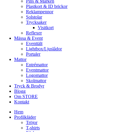
Pins & Märken
Plastkort & ID brickor
Reklampennor
Solstolar
Trycksaker
Visitkort
Reflexer
Mässa & Event
Eventtält
Lightbox/Ljuslådor
Portaler
Mattor
Entrémattor
Eventmattor
Logomattor
Skolmattor
Tryck & Brodyr
Blogg
Om STORE
Kontakt
Hem
Profilkläder
Tröjor
T-shirts