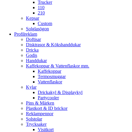
Trucker
110
210
Kepsar
Custom
Solglasögon
Profilreklam
Doftisar
Disktrasor & Kökshanddukar
Dricka
Godis
Handdukar
Kaffekoppar & Vattenflaskor mm.
Kaffekoppar
Termosmuggar
Vattenflaskor
Kylar
Drickakyl & Displaykyl
Partycooler
Pins & Märken
Plastkort & ID brickor
Reklampennor
Solstolar
Trycksaker
Visitkort