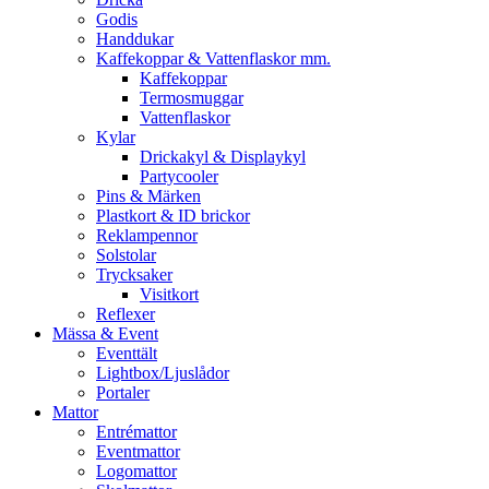
Godis
Handdukar
Kaffekoppar & Vattenflaskor mm.
Kaffekoppar
Termosmuggar
Vattenflaskor
Kylar
Drickakyl & Displaykyl
Partycooler
Pins & Märken
Plastkort & ID brickor
Reklampennor
Solstolar
Trycksaker
Visitkort
Reflexer
Mässa & Event
Eventtält
Lightbox/Ljuslådor
Portaler
Mattor
Entrémattor
Eventmattor
Logomattor