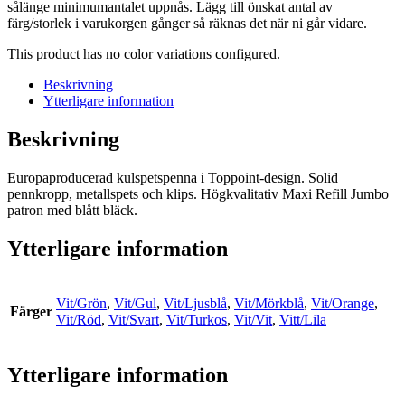
sålänge minimumantalet uppnås. Lägg till önskat antal av
färg/storlek i varukorgen gånger så räknas det när ni går vidare.
This product has no color variations configured.
Beskrivning
Ytterligare information
Beskrivning
Europaproducerad kulspetspenna i Toppoint-design. Solid
pennkropp, metallspets och klips. Högkvalitativ Maxi Refill Jumbo
patron med blått bläck.
Ytterligare information
Vit/Grön
,
Vit/Gul
,
Vit/Ljusblå
,
Vit/Mörkblå
,
Vit/Orange
,
Färger
Vit/Röd
,
Vit/Svart
,
Vit/Turkos
,
Vit/Vit
,
Vitt/Lila
Ytterligare information