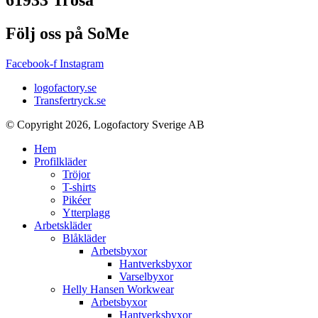
61933 Trosa
Följ oss på SoMe
Facebook-f
Instagram
logofactory.se
Transfertryck.se
© Copyright 2026, Logofactory Sverige AB
Hem
Profilkläder
Tröjor
T-shirts
Pikéer
Ytterplagg
Arbetskläder
Blåkläder
Arbetsbyxor
Hantverksbyxor
Varselbyxor
Helly Hansen Workwear
Arbetsbyxor
Hantverksbyxor