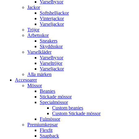
Varselbyxor
Jackor
Softshelljackor
Vinterjackor
Varseljackor
Tröjor
Arbetsskor
Sneakers
Skyddsskor
Varselkläder
Varselbyxor
Varseltröjor
Varseljackor
Alla märken
Accesoarer
Mössor
Beanies
Stickade mössor
Specialmössor
Custom beanies
Custom Stickade mössor
Fulmössor
Premiumkepsar
Flexfit
Snapback