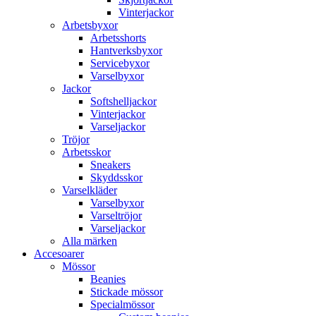
Vinterjackor
Arbetsbyxor
Arbetsshorts
Hantverksbyxor
Servicebyxor
Varselbyxor
Jackor
Softshelljackor
Vinterjackor
Varseljackor
Tröjor
Arbetsskor
Sneakers
Skyddsskor
Varselkläder
Varselbyxor
Varseltröjor
Varseljackor
Alla märken
Accesoarer
Mössor
Beanies
Stickade mössor
Specialmössor