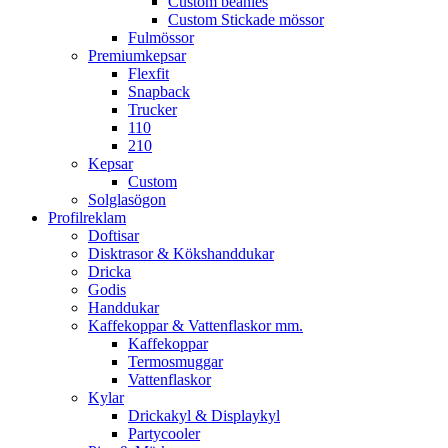
Custom beanies
Custom Stickade mössor
Fulmössor
Premiumkepsar
Flexfit
Snapback
Trucker
110
210
Kepsar
Custom
Solglasögon
Profilreklam
Doftisar
Disktrasor & Kökshanddukar
Dricka
Godis
Handdukar
Kaffekoppar & Vattenflaskor mm.
Kaffekoppar
Termosmuggar
Vattenflaskor
Kylar
Drickakyl & Displaykyl
Partycooler