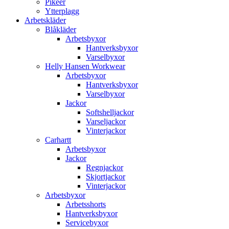
Pikéer
Ytterplagg
Arbetskläder
Blåkläder
Arbetsbyxor
Hantverksbyxor
Varselbyxor
Helly Hansen Workwear
Arbetsbyxor
Hantverksbyxor
Varselbyxor
Jackor
Softshelljackor
Varseljackor
Vinterjackor
Carhartt
Arbetsbyxor
Jackor
Regnjackor
Skjortjackor
Vinterjackor
Arbetsbyxor
Arbetsshorts
Hantverksbyxor
Servicebyxor