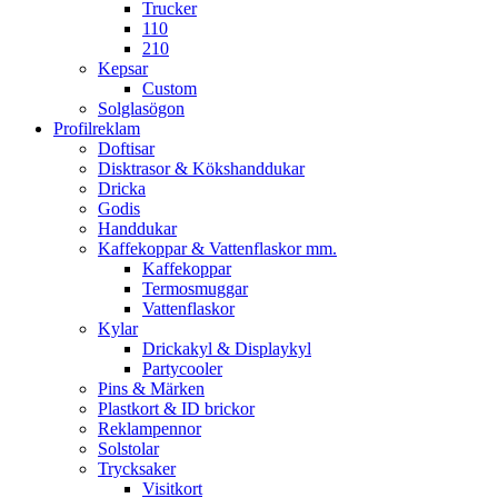
Trucker
110
210
Kepsar
Custom
Solglasögon
Profilreklam
Doftisar
Disktrasor & Kökshanddukar
Dricka
Godis
Handdukar
Kaffekoppar & Vattenflaskor mm.
Kaffekoppar
Termosmuggar
Vattenflaskor
Kylar
Drickakyl & Displaykyl
Partycooler
Pins & Märken
Plastkort & ID brickor
Reklampennor
Solstolar
Trycksaker
Visitkort