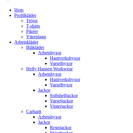
Hem
Profilkläder
Tröjor
T-shirts
Pikéer
Ytterplagg
Arbetskläder
Blåkläder
Arbetsbyxor
Hantverksbyxor
Varselbyxor
Helly Hansen Workwear
Arbetsbyxor
Hantverksbyxor
Varselbyxor
Jackor
Softshelljackor
Varseljackor
Vinterjackor
Carhartt
Arbetsbyxor
Jackor
Regnjackor
Skjortjackor