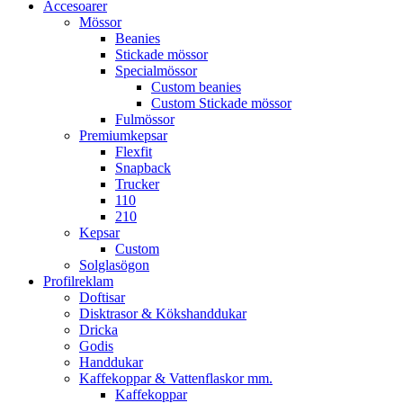
Accesoarer
Mössor
Beanies
Stickade mössor
Specialmössor
Custom beanies
Custom Stickade mössor
Fulmössor
Premiumkepsar
Flexfit
Snapback
Trucker
110
210
Kepsar
Custom
Solglasögon
Profilreklam
Doftisar
Disktrasor & Kökshanddukar
Dricka
Godis
Handdukar
Kaffekoppar & Vattenflaskor mm.
Kaffekoppar