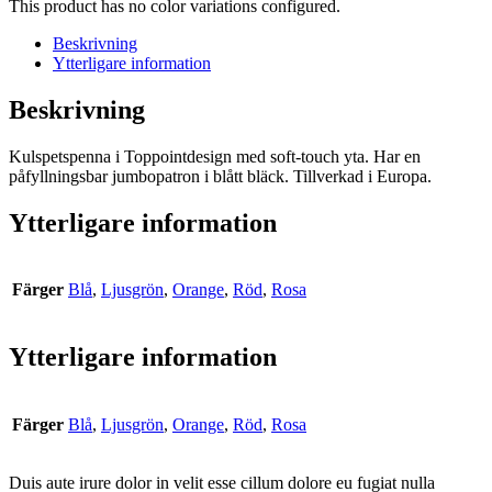
This product has no color variations configured.
Beskrivning
Ytterligare information
Beskrivning
Kulspetspenna i Toppointdesign med soft-touch yta. Har en
påfyllningsbar jumbopatron i blått bläck. Tillverkad i Europa.
Ytterligare information
Färger
Blå
,
Ljusgrön
,
Orange
,
Röd
,
Rosa
Ytterligare information
Färger
Blå
,
Ljusgrön
,
Orange
,
Röd
,
Rosa
Duis aute irure dolor in velit esse cillum dolore eu fugiat nulla