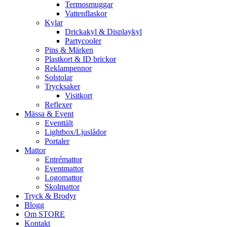
Termosmuggar
Vattenflaskor
Kylar
Drickakyl & Displaykyl
Partycooler
Pins & Märken
Plastkort & ID brickor
Reklampennor
Solstolar
Trycksaker
Visitkort
Reflexer
Mässa & Event
Eventtält
Lightbox/Ljuslådor
Portaler
Mattor
Entrémattor
Eventmattor
Logomattor
Skolmattor
Tryck & Brodyr
Blogg
Om STORE
Kontakt