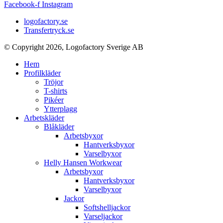
Facebook-f
Instagram
logofactory.se
Transfertryck.se
© Copyright 2026, Logofactory Sverige AB
Hem
Profilkläder
Tröjor
T-shirts
Pikéer
Ytterplagg
Arbetskläder
Blåkläder
Arbetsbyxor
Hantverksbyxor
Varselbyxor
Helly Hansen Workwear
Arbetsbyxor
Hantverksbyxor
Varselbyxor
Jackor
Softshelljackor
Varseljackor