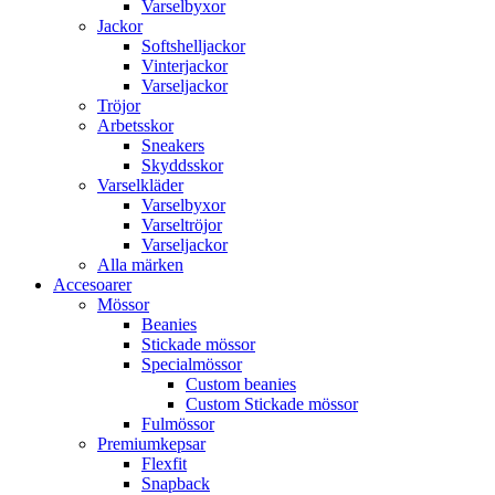
Varselbyxor
Jackor
Softshelljackor
Vinterjackor
Varseljackor
Tröjor
Arbetsskor
Sneakers
Skyddsskor
Varselkläder
Varselbyxor
Varseltröjor
Varseljackor
Alla märken
Accesoarer
Mössor
Beanies
Stickade mössor
Specialmössor
Custom beanies
Custom Stickade mössor
Fulmössor
Premiumkepsar
Flexfit
Snapback