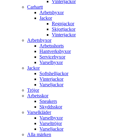
Vinterjackor
Carhartt
Arbetsbyxor
Jackor
Regnjackor
Skjortjackor
Vinterjackor
Arbetsbyxor
Arbetsshorts
Hantverksbyxor
Servicebyxor
Varselbyxor
Jackor
Softshelljackor
Vinterjackor
Varseljackor
Tröjor
Arbetsskor
Sneakers
Skyddsskor
Varselkläder
Varselbyxor
Varseltröjor
Varseljackor
Alla märken