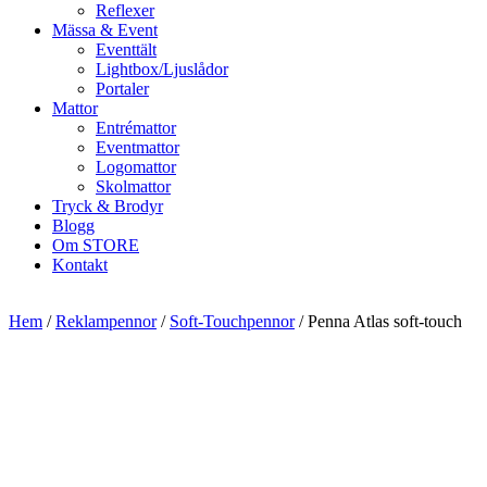
Reflexer
Mässa & Event
Eventtält
Lightbox/Ljuslådor
Portaler
Mattor
Entrémattor
Eventmattor
Logomattor
Skolmattor
Tryck & Brodyr
Blogg
Om STORE
Kontakt
Hem
/
Reklampennor
/
Soft-Touchpennor
/ Penna Atlas soft-touch