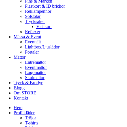
Pins & Märken
Plastkort & ID brickor
Reklampennor
Solstolar
Trycksaker
Visitkort
Reflexer
Mässa & Event
Eventtält
Lightbox/Ljuslådor
Portaler
Mattor
Entrémattor
Eventmattor
Logomattor
Skolmattor
Tryck & Brodyr
Blogg
Om STORE
Kontakt
Hem
Profilkläder
Tröjor
T-shirts