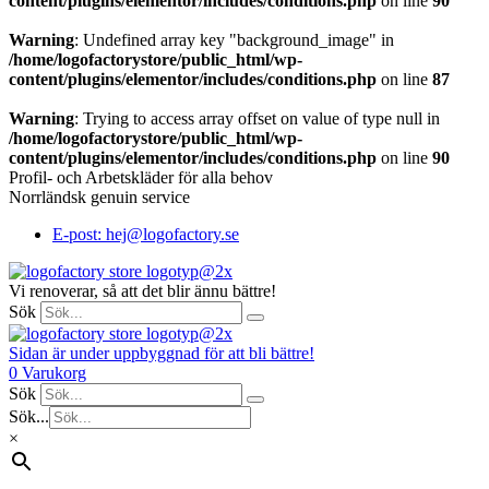
content/plugins/elementor/includes/conditions.php
on line
90
Warning
: Undefined array key "background_image" in
/home/logofactorystore/public_html/wp-
content/plugins/elementor/includes/conditions.php
on line
87
Warning
: Trying to access array offset on value of type null in
/home/logofactorystore/public_html/wp-
content/plugins/elementor/includes/conditions.php
on line
90
Profil- och Arbetskläder för alla behov
Norrländsk genuin service
E-post: hej@logofactory.se
Vi renoverar, så att det blir ännu bättre!
Sök
Sidan är under uppbyggnad för att bli bättre!
0
Varukorg
Sök
Sök...
×