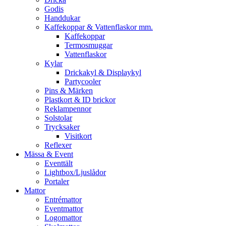
Godis
Handdukar
Kaffekoppar & Vattenflaskor mm.
Kaffekoppar
Termosmuggar
Vattenflaskor
Kylar
Drickakyl & Displaykyl
Partycooler
Pins & Märken
Plastkort & ID brickor
Reklampennor
Solstolar
Trycksaker
Visitkort
Reflexer
Mässa & Event
Eventtält
Lightbox/Ljuslådor
Portaler
Mattor
Entrémattor
Eventmattor
Logomattor