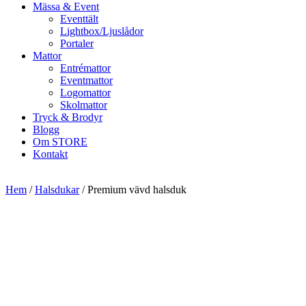
Mässa & Event
Eventtält
Lightbox/Ljuslådor
Portaler
Mattor
Entrémattor
Eventmattor
Logomattor
Skolmattor
Tryck & Brodyr
Blogg
Om STORE
Kontakt
Hem
/
Halsdukar
/ Premium vävd halsduk