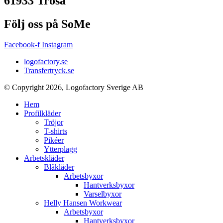
61933 Trosa
Följ oss på SoMe
Facebook-f
Instagram
logofactory.se
Transfertryck.se
© Copyright 2026, Logofactory Sverige AB
Hem
Profilkläder
Tröjor
T-shirts
Pikéer
Ytterplagg
Arbetskläder
Blåkläder
Arbetsbyxor
Hantverksbyxor
Varselbyxor
Helly Hansen Workwear
Arbetsbyxor
Hantverksbyxor