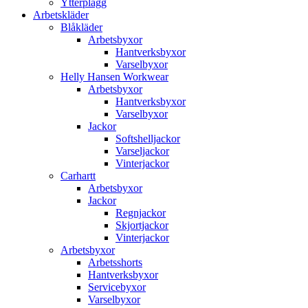
Ytterplagg
Arbetskläder
Blåkläder
Arbetsbyxor
Hantverksbyxor
Varselbyxor
Helly Hansen Workwear
Arbetsbyxor
Hantverksbyxor
Varselbyxor
Jackor
Softshelljackor
Varseljackor
Vinterjackor
Carhartt
Arbetsbyxor
Jackor
Regnjackor
Skjortjackor
Vinterjackor
Arbetsbyxor
Arbetsshorts
Hantverksbyxor
Servicebyxor
Varselbyxor