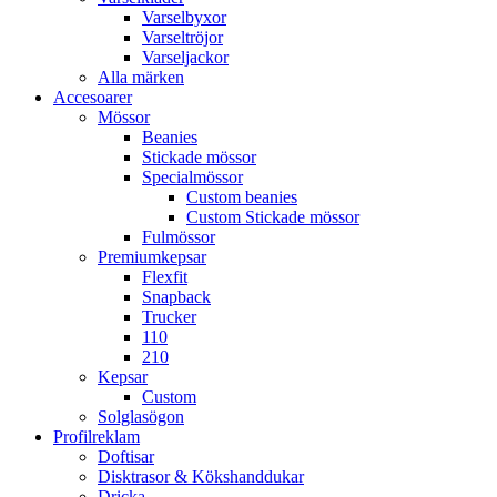
Varselbyxor
Varseltröjor
Varseljackor
Alla märken
Accesoarer
Mössor
Beanies
Stickade mössor
Specialmössor
Custom beanies
Custom Stickade mössor
Fulmössor
Premiumkepsar
Flexfit
Snapback
Trucker
110
210
Kepsar
Custom
Solglasögon
Profilreklam
Doftisar
Disktrasor & Kökshanddukar
Dricka