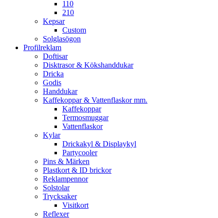
110
210
Kepsar
Custom
Solglasögon
Profilreklam
Doftisar
Disktrasor & Kökshanddukar
Dricka
Godis
Handdukar
Kaffekoppar & Vattenflaskor mm.
Kaffekoppar
Termosmuggar
Vattenflaskor
Kylar
Drickakyl & Displaykyl
Partycooler
Pins & Märken
Plastkort & ID brickor
Reklampennor
Solstolar
Trycksaker
Visitkort
Reflexer