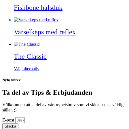
Fishbone halsduk
Varselkeps med reflex
The Classic
Den
Välj alternativ
här
produkten
Nyhetsbrev
har
flera
Ta del av Tips & Erbjudanden
varianter.
De
olika
Välkommen att ta del av vårt nyhetsbrev som vi skickar ut – väldigt
alternativen
sällan ;)
kan
E-post
väljas
på
Skicka