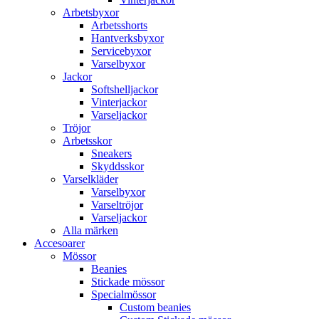
Arbetsbyxor
Arbetsshorts
Hantverksbyxor
Servicebyxor
Varselbyxor
Jackor
Softshelljackor
Vinterjackor
Varseljackor
Tröjor
Arbetsskor
Sneakers
Skyddsskor
Varselkläder
Varselbyxor
Varseltröjor
Varseljackor
Alla märken
Accesoarer
Mössor
Beanies
Stickade mössor
Specialmössor
Custom beanies