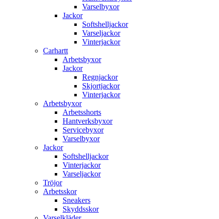
Varselbyxor
Jackor
Softshelljackor
Varseljackor
Vinterjackor
Carhartt
Arbetsbyxor
Jackor
Regnjackor
Skjortjackor
Vinterjackor
Arbetsbyxor
Arbetsshorts
Hantverksbyxor
Servicebyxor
Varselbyxor
Jackor
Softshelljackor
Vinterjackor
Varseljackor
Tröjor
Arbetsskor
Sneakers
Skyddsskor
Varselkläder