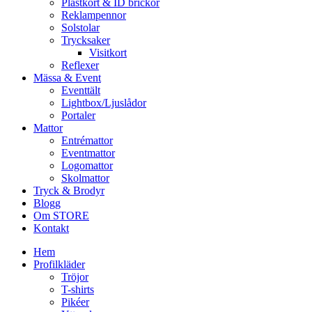
Plastkort & ID brickor
Reklampennor
Solstolar
Trycksaker
Visitkort
Reflexer
Mässa & Event
Eventtält
Lightbox/Ljuslådor
Portaler
Mattor
Entrémattor
Eventmattor
Logomattor
Skolmattor
Tryck & Brodyr
Blogg
Om STORE
Kontakt
Hem
Profilkläder
Tröjor
T-shirts
Pikéer