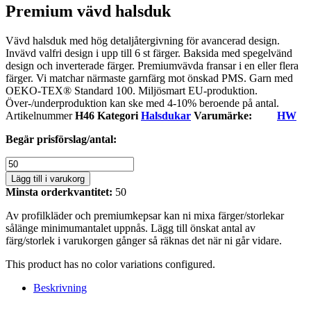
Premium vävd halsduk
Vävd halsduk med hög detaljåtergivning för avancerad design.
Invävd valfri design i upp till 6 st färger. Baksida med spegelvänd
design och inverterade färger. Premiumvävda fransar i en eller flera
färger. Vi matchar närmaste garnfärg mot önskad PMS. Garn med
OEKO-TEX® Standard 100. Miljösmart EU-produktion.
Över-/underproduktion kan ske med 4-10% beroende på antal.
Artikelnummer
H46
Kategori
Halsdukar
Varumärke:
HW
Begär prisförslag/antal:
Premium
vävd
Lägg till i varukorg
halsduk
Minsta orderkvantitet:
50
mängd
Av profilkläder och premiumkepsar kan ni mixa färger/storlekar
sålänge minimumantalet uppnås. Lägg till önskat antal av
färg/storlek i varukorgen gånger så räknas det när ni går vidare.
This product has no color variations configured.
Beskrivning