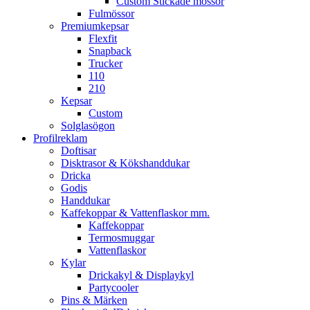
Custom Stickade mössor
Fulmössor
Premiumkepsar
Flexfit
Snapback
Trucker
110
210
Kepsar
Custom
Solglasögon
Profilreklam
Doftisar
Disktrasor & Kökshanddukar
Dricka
Godis
Handdukar
Kaffekoppar & Vattenflaskor mm.
Kaffekoppar
Termosmuggar
Vattenflaskor
Kylar
Drickakyl & Displaykyl
Partycooler
Pins & Märken