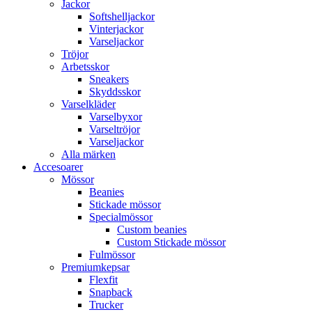
Jackor
Softshelljackor
Vinterjackor
Varseljackor
Tröjor
Arbetsskor
Sneakers
Skyddsskor
Varselkläder
Varselbyxor
Varseltröjor
Varseljackor
Alla märken
Accesoarer
Mössor
Beanies
Stickade mössor
Specialmössor
Custom beanies
Custom Stickade mössor
Fulmössor
Premiumkepsar
Flexfit
Snapback
Trucker