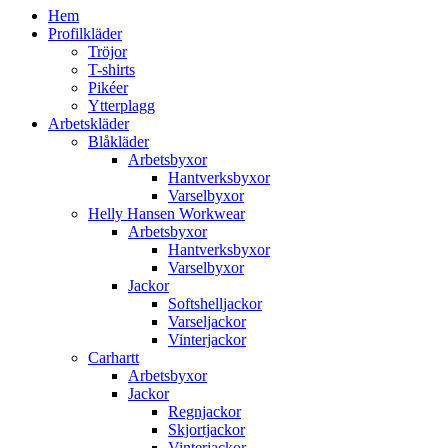
Hem
Profilkläder
Tröjor
T-shirts
Pikéer
Ytterplagg
Arbetskläder
Blåkläder
Arbetsbyxor
Hantverksbyxor
Varselbyxor
Helly Hansen Workwear
Arbetsbyxor
Hantverksbyxor
Varselbyxor
Jackor
Softshelljackor
Varseljackor
Vinterjackor
Carhartt
Arbetsbyxor
Jackor
Regnjackor
Skjortjackor
Vinterjackor