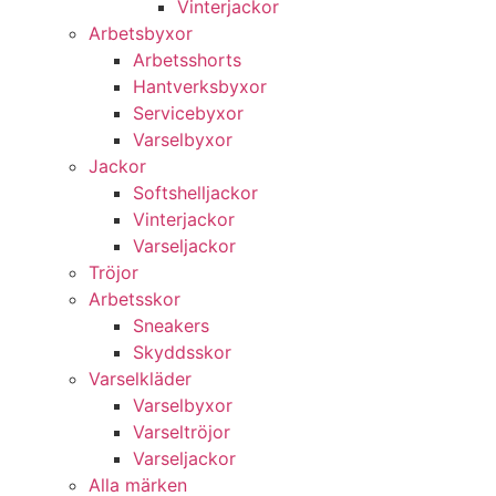
Vinterjackor
Arbetsbyxor
Arbetsshorts
Hantverksbyxor
Servicebyxor
Varselbyxor
Jackor
Softshelljackor
Vinterjackor
Varseljackor
Tröjor
Arbetsskor
Sneakers
Skyddsskor
Varselkläder
Varselbyxor
Varseltröjor
Varseljackor
Alla märken