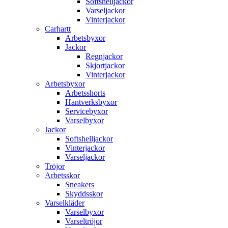
Softshelljackor
Varseljackor
Vinterjackor
Carhartt
Arbetsbyxor
Jackor
Regnjackor
Skjortjackor
Vinterjackor
Arbetsbyxor
Arbetsshorts
Hantverksbyxor
Servicebyxor
Varselbyxor
Jackor
Softshelljackor
Vinterjackor
Varseljackor
Tröjor
Arbetsskor
Sneakers
Skyddsskor
Varselkläder
Varselbyxor
Varseltröjor