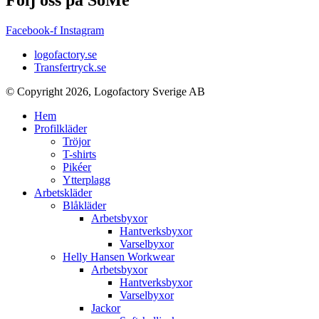
Facebook-f
Instagram
logofactory.se
Transfertryck.se
© Copyright 2026, Logofactory Sverige AB
Hem
Profilkläder
Tröjor
T-shirts
Pikéer
Ytterplagg
Arbetskläder
Blåkläder
Arbetsbyxor
Hantverksbyxor
Varselbyxor
Helly Hansen Workwear
Arbetsbyxor
Hantverksbyxor
Varselbyxor
Jackor