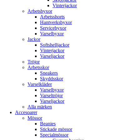
Vinterjackor
Arbetsbyxor
Arbetsshorts
Hantverksbyxor
Servicebyxor
Varselbyxor
Jackor
Softshelljackor
Vinterjackor
Varseljackor
Tröjor
Arbetsskor
Sneakers
Skyddsskor
Varselkläder
Varselbyxor
Varseltröjor
Varseljackor
Alla märken
Accesoarer
Mössor
Beanies
Stickade mössor
Specialmössor