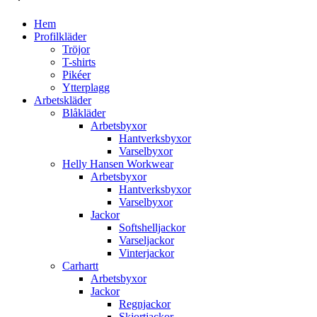
Hem
Profilkläder
Tröjor
T-shirts
Pikéer
Ytterplagg
Arbetskläder
Blåkläder
Arbetsbyxor
Hantverksbyxor
Varselbyxor
Helly Hansen Workwear
Arbetsbyxor
Hantverksbyxor
Varselbyxor
Jackor
Softshelljackor
Varseljackor
Vinterjackor
Carhartt
Arbetsbyxor
Jackor
Regnjackor
Skjortjackor