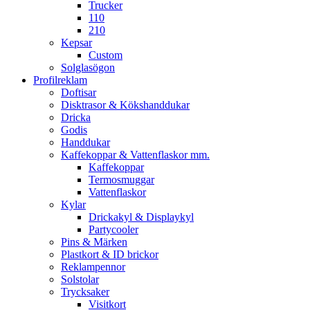
Trucker
110
210
Kepsar
Custom
Solglasögon
Profilreklam
Doftisar
Disktrasor & Kökshanddukar
Dricka
Godis
Handdukar
Kaffekoppar & Vattenflaskor mm.
Kaffekoppar
Termosmuggar
Vattenflaskor
Kylar
Drickakyl & Displaykyl
Partycooler
Pins & Märken
Plastkort & ID brickor
Reklampennor
Solstolar
Trycksaker
Visitkort