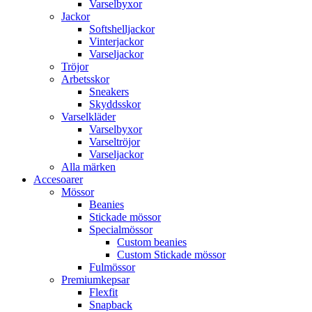
Varselbyxor
Jackor
Softshelljackor
Vinterjackor
Varseljackor
Tröjor
Arbetsskor
Sneakers
Skyddsskor
Varselkläder
Varselbyxor
Varseltröjor
Varseljackor
Alla märken
Accesoarer
Mössor
Beanies
Stickade mössor
Specialmössor
Custom beanies
Custom Stickade mössor
Fulmössor
Premiumkepsar
Flexfit
Snapback