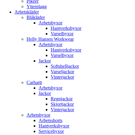
Pikéer
Ytterplagg
Arbetskläder
Blåkläder
Arbetsbyxor
Hantverksbyxor
Varselbyxor
Helly Hansen Workwear
Arbetsbyxor
Hantverksbyxor
Varselbyxor
Jackor
Softshelljackor
Varseljackor
Vinterjackor
Carhartt
Arbetsbyxor
Jackor
Regnjackor
Skjortjackor
Vinterjackor
Arbetsbyxor
Arbetsshorts
Hantverksbyxor
Servicebyxor