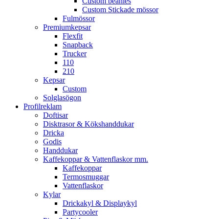
Custom beanies
Custom Stickade mössor
Fulmössor
Premiumkepsar
Flexfit
Snapback
Trucker
110
210
Kepsar
Custom
Solglasögon
Profilreklam
Doftisar
Disktrasor & Kökshanddukar
Dricka
Godis
Handdukar
Kaffekoppar & Vattenflaskor mm.
Kaffekoppar
Termosmuggar
Vattenflaskor
Kylar
Drickakyl & Displaykyl
Partycooler