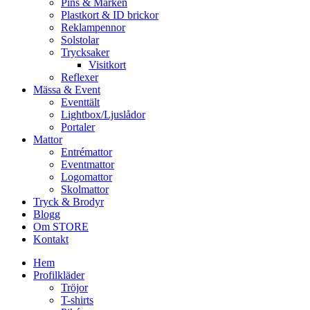
Pins & Märken
Plastkort & ID brickor
Reklampennor
Solstolar
Trycksaker
Visitkort
Reflexer
Mässa & Event
Eventtält
Lightbox/Ljuslådor
Portaler
Mattor
Entrémattor
Eventmattor
Logomattor
Skolmattor
Tryck & Brodyr
Blogg
Om STORE
Kontakt
Hem
Profilkläder
Tröjor
T-shirts