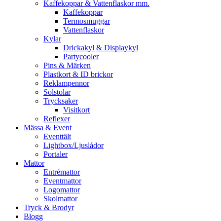
Kaffekoppar & Vattenflaskor mm.
Kaffekoppar
Termosmuggar
Vattenflaskor
Kylar
Drickakyl & Displaykyl
Partycooler
Pins & Märken
Plastkort & ID brickor
Reklampennor
Solstolar
Trycksaker
Visitkort
Reflexer
Mässa & Event
Eventtält
Lightbox/Ljuslådor
Portaler
Mattor
Entrémattor
Eventmattor
Logomattor
Skolmattor
Tryck & Brodyr
Blogg