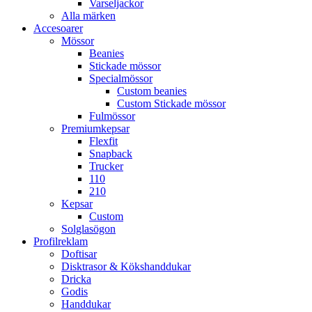
Varseljackor
Alla märken
Accesoarer
Mössor
Beanies
Stickade mössor
Specialmössor
Custom beanies
Custom Stickade mössor
Fulmössor
Premiumkepsar
Flexfit
Snapback
Trucker
110
210
Kepsar
Custom
Solglasögon
Profilreklam
Doftisar
Disktrasor & Kökshanddukar
Dricka
Godis
Handdukar