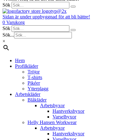
Sök
Sidan är under uppbyggnad för att bli bättre!
0
Varukorg
Sök
Sök...
×
Hem
Profilkläder
Tröjor
T-shirts
Pikéer
Ytterplagg
Arbetskläder
Blåkläder
Arbetsbyxor
Hantverksbyxor
Varselbyxor
Helly Hansen Workwear
Arbetsbyxor
Hantverksbyxor
Varselbyxor