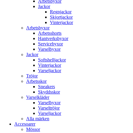
Arbetsbyxor
Jackor
Regnjackor
Skjortjackor
Vinterjackor
Arbetsbyxor
Arbetsshorts
Hantverksbyxor
Servicebyxor
Varselbyxor
Jackor
Softshelljackor
Vinterjackor
Varseljackor
Tröjor
Arbetsskor
Sneakers
Skyddsskor
Varselkläder
Varselbyxor
Varseltröjor
Varseljackor
Alla märken
Accesoarer
Mössor