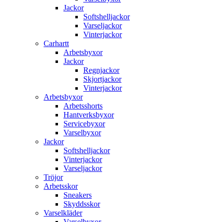
Jackor
Softshelljackor
Varseljackor
Vinterjackor
Carhartt
Arbetsbyxor
Jackor
Regnjackor
Skjortjackor
Vinterjackor
Arbetsbyxor
Arbetsshorts
Hantverksbyxor
Servicebyxor
Varselbyxor
Jackor
Softshelljackor
Vinterjackor
Varseljackor
Tröjor
Arbetsskor
Sneakers
Skyddsskor
Varselkläder
Varselbyxor