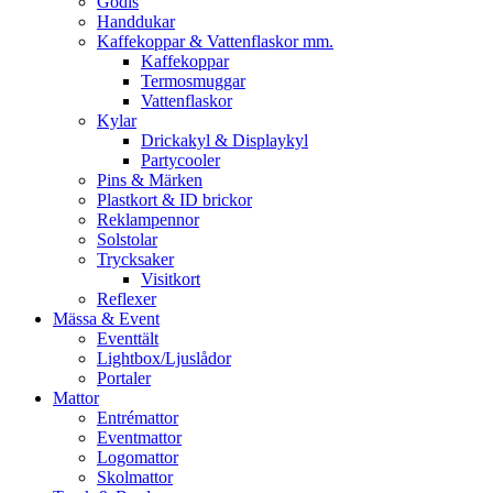
Godis
Handdukar
Kaffekoppar & Vattenflaskor mm.
Kaffekoppar
Termosmuggar
Vattenflaskor
Kylar
Drickakyl & Displaykyl
Partycooler
Pins & Märken
Plastkort & ID brickor
Reklampennor
Solstolar
Trycksaker
Visitkort
Reflexer
Mässa & Event
Eventtält
Lightbox/Ljuslådor
Portaler
Mattor
Entrémattor
Eventmattor
Logomattor
Skolmattor