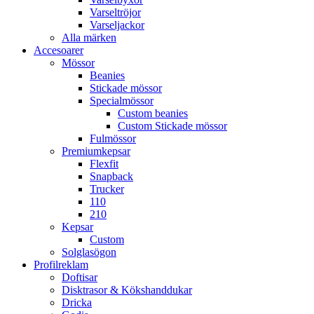
Varseltröjor
Varseljackor
Alla märken
Accesoarer
Mössor
Beanies
Stickade mössor
Specialmössor
Custom beanies
Custom Stickade mössor
Fulmössor
Premiumkepsar
Flexfit
Snapback
Trucker
110
210
Kepsar
Custom
Solglasögon
Profilreklam
Doftisar
Disktrasor & Kökshanddukar
Dricka