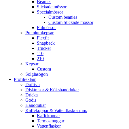
Beanies
Stickade mössor
Specialmössor
Custom beanies
Custom Stickade mössor
Fulmössor
Premiumkepsar
Flexfit
Snapback
Trucker
110
210
Kepsar
Custom
Solglasögon
Profilreklam
Doftisar
Disktrasor & Kökshanddukar
Dricka
Godis
Handdukar
Kaffekoppar & Vattenflaskor mm.
Kaffekoppar
Termosmuggar
Vattenflaskor