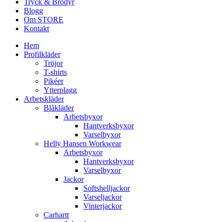
Tryck & Brodyr
Blogg
Om STORE
Kontakt
Hem
Profilkläder
Tröjor
T-shirts
Pikéer
Ytterplagg
Arbetskläder
Blåkläder
Arbetsbyxor
Hantverksbyxor
Varselbyxor
Helly Hansen Workwear
Arbetsbyxor
Hantverksbyxor
Varselbyxor
Jackor
Softshelljackor
Varseljackor
Vinterjackor
Carhartt