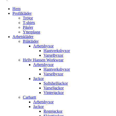
Hem
Profilkläder
Tröjor
T-shirts
Pikéer
Ytterplagg
Arbetskläder
Blåkläder
Arbetsbyxor
Hantverksbyxor
Varselbyxor
Helly Hansen Workwear
Arbetsbyxor
Hantverksbyxor
Varselbyxor
Jackor
Softshelljackor
Varseljackor
Vinterjackor
Carhartt
Arbetsbyxor
Jackor
Regnjackor
Skjortjackor