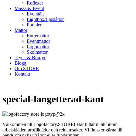
Reflexer
Mässa & Event
Eventtält
Lightbox/Ljuslådor
Portaler
Mattor
Entrémattor
Eventmattor
Logomattor
Skolmattor
Tryck & Brodyr
Blogg
Om STORE
Kontakt
special-langetterad-kant
Välkommen till Logofactory.STORE! Här hittar ni allt inom
arbetskläder, profilkläder och reklamsaker. Vi finns er gärna till
hands om ni har frågor eller funderingar.