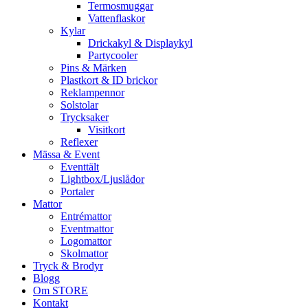
Termosmuggar
Vattenflaskor
Kylar
Drickakyl & Displaykyl
Partycooler
Pins & Märken
Plastkort & ID brickor
Reklampennor
Solstolar
Trycksaker
Visitkort
Reflexer
Mässa & Event
Eventtält
Lightbox/Ljuslådor
Portaler
Mattor
Entrémattor
Eventmattor
Logomattor
Skolmattor
Tryck & Brodyr
Blogg
Om STORE
Kontakt