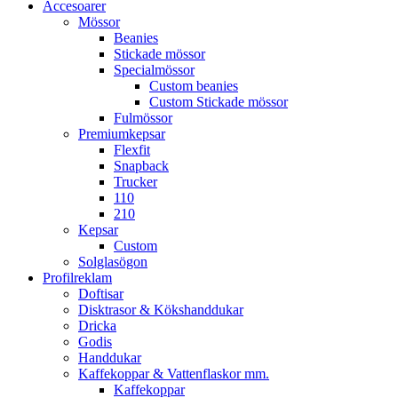
Accesoarer
Mössor
Beanies
Stickade mössor
Specialmössor
Custom beanies
Custom Stickade mössor
Fulmössor
Premiumkepsar
Flexfit
Snapback
Trucker
110
210
Kepsar
Custom
Solglasögon
Profilreklam
Doftisar
Disktrasor & Kökshanddukar
Dricka
Godis
Handdukar
Kaffekoppar & Vattenflaskor mm.
Kaffekoppar