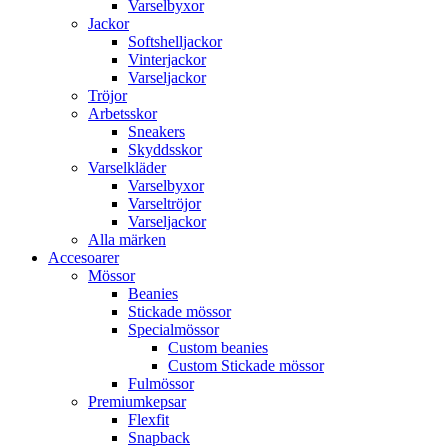
Varselbyxor
Jackor
Softshelljackor
Vinterjackor
Varseljackor
Tröjor
Arbetsskor
Sneakers
Skyddsskor
Varselkläder
Varselbyxor
Varseltröjor
Varseljackor
Alla märken
Accesoarer
Mössor
Beanies
Stickade mössor
Specialmössor
Custom beanies
Custom Stickade mössor
Fulmössor
Premiumkepsar
Flexfit
Snapback