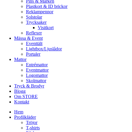
Pins & Märken
Plastkort & ID brickor
Reklampennor
Solstolar
Trycksaker
Visitkort
Reflexer
Mässa & Event
Eventtält
Lightbox/Ljuslådor
Portaler
Mattor
Entrémattor
Eventmattor
Logomattor
Skolmattor
Tryck & Brodyr
Blogg
Om STORE
Kontakt
Hem
Profilkläder
Tröjor
T-shirts