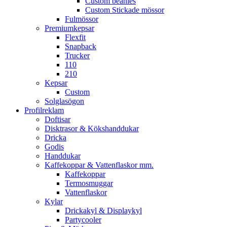
Custom beanies
Custom Stickade mössor
Fulmössor
Premiumkepsar
Flexfit
Snapback
Trucker
110
210
Kepsar
Custom
Solglasögon
Profilreklam
Doftisar
Disktrasor & Kökshanddukar
Dricka
Godis
Handdukar
Kaffekoppar & Vattenflaskor mm.
Kaffekoppar
Termosmuggar
Vattenflaskor
Kylar
Drickakyl & Displaykyl
Partycooler