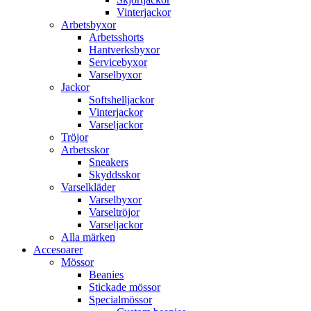
Vinterjackor
Arbetsbyxor
Arbetsshorts
Hantverksbyxor
Servicebyxor
Varselbyxor
Jackor
Softshelljackor
Vinterjackor
Varseljackor
Tröjor
Arbetsskor
Sneakers
Skyddsskor
Varselkläder
Varselbyxor
Varseltröjor
Varseljackor
Alla märken
Accesoarer
Mössor
Beanies
Stickade mössor
Specialmössor