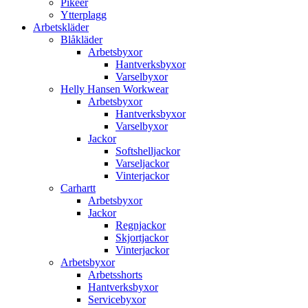
Pikéer
Ytterplagg
Arbetskläder
Blåkläder
Arbetsbyxor
Hantverksbyxor
Varselbyxor
Helly Hansen Workwear
Arbetsbyxor
Hantverksbyxor
Varselbyxor
Jackor
Softshelljackor
Varseljackor
Vinterjackor
Carhartt
Arbetsbyxor
Jackor
Regnjackor
Skjortjackor
Vinterjackor
Arbetsbyxor
Arbetsshorts
Hantverksbyxor
Servicebyxor