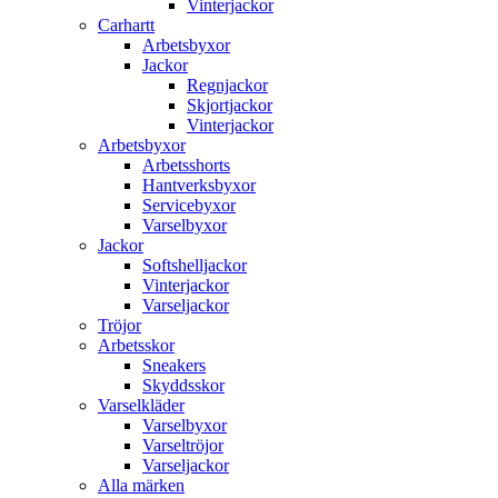
Vinterjackor
Carhartt
Arbetsbyxor
Jackor
Regnjackor
Skjortjackor
Vinterjackor
Arbetsbyxor
Arbetsshorts
Hantverksbyxor
Servicebyxor
Varselbyxor
Jackor
Softshelljackor
Vinterjackor
Varseljackor
Tröjor
Arbetsskor
Sneakers
Skyddsskor
Varselkläder
Varselbyxor
Varseltröjor
Varseljackor
Alla märken