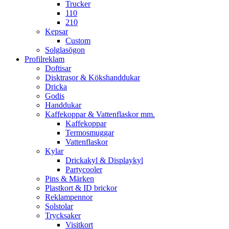
Trucker
110
210
Kepsar
Custom
Solglasögon
Profilreklam
Doftisar
Disktrasor & Kökshanddukar
Dricka
Godis
Handdukar
Kaffekoppar & Vattenflaskor mm.
Kaffekoppar
Termosmuggar
Vattenflaskor
Kylar
Drickakyl & Displaykyl
Partycooler
Pins & Märken
Plastkort & ID brickor
Reklampennor
Solstolar
Trycksaker
Visitkort