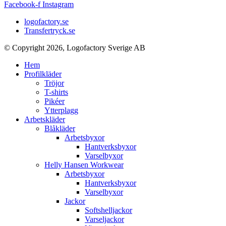
Facebook-f
Instagram
logofactory.se
Transfertryck.se
© Copyright 2026, Logofactory Sverige AB
Hem
Profilkläder
Tröjor
T-shirts
Pikéer
Ytterplagg
Arbetskläder
Blåkläder
Arbetsbyxor
Hantverksbyxor
Varselbyxor
Helly Hansen Workwear
Arbetsbyxor
Hantverksbyxor
Varselbyxor
Jackor
Softshelljackor
Varseljackor