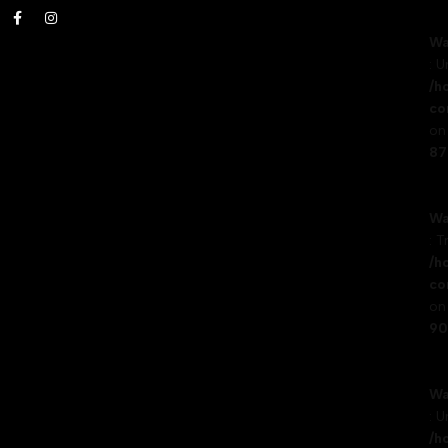
Wa
: 
/h
co
on 
87
Wa
: T
/h
co
on 
90
Wa
: 
/h