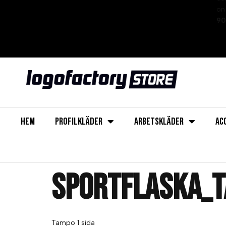
on 
90
HEM
PROFILKLÄDER
ARBETSKLÄDER
AC
Sportflaska_
Tampo 1 sida