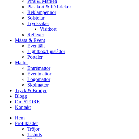
Pins & Märken
Plastkort & ID brickor
Reklampennor
Solstolar
Trycksaker
Visitkort
Reflexer
Mässa & Event
Eventtält
Lightbox/Ljuslådor
Portaler
Mattor
Entrémattor
Eventmattor
Logomattor
Skolmattor
Tryck & Brodyr
Blogg
Om STORE
Kontakt
Hem
Profilkläder
Tröjor
T-shirts