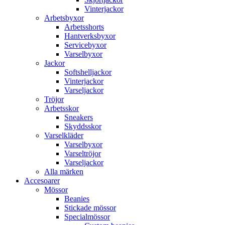
Vinterjackor
Arbetsbyxor
Arbetsshorts
Hantverksbyxor
Servicebyxor
Varselbyxor
Jackor
Softshelljackor
Vinterjackor
Varseljackor
Tröjor
Arbetsskor
Sneakers
Skyddsskor
Varselkläder
Varselbyxor
Varseltröjor
Varseljackor
Alla märken
Accesoarer
Mössor
Beanies
Stickade mössor
Specialmössor