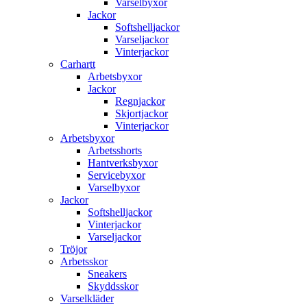
Varselbyxor
Jackor
Softshelljackor
Varseljackor
Vinterjackor
Carhartt
Arbetsbyxor
Jackor
Regnjackor
Skjortjackor
Vinterjackor
Arbetsbyxor
Arbetsshorts
Hantverksbyxor
Servicebyxor
Varselbyxor
Jackor
Softshelljackor
Vinterjackor
Varseljackor
Tröjor
Arbetsskor
Sneakers
Skyddsskor
Varselkläder