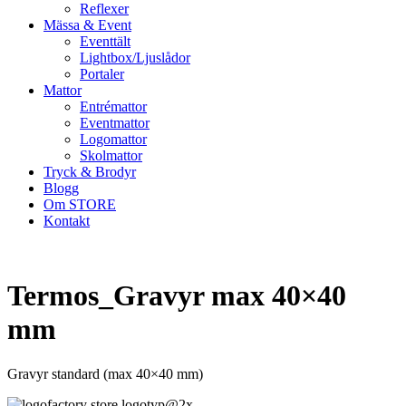
Reflexer
Mässa & Event
Eventtält
Lightbox/Ljuslådor
Portaler
Mattor
Entrémattor
Eventmattor
Logomattor
Skolmattor
Tryck & Brodyr
Blogg
Om STORE
Kontakt
Termos_Gravyr max 40×40
mm
Gravyr standard (max 40×40 mm)