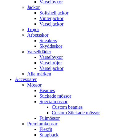
Varselbyxor
Jackor
Softshelljackor
Vinterjackor
Varseljackor
Tröjor
Arbetsskor
Sneakers
Skyddsskor
Varselkläder
Varselbyxor
Varseltröjor
Varseljackor
Alla märken
Accesoarer
Mössor
Beanies
Stickade mössor
Specialmössor
Custom beanies
Custom Stickade mössor
Fulmössor
Premiumkepsar
Flexfit
Snapback