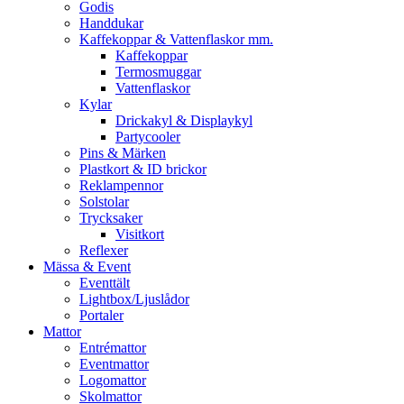
Godis
Handdukar
Kaffekoppar & Vattenflaskor mm.
Kaffekoppar
Termosmuggar
Vattenflaskor
Kylar
Drickakyl & Displaykyl
Partycooler
Pins & Märken
Plastkort & ID brickor
Reklampennor
Solstolar
Trycksaker
Visitkort
Reflexer
Mässa & Event
Eventtält
Lightbox/Ljuslådor
Portaler
Mattor
Entrémattor
Eventmattor
Logomattor
Skolmattor