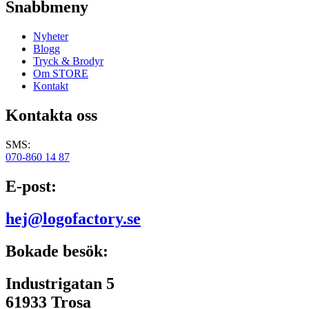
Snabbmeny
Nyheter
Blogg
Tryck & Brodyr
Om STORE
Kontakt
Kontakta oss
SMS:
070-860 14 87
E-post:
hej@logofactory.se
Bokade besök:
Industrigatan 5
61933 Trosa