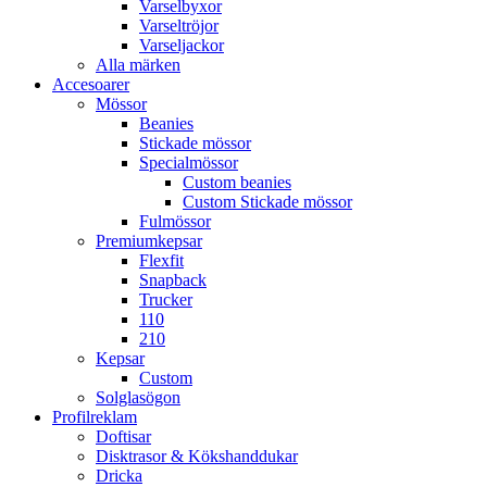
Varselbyxor
Varseltröjor
Varseljackor
Alla märken
Accesoarer
Mössor
Beanies
Stickade mössor
Specialmössor
Custom beanies
Custom Stickade mössor
Fulmössor
Premiumkepsar
Flexfit
Snapback
Trucker
110
210
Kepsar
Custom
Solglasögon
Profilreklam
Doftisar
Disktrasor & Kökshanddukar
Dricka