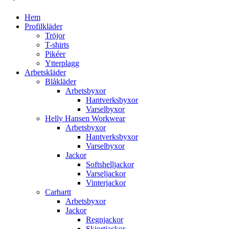
Hem
Profilkläder
Tröjor
T-shirts
Pikéer
Ytterplagg
Arbetskläder
Blåkläder
Arbetsbyxor
Hantverksbyxor
Varselbyxor
Helly Hansen Workwear
Arbetsbyxor
Hantverksbyxor
Varselbyxor
Jackor
Softshelljackor
Varseljackor
Vinterjackor
Carhartt
Arbetsbyxor
Jackor
Regnjackor
Skjortjackor