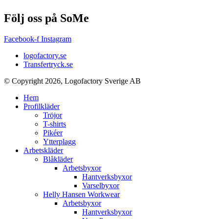
Följ oss på SoMe
Facebook-f
Instagram
logofactory.se
Transfertryck.se
© Copyright 2026, Logofactory Sverige AB
Hem
Profilkläder
Tröjor
T-shirts
Pikéer
Ytterplagg
Arbetskläder
Blåkläder
Arbetsbyxor
Hantverksbyxor
Varselbyxor
Helly Hansen Workwear
Arbetsbyxor
Hantverksbyxor