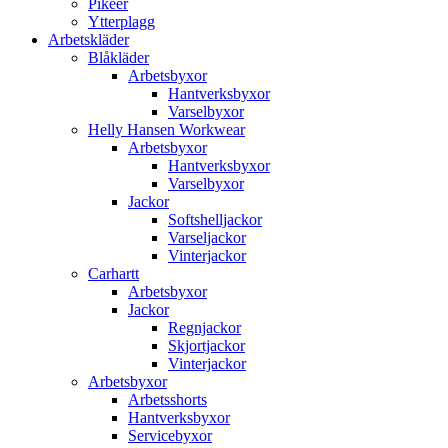
Pikéer
Ytterplagg
Arbetskläder
Blåkläder
Arbetsbyxor
Hantverksbyxor
Varselbyxor
Helly Hansen Workwear
Arbetsbyxor
Hantverksbyxor
Varselbyxor
Jackor
Softshelljackor
Varseljackor
Vinterjackor
Carhartt
Arbetsbyxor
Jackor
Regnjackor
Skjortjackor
Vinterjackor
Arbetsbyxor
Arbetsshorts
Hantverksbyxor
Servicebyxor