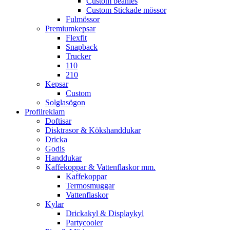
Custom beanies
Custom Stickade mössor
Fulmössor
Premiumkepsar
Flexfit
Snapback
Trucker
110
210
Kepsar
Custom
Solglasögon
Profilreklam
Doftisar
Disktrasor & Kökshanddukar
Dricka
Godis
Handdukar
Kaffekoppar & Vattenflaskor mm.
Kaffekoppar
Termosmuggar
Vattenflaskor
Kylar
Drickakyl & Displaykyl
Partycooler