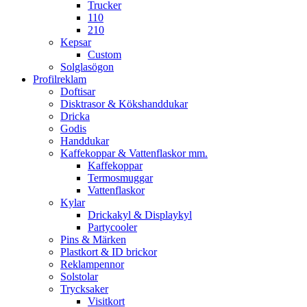
Trucker
110
210
Kepsar
Custom
Solglasögon
Profilreklam
Doftisar
Disktrasor & Kökshanddukar
Dricka
Godis
Handdukar
Kaffekoppar & Vattenflaskor mm.
Kaffekoppar
Termosmuggar
Vattenflaskor
Kylar
Drickakyl & Displaykyl
Partycooler
Pins & Märken
Plastkort & ID brickor
Reklampennor
Solstolar
Trycksaker
Visitkort