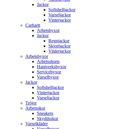
Jackor
Softshelljackor
Varseljackor
Vinterjackor
Carhartt
Arbetsbyxor
Jackor
Regnjackor
Skjortjackor
Vinterjackor
Arbetsbyxor
Arbetsshorts
Hantverksbyxor
Servicebyxor
Varselbyxor
Jackor
Softshelljackor
Vinterjackor
Varseljackor
Tröjor
Arbetsskor
Sneakers
Skyddsskor
Varselkläder
Varselbyxor