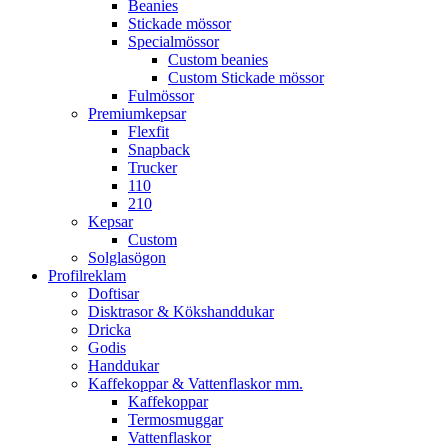
Beanies
Stickade mössor
Specialmössor
Custom beanies
Custom Stickade mössor
Fulmössor
Premiumkepsar
Flexfit
Snapback
Trucker
110
210
Kepsar
Custom
Solglasögon
Profilreklam
Doftisar
Disktrasor & Kökshanddukar
Dricka
Godis
Handdukar
Kaffekoppar & Vattenflaskor mm.
Kaffekoppar
Termosmuggar
Vattenflaskor