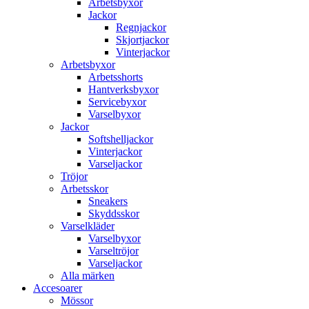
Arbetsbyxor
Jackor
Regnjackor
Skjortjackor
Vinterjackor
Arbetsbyxor
Arbetsshorts
Hantverksbyxor
Servicebyxor
Varselbyxor
Jackor
Softshelljackor
Vinterjackor
Varseljackor
Tröjor
Arbetsskor
Sneakers
Skyddsskor
Varselkläder
Varselbyxor
Varseltröjor
Varseljackor
Alla märken
Accesoarer
Mössor