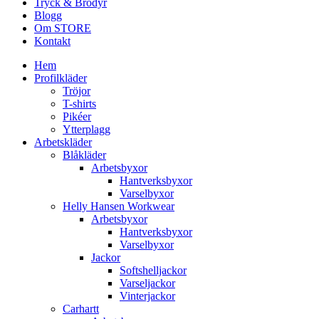
Tryck & Brodyr
Blogg
Om STORE
Kontakt
Hem
Profilkläder
Tröjor
T-shirts
Pikéer
Ytterplagg
Arbetskläder
Blåkläder
Arbetsbyxor
Hantverksbyxor
Varselbyxor
Helly Hansen Workwear
Arbetsbyxor
Hantverksbyxor
Varselbyxor
Jackor
Softshelljackor
Varseljackor
Vinterjackor
Carhartt