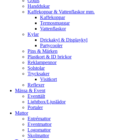
Godis
Handdukar
Kaffekoppar & Vattenflaskor mm.
Kaffekoppar
Termosmuggar
Vattenflaskor
Kylar
Drickakyl & Displaykyl
Partycooler
Pins & Märken
Plastkort & ID brickor
Reklampennor
Solstolar
Trycksaker
Visitkort
Reflexer
Mässa & Event
Eventtält
Lightbox/Ljuslådor
Portaler
Mattor
Entrémattor
Eventmattor
Logomattor
Skolmattor