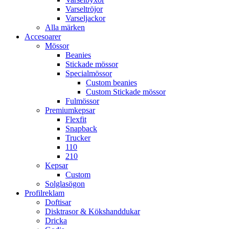
Varseltröjor
Varseljackor
Alla märken
Accesoarer
Mössor
Beanies
Stickade mössor
Specialmössor
Custom beanies
Custom Stickade mössor
Fulmössor
Premiumkepsar
Flexfit
Snapback
Trucker
110
210
Kepsar
Custom
Solglasögon
Profilreklam
Doftisar
Disktrasor & Kökshanddukar
Dricka