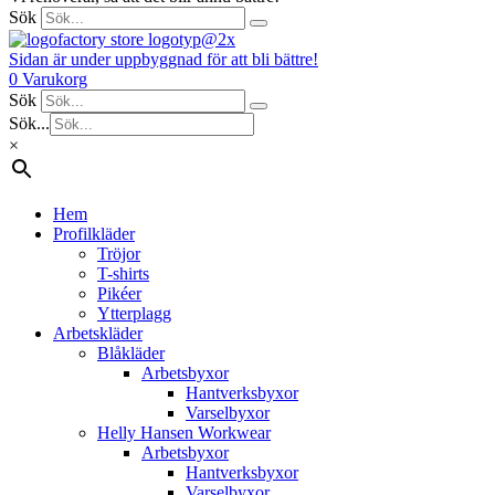
Sök
Sidan är under uppbyggnad för att bli bättre!
0
Varukorg
Sök
Sök...
×
Hem
Profilkläder
Tröjor
T-shirts
Pikéer
Ytterplagg
Arbetskläder
Blåkläder
Arbetsbyxor
Hantverksbyxor
Varselbyxor
Helly Hansen Workwear
Arbetsbyxor
Hantverksbyxor
Varselbyxor