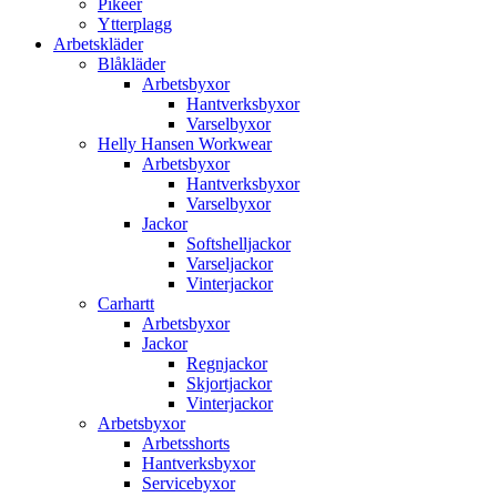
Pikéer
Ytterplagg
Arbetskläder
Blåkläder
Arbetsbyxor
Hantverksbyxor
Varselbyxor
Helly Hansen Workwear
Arbetsbyxor
Hantverksbyxor
Varselbyxor
Jackor
Softshelljackor
Varseljackor
Vinterjackor
Carhartt
Arbetsbyxor
Jackor
Regnjackor
Skjortjackor
Vinterjackor
Arbetsbyxor
Arbetsshorts
Hantverksbyxor
Servicebyxor