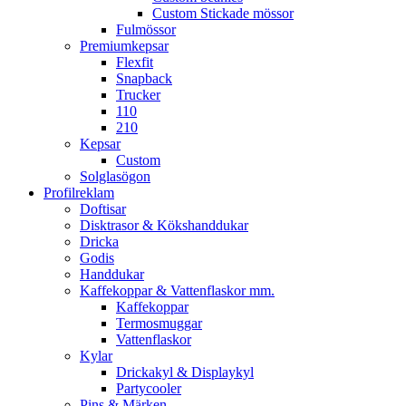
Custom Stickade mössor
Fulmössor
Premiumkepsar
Flexfit
Snapback
Trucker
110
210
Kepsar
Custom
Solglasögon
Profilreklam
Doftisar
Disktrasor & Kökshanddukar
Dricka
Godis
Handdukar
Kaffekoppar & Vattenflaskor mm.
Kaffekoppar
Termosmuggar
Vattenflaskor
Kylar
Drickakyl & Displaykyl
Partycooler
Pins & Märken