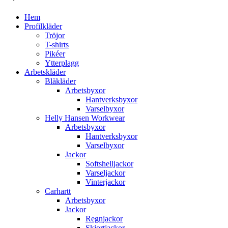
Hem
Profilkläder
Tröjor
T-shirts
Pikéer
Ytterplagg
Arbetskläder
Blåkläder
Arbetsbyxor
Hantverksbyxor
Varselbyxor
Helly Hansen Workwear
Arbetsbyxor
Hantverksbyxor
Varselbyxor
Jackor
Softshelljackor
Varseljackor
Vinterjackor
Carhartt
Arbetsbyxor
Jackor
Regnjackor
Skjortjackor