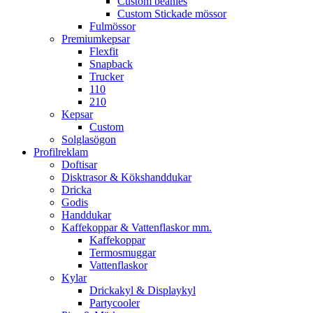
Custom beanies
Custom Stickade mössor
Fulmössor
Premiumkepsar
Flexfit
Snapback
Trucker
110
210
Kepsar
Custom
Solglasögon
Profilreklam
Doftisar
Disktrasor & Kökshanddukar
Dricka
Godis
Handdukar
Kaffekoppar & Vattenflaskor mm.
Kaffekoppar
Termosmuggar
Vattenflaskor
Kylar
Drickakyl & Displaykyl
Partycooler