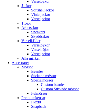
Varselbyxor
Jackor
Softshelljackor
Vinterjackor
Varseljackor
Tröjor
Arbetsskor
Sneakers
Skyddsskor
Varselkläder
Varselbyxor
Varseltröjor
Varseljackor
Alla märken
Accesoarer
Mössor
Beanies
Stickade mössor
Specialmössor
Custom beanies
Custom Stickade mössor
Fulmössor
Premiumkepsar
Flexfit
Snapback