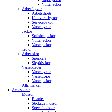
Vinterjackor
Arbetsbyxor
Arbetsshorts
Hantverksbyxor
Servicebyxor
Varselbyxor
Jackor
Softshelljackor
Vinterjackor
Varseljackor
Tröjor
Arbetsskor
Sneakers
Skyddsskor
Varselkläder
Varselbyxor
Varseltröjor
Varseljackor
Alla märken
Accesoarer
Mössor
Beanies
Stickade mössor
Specialmössor