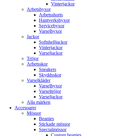
Vinterjackor
Arbetsbyxor
Arbetsshorts
Hantverksbyxor
Servicebyxor
Varselbyxor
Jackor
Softshelljackor
Vinterjackor
Varseljackor
Tröjor
Arbetsskor
Sneakers
Skyddsskor
Varselkläder
Varselbyxor
Varseltröjor
Varseljackor
Alla märken
Accesoarer
Mössor
Beanies
Stickade mössor
Specialmössor
Custom beanies