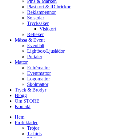
Pins & Märken
Plastkort & ID brickor
Reklampennor
Solstolar
Trycksaker
Visitkort
Reflexer
Mässa & Event
Eventtält
Lightbox/Ljuslådor
Portaler
Mattor
Entrémattor
Eventmattor
Logomattor
Skolmattor
Tryck & Brodyr
Blogg
Om STORE
Kontakt
Hem
Profilkläder
Tröjor
T-shirts