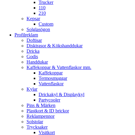
Trucker
110
210
Kepsar
Custom
Solglasögon
Profilreklam
Doftisar
Disktrasor & Kökshanddukar
Dricka
Godis
Handdukar
Kaffekoppar & Vattenflaskor mm.
Kaffekoppar
Termosmuggar
Vattenflaskor
Kylar
Drickakyl & Displaykyl
Partycooler
Pins & Märken
Plastkort & ID brickor
Reklampennor
Solstolar
Trycksaker
Visitkort