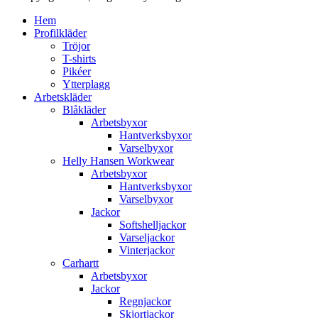
Hem
Profilkläder
Tröjor
T-shirts
Pikéer
Ytterplagg
Arbetskläder
Blåkläder
Arbetsbyxor
Hantverksbyxor
Varselbyxor
Helly Hansen Workwear
Arbetsbyxor
Hantverksbyxor
Varselbyxor
Jackor
Softshelljackor
Varseljackor
Vinterjackor
Carhartt
Arbetsbyxor
Jackor
Regnjackor
Skjortjackor