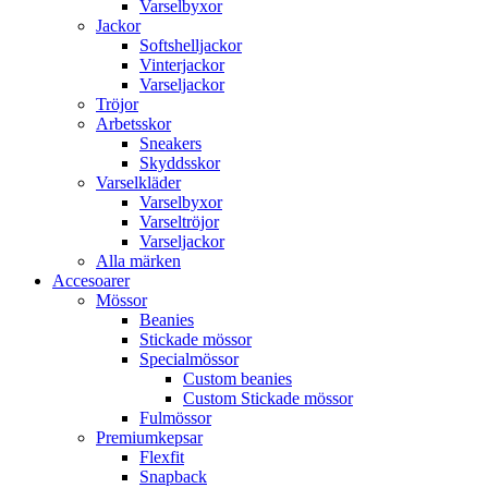
Varselbyxor
Jackor
Softshelljackor
Vinterjackor
Varseljackor
Tröjor
Arbetsskor
Sneakers
Skyddsskor
Varselkläder
Varselbyxor
Varseltröjor
Varseljackor
Alla märken
Accesoarer
Mössor
Beanies
Stickade mössor
Specialmössor
Custom beanies
Custom Stickade mössor
Fulmössor
Premiumkepsar
Flexfit
Snapback