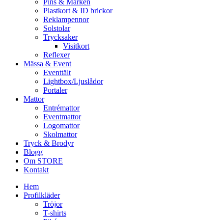
Pins & Märken
Plastkort & ID brickor
Reklampennor
Solstolar
Trycksaker
Visitkort
Reflexer
Mässa & Event
Eventtält
Lightbox/Ljuslådor
Portaler
Mattor
Entrémattor
Eventmattor
Logomattor
Skolmattor
Tryck & Brodyr
Blogg
Om STORE
Kontakt
Hem
Profilkläder
Tröjor
T-shirts