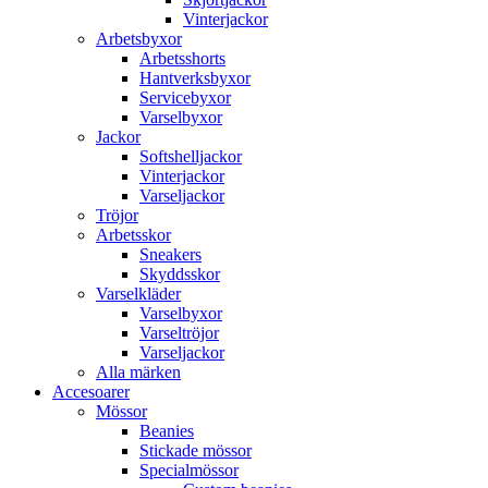
Vinterjackor
Arbetsbyxor
Arbetsshorts
Hantverksbyxor
Servicebyxor
Varselbyxor
Jackor
Softshelljackor
Vinterjackor
Varseljackor
Tröjor
Arbetsskor
Sneakers
Skyddsskor
Varselkläder
Varselbyxor
Varseltröjor
Varseljackor
Alla märken
Accesoarer
Mössor
Beanies
Stickade mössor
Specialmössor