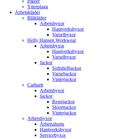
Pikéer
Ytterplagg
Arbetskläder
Blåkläder
Arbetsbyxor
Hantverksbyxor
Varselbyxor
Helly Hansen Workwear
Arbetsbyxor
Hantverksbyxor
Varselbyxor
Jackor
Softshelljackor
Varseljackor
Vinterjackor
Carhartt
Arbetsbyxor
Jackor
Regnjackor
Skjortjackor
Vinterjackor
Arbetsbyxor
Arbetsshorts
Hantverksbyxor
Servicebyxor