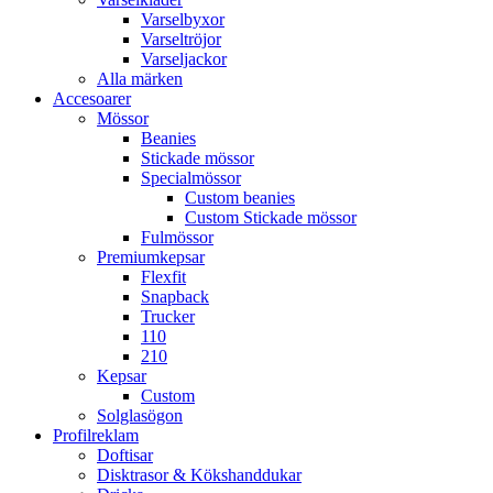
Varselbyxor
Varseltröjor
Varseljackor
Alla märken
Accesoarer
Mössor
Beanies
Stickade mössor
Specialmössor
Custom beanies
Custom Stickade mössor
Fulmössor
Premiumkepsar
Flexfit
Snapback
Trucker
110
210
Kepsar
Custom
Solglasögon
Profilreklam
Doftisar
Disktrasor & Kökshanddukar