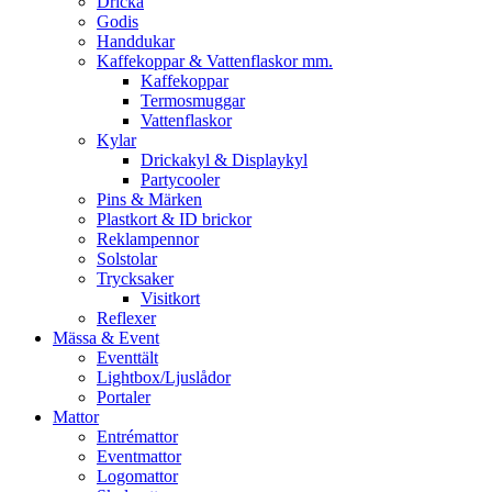
Dricka
Godis
Handdukar
Kaffekoppar & Vattenflaskor mm.
Kaffekoppar
Termosmuggar
Vattenflaskor
Kylar
Drickakyl & Displaykyl
Partycooler
Pins & Märken
Plastkort & ID brickor
Reklampennor
Solstolar
Trycksaker
Visitkort
Reflexer
Mässa & Event
Eventtält
Lightbox/Ljuslådor
Portaler
Mattor
Entrémattor
Eventmattor
Logomattor