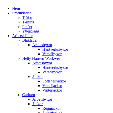
Hem
Profilkläder
Tröjor
T-shirts
Pikéer
Ytterplagg
Arbetskläder
Blåkläder
Arbetsbyxor
Hantverksbyxor
Varselbyxor
Helly Hansen Workwear
Arbetsbyxor
Hantverksbyxor
Varselbyxor
Jackor
Softshelljackor
Varseljackor
Vinterjackor
Carhartt
Arbetsbyxor
Jackor
Regnjackor
Skjortjackor