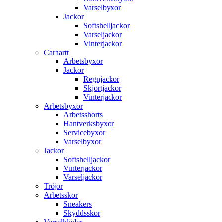
Varselbyxor
Jackor
Softshelljackor
Varseljackor
Vinterjackor
Carhartt
Arbetsbyxor
Jackor
Regnjackor
Skjortjackor
Vinterjackor
Arbetsbyxor
Arbetsshorts
Hantverksbyxor
Servicebyxor
Varselbyxor
Jackor
Softshelljackor
Vinterjackor
Varseljackor
Tröjor
Arbetsskor
Sneakers
Skyddsskor
Varselkläder