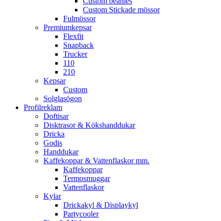
Custom beanies
Custom Stickade mössor
Fulmössor
Premiumkepsar
Flexfit
Snapback
Trucker
110
210
Kepsar
Custom
Solglasögon
Profilreklam
Doftisar
Disktrasor & Kökshanddukar
Dricka
Godis
Handdukar
Kaffekoppar & Vattenflaskor mm.
Kaffekoppar
Termosmuggar
Vattenflaskor
Kylar
Drickakyl & Displaykyl
Partycooler