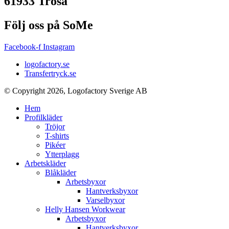
61933 Trosa
Följ oss på SoMe
Facebook-f
Instagram
logofactory.se
Transfertryck.se
© Copyright 2026, Logofactory Sverige AB
Hem
Profilkläder
Tröjor
T-shirts
Pikéer
Ytterplagg
Arbetskläder
Blåkläder
Arbetsbyxor
Hantverksbyxor
Varselbyxor
Helly Hansen Workwear
Arbetsbyxor
Hantverksbyxor