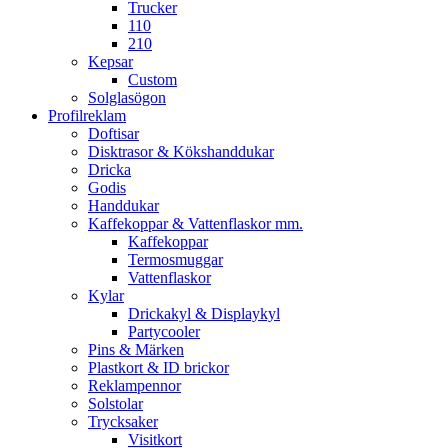
Trucker
110
210
Kepsar
Custom
Solglasögon
Profilreklam
Doftisar
Disktrasor & Kökshanddukar
Dricka
Godis
Handdukar
Kaffekoppar & Vattenflaskor mm.
Kaffekoppar
Termosmuggar
Vattenflaskor
Kylar
Drickakyl & Displaykyl
Partycooler
Pins & Märken
Plastkort & ID brickor
Reklampennor
Solstolar
Trycksaker
Visitkort