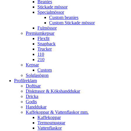
Beanies
Stickade mössor
Specialmössor
Custom beanies
Custom Stickade mössor
Fulmössor
Premiumkepsar
Flexfit
Snapback
Trucker
110
210
Kepsar
Custom
Solglasögon
Profilreklam
Doftisar
Disktrasor & Kökshanddukar
Dricka
Godis
Handdukar
Kaffekoppar & Vattenflaskor mm.
Kaffekoppar
Termosmuggar
Vattenflaskor