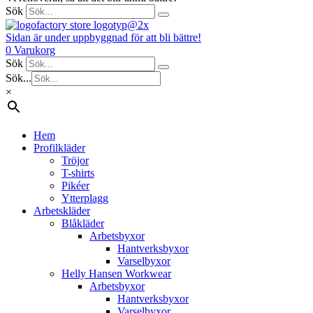
Sök
Sidan är under uppbyggnad för att bli bättre!
0
Varukorg
Sök
Sök...
×
Hem
Profilkläder
Tröjor
T-shirts
Pikéer
Ytterplagg
Arbetskläder
Blåkläder
Arbetsbyxor
Hantverksbyxor
Varselbyxor
Helly Hansen Workwear
Arbetsbyxor
Hantverksbyxor
Varselbyxor