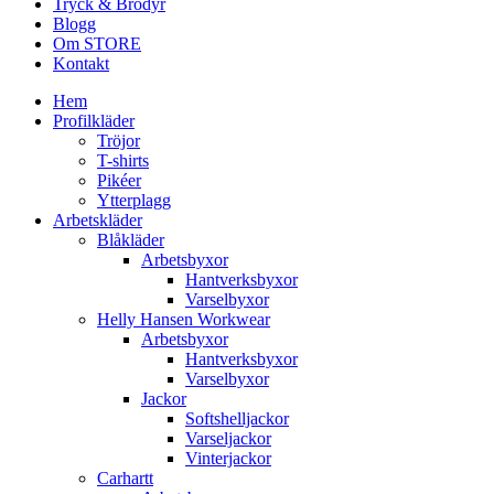
Tryck & Brodyr
Blogg
Om STORE
Kontakt
Hem
Profilkläder
Tröjor
T-shirts
Pikéer
Ytterplagg
Arbetskläder
Blåkläder
Arbetsbyxor
Hantverksbyxor
Varselbyxor
Helly Hansen Workwear
Arbetsbyxor
Hantverksbyxor
Varselbyxor
Jackor
Softshelljackor
Varseljackor
Vinterjackor
Carhartt