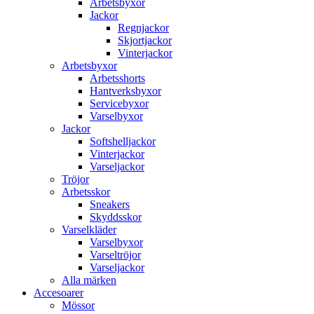
Arbetsbyxor
Jackor
Regnjackor
Skjortjackor
Vinterjackor
Arbetsbyxor
Arbetsshorts
Hantverksbyxor
Servicebyxor
Varselbyxor
Jackor
Softshelljackor
Vinterjackor
Varseljackor
Tröjor
Arbetsskor
Sneakers
Skyddsskor
Varselkläder
Varselbyxor
Varseltröjor
Varseljackor
Alla märken
Accesoarer
Mössor