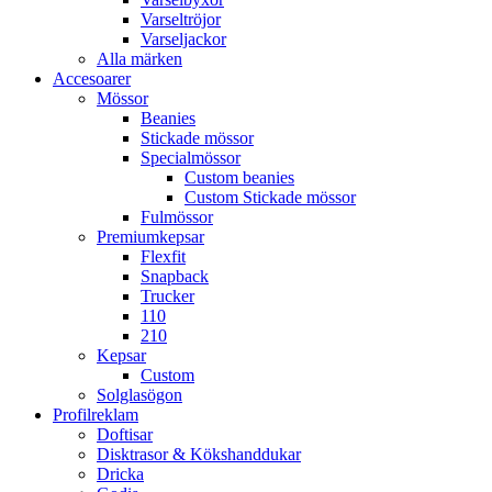
Varseltröjor
Varseljackor
Alla märken
Accesoarer
Mössor
Beanies
Stickade mössor
Specialmössor
Custom beanies
Custom Stickade mössor
Fulmössor
Premiumkepsar
Flexfit
Snapback
Trucker
110
210
Kepsar
Custom
Solglasögon
Profilreklam
Doftisar
Disktrasor & Kökshanddukar
Dricka