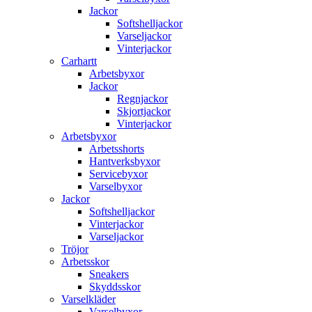
Jackor
Softshelljackor
Varseljackor
Vinterjackor
Carhartt
Arbetsbyxor
Jackor
Regnjackor
Skjortjackor
Vinterjackor
Arbetsbyxor
Arbetsshorts
Hantverksbyxor
Servicebyxor
Varselbyxor
Jackor
Softshelljackor
Vinterjackor
Varseljackor
Tröjor
Arbetsskor
Sneakers
Skyddsskor
Varselkläder
Varselbyxor