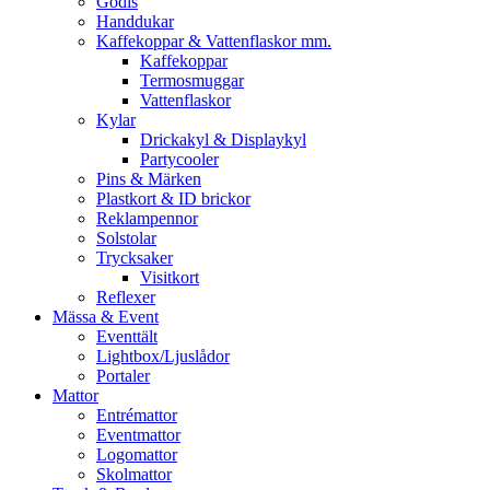
Godis
Handdukar
Kaffekoppar & Vattenflaskor mm.
Kaffekoppar
Termosmuggar
Vattenflaskor
Kylar
Drickakyl & Displaykyl
Partycooler
Pins & Märken
Plastkort & ID brickor
Reklampennor
Solstolar
Trycksaker
Visitkort
Reflexer
Mässa & Event
Eventtält
Lightbox/Ljuslådor
Portaler
Mattor
Entrémattor
Eventmattor
Logomattor
Skolmattor