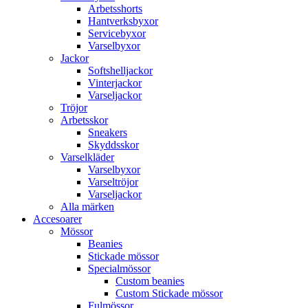
Arbetsshorts
Hantverksbyxor
Servicebyxor
Varselbyxor
Jackor
Softshelljackor
Vinterjackor
Varseljackor
Tröjor
Arbetsskor
Sneakers
Skyddsskor
Varselkläder
Varselbyxor
Varseltröjor
Varseljackor
Alla märken
Accesoarer
Mössor
Beanies
Stickade mössor
Specialmössor
Custom beanies
Custom Stickade mössor
Fulmössor