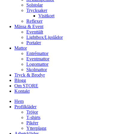
Solstolar
Trycksaker
Visitkort
Reflexer
Mässa & Event
Eventtält
Lightbox/Ljuslådor
Portaler
Mattor
Entrémattor
Eventmattor
Logomattor
Skolmattor
Tryck & Brodyr
Blogg
Om STORE
Kontakt
Hem
Profilkläder
Tröjor
T-shirts
Pikéer
Ytterplagg
Arbetskläder