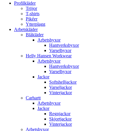
Profilkläder
Tröjor
T-shirts
Pikéer
Ytterplagg
Arbetskläder
Blåkläder
Arbetsbyxor
Hantverksbyxor
Varselbyxor
Helly Hansen Workwear
Arbetsbyxor
Hantverksbyxor
Varselbyxor
Jackor
Softshelljackor
Varseljackor
Vinterjackor
Carhartt
Arbetsbyxor
Jackor
Regnjackor
Skjortjackor
Vinterjackor
Arbetsbyxor