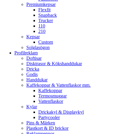
Premiumkepsar
Flexfit
Snapback
Trucker
110
210
Kepsar
Custom
Solglasögon
Profilreklam
Doftisar
Disktrasor & Kökshanddukar
Dricka
Godis
Handdukar
Kaffekoppar & Vattenflaskor mm.
Kaffekoppar
Termosmuggar
Vattenflaskor
Kylar
Drickakyl & Displaykyl
Partycooler
Pins & Märken
Plastkort & ID brickor
Reklampennor