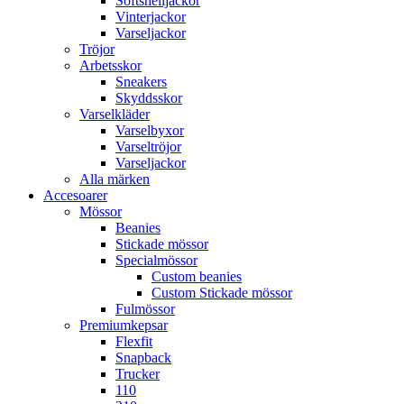
Softshelljackor
Vinterjackor
Varseljackor
Tröjor
Arbetsskor
Sneakers
Skyddsskor
Varselkläder
Varselbyxor
Varseltröjor
Varseljackor
Alla märken
Accesoarer
Mössor
Beanies
Stickade mössor
Specialmössor
Custom beanies
Custom Stickade mössor
Fulmössor
Premiumkepsar
Flexfit
Snapback
Trucker
110