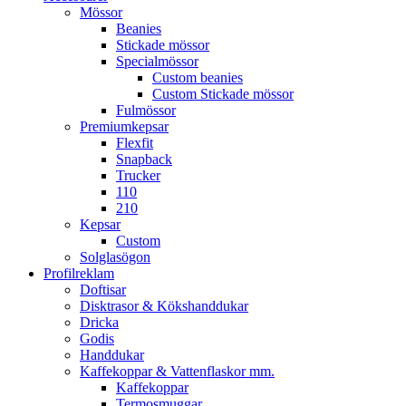
Mössor
Beanies
Stickade mössor
Specialmössor
Custom beanies
Custom Stickade mössor
Fulmössor
Premiumkepsar
Flexfit
Snapback
Trucker
110
210
Kepsar
Custom
Solglasögon
Profilreklam
Doftisar
Disktrasor & Kökshanddukar
Dricka
Godis
Handdukar
Kaffekoppar & Vattenflaskor mm.
Kaffekoppar
Termosmuggar