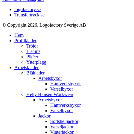
logofactory.se
Transfertryck.se
© Copyright 2026, Logofactory Sverige AB
Hem
Profilkläder
Tröjor
T-shirts
Pikéer
Ytterplagg
Arbetskläder
Blåkläder
Arbetsbyxor
Hantverksbyxor
Varselbyxor
Helly Hansen Workwear
Arbetsbyxor
Hantverksbyxor
Varselbyxor
Jackor
Softshelljackor
Varseljackor
Vinterjackor