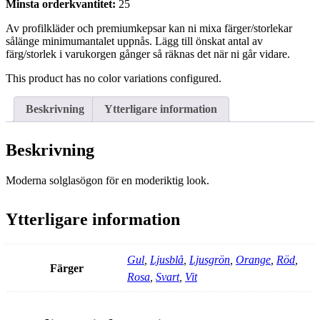
Minsta orderkvantitet:
25
Av profilkläder och premiumkepsar kan ni mixa färger/storlekar
sålänge minimumantalet uppnås. Lägg till önskat antal av
färg/storlek i varukorgen gånger så räknas det när ni går vidare.
This product has no color variations configured.
Beskrivning
Ytterligare information
Beskrivning
Moderna solglasögon för en moderiktig look.
Ytterligare information
Gul
,
Ljusblå
,
Ljusgrön
,
Orange
,
Röd
,
Färger
Rosa
,
Svart
,
Vit