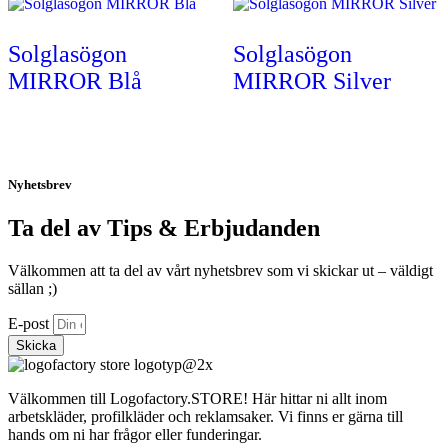
De
olika
Solglasögon
Solglasögon
alternativen
kan
MIRROR Blå
MIRROR Silver
väljas
på
produktsidan
Nyhetsbrev
Ta del av Tips & Erbjudanden
Välkommen att ta del av vårt nyhetsbrev som vi skickar ut – väldigt
sällan ;)
E-post
Skicka
Välkommen till Logofactory.STORE! Här hittar ni allt inom
arbetskläder, profilkläder och reklamsaker. Vi finns er gärna till
hands om ni har frågor eller funderingar.