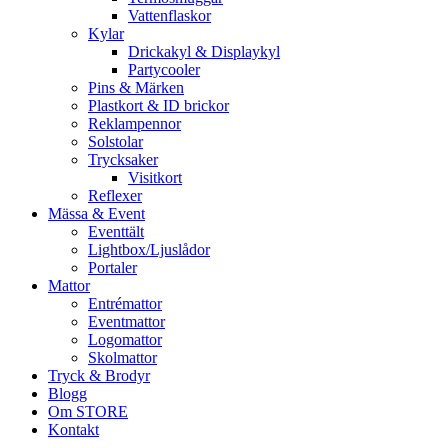
Vattenflaskor
Kylar
Drickakyl & Displaykyl
Partycooler
Pins & Märken
Plastkort & ID brickor
Reklampennor
Solstolar
Trycksaker
Visitkort
Reflexer
Mässa & Event
Eventtält
Lightbox/Ljuslådor
Portaler
Mattor
Entrémattor
Eventmattor
Logomattor
Skolmattor
Tryck & Brodyr
Blogg
Om STORE
Kontakt