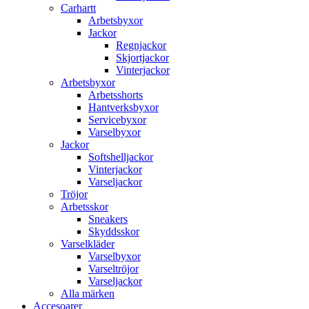
Carhartt
Arbetsbyxor
Jackor
Regnjackor
Skjortjackor
Vinterjackor
Arbetsbyxor
Arbetsshorts
Hantverksbyxor
Servicebyxor
Varselbyxor
Jackor
Softshelljackor
Vinterjackor
Varseljackor
Tröjor
Arbetsskor
Sneakers
Skyddsskor
Varselkläder
Varselbyxor
Varseltröjor
Varseljackor
Alla märken
Accesoarer