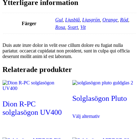
Ytterligare information
Gul
,
Ljusblå
,
Ljusgrön
,
Orange
,
Röd
,
Färger
Rosa
,
Svart
,
Vit
Duis aute irure dolor in velit esse cillum dolore eu fugiat nulla
pariatur. occaecat cupidatat non proident, sunt in culpa qui officia
deserunt mollit anim id est laborum.
Relaterade produkter
Solglasögon Pluto
Dion R-PC
Den
solglasögon UV400
Välj alternativ
här
produkten
har
flera
varianter.