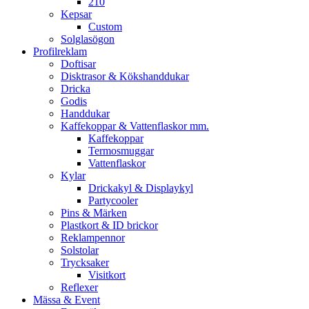
210
Kepsar
Custom
Solglasögon
Profilreklam
Doftisar
Disktrasor & Kökshanddukar
Dricka
Godis
Handdukar
Kaffekoppar & Vattenflaskor mm.
Kaffekoppar
Termosmuggar
Vattenflaskor
Kylar
Drickakyl & Displaykyl
Partycooler
Pins & Märken
Plastkort & ID brickor
Reklampennor
Solstolar
Trycksaker
Visitkort
Reflexer
Mässa & Event