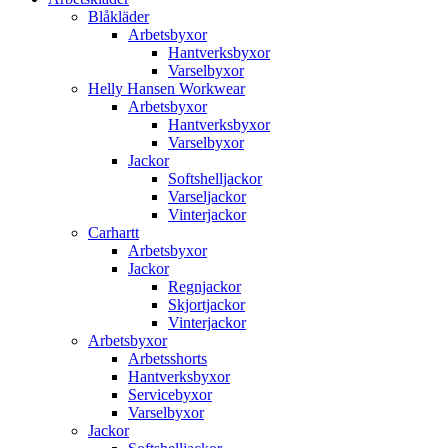
Blåkläder
Arbetsbyxor
Hantverksbyxor
Varselbyxor
Helly Hansen Workwear
Arbetsbyxor
Hantverksbyxor
Varselbyxor
Jackor
Softshelljackor
Varseljackor
Vinterjackor
Carhartt
Arbetsbyxor
Jackor
Regnjackor
Skjortjackor
Vinterjackor
Arbetsbyxor
Arbetsshorts
Hantverksbyxor
Servicebyxor
Varselbyxor
Jackor