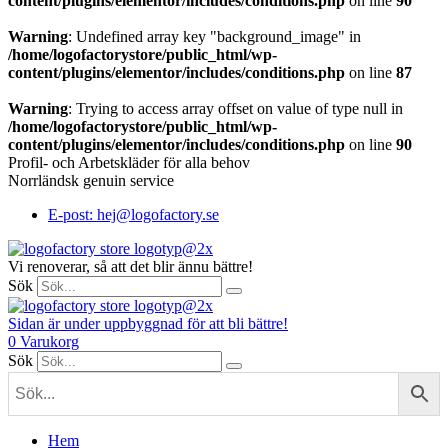
content/plugins/elementor/includes/conditions.php
on line
90
Warning
: Undefined array key "background_image" in
/home/logofactorystore/public_html/wp-
content/plugins/elementor/includes/conditions.php
on line
87
Warning
: Trying to access array offset on value of type null in
/home/logofactorystore/public_html/wp-
content/plugins/elementor/includes/conditions.php
on line
90
Profil- och Arbetskläder för alla behov
Norrländsk genuin service
E-post: hej@logofactory.se
Vi renoverar, så att det blir ännu bättre!
Sök
Sidan är under uppbyggnad för att bli bättre!
0
Varukorg
Sök
Hem