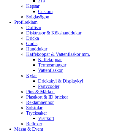
210
Kepsar
Custom
Solglasögon
Profilreklam
Doftisar
Disktrasor & Kökshanddukar
Dricka
Godis
Handdukar
Kaffekoppar & Vattenflaskor mm.
Kaffekoppar
Termosmuggar
Vattenflaskor
Kylar
Drickakyl & Displaykyl
Partycooler
Pins & Märken
Plastkort & ID brickor
Reklampennor
Solstolar
Trycksaker
Visitkort
Reflexer
Mässa & Event