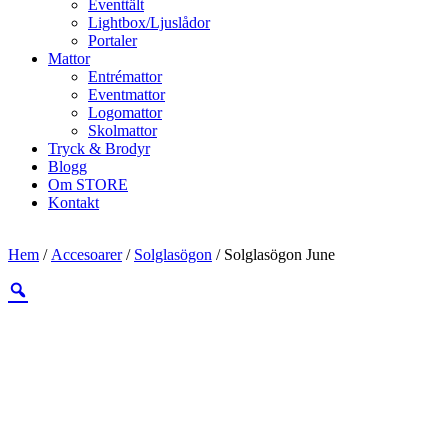
Eventtält
Lightbox/Ljuslådor
Portaler
Mattor
Entrémattor
Eventmattor
Logomattor
Skolmattor
Tryck & Brodyr
Blogg
Om STORE
Kontakt
Hem
/
Accesoarer
/
Solglasögon
/ Solglasögon June