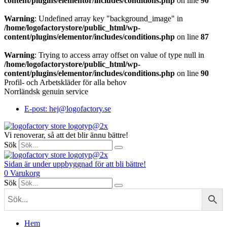
content/plugins/elementor/includes/conditions.php
on line
90
Warning
: Undefined array key "background_image" in
/home/logofactorystore/public_html/wp-
content/plugins/elementor/includes/conditions.php
on line
87
Warning
: Trying to access array offset on value of type null in
/home/logofactorystore/public_html/wp-
content/plugins/elementor/includes/conditions.php
on line
90
Profil- och Arbetskläder för alla behov
Norrländsk genuin service
E-post: hej@logofactory.se
Vi renoverar, så att det blir ännu bättre!
Sök
Sidan är under uppbyggnad för att bli bättre!
0
Varukorg
Sök
Hem