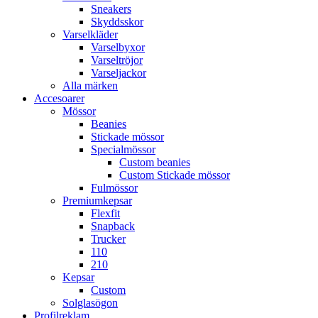
Sneakers
Skyddsskor
Varselkläder
Varselbyxor
Varseltröjor
Varseljackor
Alla märken
Accesoarer
Mössor
Beanies
Stickade mössor
Specialmössor
Custom beanies
Custom Stickade mössor
Fulmössor
Premiumkepsar
Flexfit
Snapback
Trucker
110
210
Kepsar
Custom
Solglasögon
Profilreklam