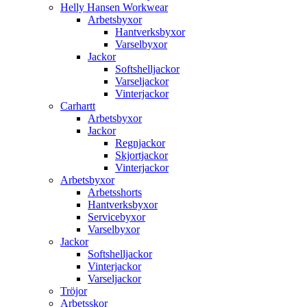
Helly Hansen Workwear
Arbetsbyxor
Hantverksbyxor
Varselbyxor
Jackor
Softshelljackor
Varseljackor
Vinterjackor
Carhartt
Arbetsbyxor
Jackor
Regnjackor
Skjortjackor
Vinterjackor
Arbetsbyxor
Arbetsshorts
Hantverksbyxor
Servicebyxor
Varselbyxor
Jackor
Softshelljackor
Vinterjackor
Varseljackor
Tröjor
Arbetsskor