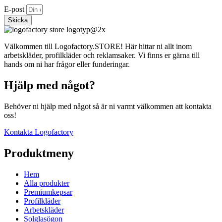
E-post
Skicka
Välkommen till Logofactory.STORE! Här hittar ni allt inom
arbetskläder, profilkläder och reklamsaker. Vi finns er gärna till
hands om ni har frågor eller funderingar.
Hjälp med något?
Behöver ni hjälp med något så är ni varmt välkommen att kontakta
oss!
Kontakta Logofactory
Produktmeny
Hem
Alla produkter
Premiumkepsar
Profilkläder
Arbetskläder
Solglasögon