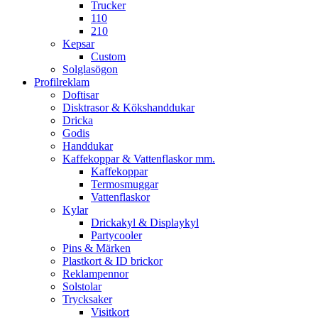
Trucker
110
210
Kepsar
Custom
Solglasögon
Profilreklam
Doftisar
Disktrasor & Kökshanddukar
Dricka
Godis
Handdukar
Kaffekoppar & Vattenflaskor mm.
Kaffekoppar
Termosmuggar
Vattenflaskor
Kylar
Drickakyl & Displaykyl
Partycooler
Pins & Märken
Plastkort & ID brickor
Reklampennor
Solstolar
Trycksaker
Visitkort