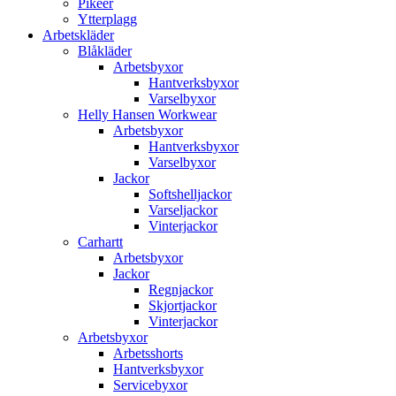
Pikéer
Ytterplagg
Arbetskläder
Blåkläder
Arbetsbyxor
Hantverksbyxor
Varselbyxor
Helly Hansen Workwear
Arbetsbyxor
Hantverksbyxor
Varselbyxor
Jackor
Softshelljackor
Varseljackor
Vinterjackor
Carhartt
Arbetsbyxor
Jackor
Regnjackor
Skjortjackor
Vinterjackor
Arbetsbyxor
Arbetsshorts
Hantverksbyxor
Servicebyxor