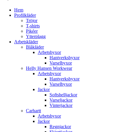
Hem
Profilkläder
Tröjor
T-shirts
Pikéer
Ytterplagg
Arbetskläder
Blåkläder
Arbetsbyxor
Hantverksbyxor
Varselbyxor
Helly Hansen Workwear
Arbetsbyxor
Hantverksbyxor
Varselbyxor
Jackor
Softshelljackor
Varseljackor
Vinterjackor
Carhartt
Arbetsbyxor
Jackor
Regnjackor
Skjortjackor