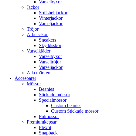
Varselbyxor
Jackor
Softshelljackor
Vinterjackor
Varseljackor
Tröjor
Arbetsskor
Sneakers
Skyddsskor
Varselkläder
Varselbyxor
Varseltröjor
Varseljackor
Alla märken
Accesoarer
Mössor
Beanies
Stickade mössor
Specialmössor
Custom beanies
Custom Stickade mössor
Fulmössor
Premiumkepsar
Flexfit
Snapback