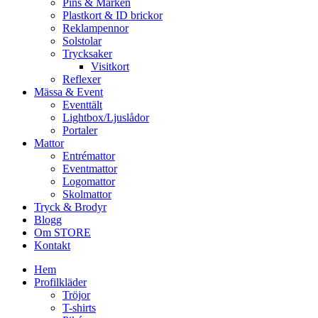
Pins & Märken
Plastkort & ID brickor
Reklampennor
Solstolar
Trycksaker
Visitkort
Reflexer
Mässa & Event
Eventtält
Lightbox/Ljuslådor
Portaler
Mattor
Entrémattor
Eventmattor
Logomattor
Skolmattor
Tryck & Brodyr
Blogg
Om STORE
Kontakt
Hem
Profilkläder
Tröjor
T-shirts