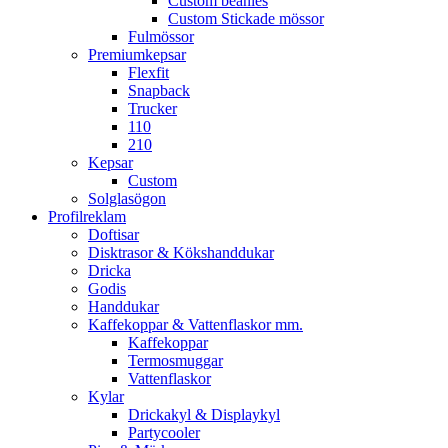
Custom beanies
Custom Stickade mössor
Fulmössor
Premiumkepsar
Flexfit
Snapback
Trucker
110
210
Kepsar
Custom
Solglasögon
Profilreklam
Doftisar
Disktrasor & Kökshanddukar
Dricka
Godis
Handdukar
Kaffekoppar & Vattenflaskor mm.
Kaffekoppar
Termosmuggar
Vattenflaskor
Kylar
Drickakyl & Displaykyl
Partycooler