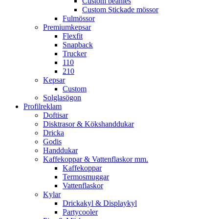
Custom beanies
Custom Stickade mössor
Fulmössor
Premiumkepsar
Flexfit
Snapback
Trucker
110
210
Kepsar
Custom
Solglasögon
Profilreklam
Doftisar
Disktrasor & Kökshanddukar
Dricka
Godis
Handdukar
Kaffekoppar & Vattenflaskor mm.
Kaffekoppar
Termosmuggar
Vattenflaskor
Kylar
Drickakyl & Displaykyl
Partycooler