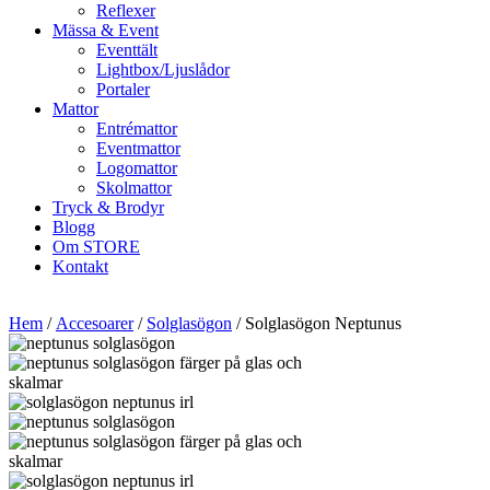
Reflexer
Mässa & Event
Eventtält
Lightbox/Ljuslådor
Portaler
Mattor
Entrémattor
Eventmattor
Logomattor
Skolmattor
Tryck & Brodyr
Blogg
Om STORE
Kontakt
Hem
/
Accesoarer
/
Solglasögon
/ Solglasögon Neptunus