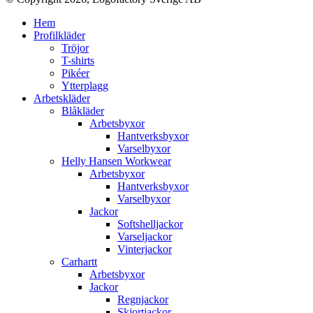
Hem
Profilkläder
Tröjor
T-shirts
Pikéer
Ytterplagg
Arbetskläder
Blåkläder
Arbetsbyxor
Hantverksbyxor
Varselbyxor
Helly Hansen Workwear
Arbetsbyxor
Hantverksbyxor
Varselbyxor
Jackor
Softshelljackor
Varseljackor
Vinterjackor
Carhartt
Arbetsbyxor
Jackor
Regnjackor
Skjortjackor