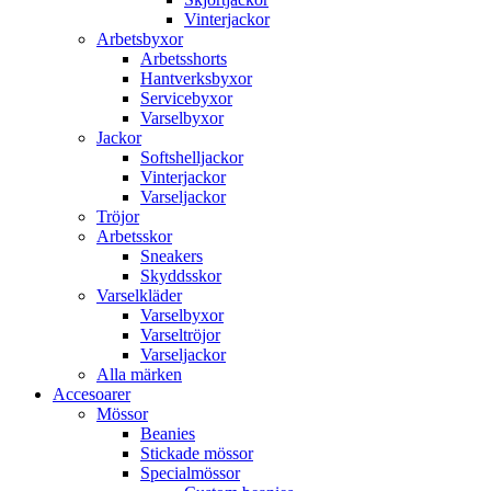
Vinterjackor
Arbetsbyxor
Arbetsshorts
Hantverksbyxor
Servicebyxor
Varselbyxor
Jackor
Softshelljackor
Vinterjackor
Varseljackor
Tröjor
Arbetsskor
Sneakers
Skyddsskor
Varselkläder
Varselbyxor
Varseltröjor
Varseljackor
Alla märken
Accesoarer
Mössor
Beanies
Stickade mössor
Specialmössor