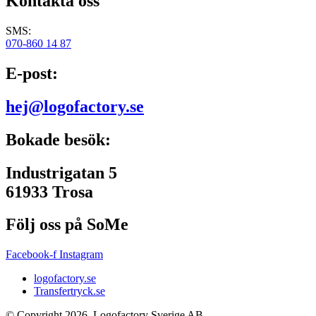
Kontakta oss
SMS:
070-860 14 87
E-post:
hej@logofactory.se
Bokade besök:
Industrigatan 5
61933 Trosa
Följ oss på SoMe
Facebook-f
Instagram
logofactory.se
Transfertryck.se
© Copyright 2026, Logofactory Sverige AB