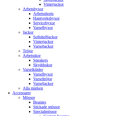
Vinterjackor
Arbetsbyxor
Arbetsshorts
Hantverksbyxor
Servicebyxor
Varselbyxor
Jackor
Softshelljackor
Vinterjackor
Varseljackor
Tröjor
Arbetsskor
Sneakers
Skyddsskor
Varselkläder
Varselbyxor
Varseltröjor
Varseljackor
Alla märken
Accesoarer
Mössor
Beanies
Stickade mössor
Specialmössor