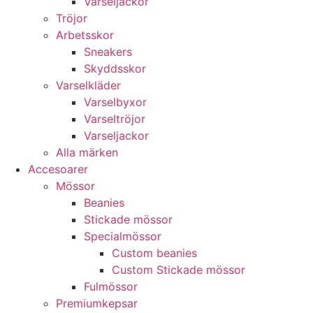
Varseljackor
Tröjor
Arbetsskor
Sneakers
Skyddsskor
Varselkläder
Varselbyxor
Varseltröjor
Varseljackor
Alla märken
Accesoarer
Mössor
Beanies
Stickade mössor
Specialmössor
Custom beanies
Custom Stickade mössor
Fulmössor
Premiumkepsar