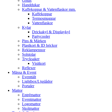
Godis
Handdukar
Kaffekoppar & Vattenflaskor mm.
Kaffekoppar
Termosmuggar
Vattenflaskor
Kylar
Drickakyl & Displaykyl
Partycooler
Pins & Märken
Plastkort & ID brickor
Reklampennor
Solstolar
Trycksaker
Visitkort
Reflexer
Mässa & Event
Eventtält
Lightbox/Ljuslådor
Portaler
Mattor
Entrémattor
Eventmattor
Logomattor
Skolmattor