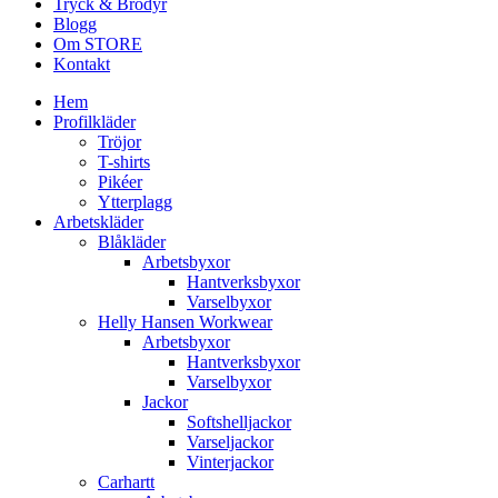
Tryck & Brodyr
Blogg
Om STORE
Kontakt
Hem
Profilkläder
Tröjor
T-shirts
Pikéer
Ytterplagg
Arbetskläder
Blåkläder
Arbetsbyxor
Hantverksbyxor
Varselbyxor
Helly Hansen Workwear
Arbetsbyxor
Hantverksbyxor
Varselbyxor
Jackor
Softshelljackor
Varseljackor
Vinterjackor
Carhartt