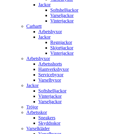
Jackor
Softshelljackor
Varseljackor
Vinterjackor
Carhartt
Arbetsbyxor
Jackor
Regnjackor
Skjortjackor
Vinterjackor
Arbetsbyxor
Arbetsshorts
Hantverksbyxor
Servicebyxor
Varselbyxor
Jackor
Softshelljackor
Vinterjackor
Varseljackor
Tröjor
Arbetsskor
Sneakers
Skyddsskor
Varselkläder
Varselbyxor