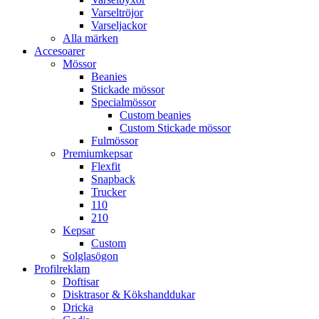
Varseltröjor
Varseljackor
Alla märken
Accesoarer
Mössor
Beanies
Stickade mössor
Specialmössor
Custom beanies
Custom Stickade mössor
Fulmössor
Premiumkepsar
Flexfit
Snapback
Trucker
110
210
Kepsar
Custom
Solglasögon
Profilreklam
Doftisar
Disktrasor & Kökshanddukar
Dricka