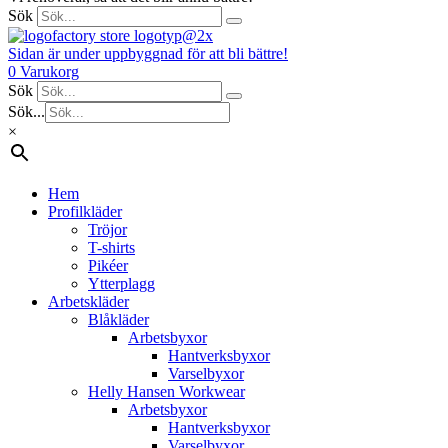
Sök
Sidan är under uppbyggnad för att bli bättre!
0
Varukorg
Sök
Sök...
×
Hem
Profilkläder
Tröjor
T-shirts
Pikéer
Ytterplagg
Arbetskläder
Blåkläder
Arbetsbyxor
Hantverksbyxor
Varselbyxor
Helly Hansen Workwear
Arbetsbyxor
Hantverksbyxor
Varselbyxor