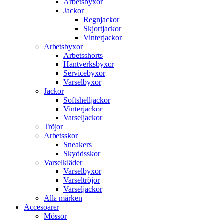
Arbetsbyxor
Jackor
Regnjackor
Skjortjackor
Vinterjackor
Arbetsbyxor
Arbetsshorts
Hantverksbyxor
Servicebyxor
Varselbyxor
Jackor
Softshelljackor
Vinterjackor
Varseljackor
Tröjor
Arbetsskor
Sneakers
Skyddsskor
Varselkläder
Varselbyxor
Varseltröjor
Varseljackor
Alla märken
Accesoarer
Mössor