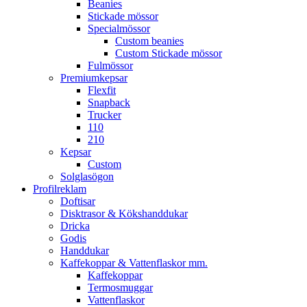
Beanies
Stickade mössor
Specialmössor
Custom beanies
Custom Stickade mössor
Fulmössor
Premiumkepsar
Flexfit
Snapback
Trucker
110
210
Kepsar
Custom
Solglasögon
Profilreklam
Doftisar
Disktrasor & Kökshanddukar
Dricka
Godis
Handdukar
Kaffekoppar & Vattenflaskor mm.
Kaffekoppar
Termosmuggar
Vattenflaskor