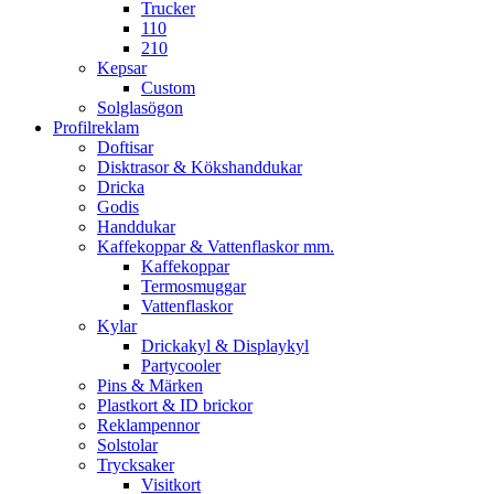
Trucker
110
210
Kepsar
Custom
Solglasögon
Profilreklam
Doftisar
Disktrasor & Kökshanddukar
Dricka
Godis
Handdukar
Kaffekoppar & Vattenflaskor mm.
Kaffekoppar
Termosmuggar
Vattenflaskor
Kylar
Drickakyl & Displaykyl
Partycooler
Pins & Märken
Plastkort & ID brickor
Reklampennor
Solstolar
Trycksaker
Visitkort