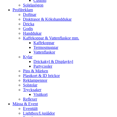
Custom
Solglasögon
Profilreklam
Doftisar
Disktrasor & Kökshanddukar
Dricka
Godis
Handdukar
Kaffekoppar & Vattenflaskor mm.
Kaffekoppar
Termosmuggar
Vattenflaskor
Kylar
Drickakyl & Displaykyl
Partycooler
Pins & Märken
Plastkort & ID brickor
Reklampennor
Solstolar
Trycksaker
Visitkort
Reflexer
Mässa & Event
Eventtält
Lightbox/Ljuslådor