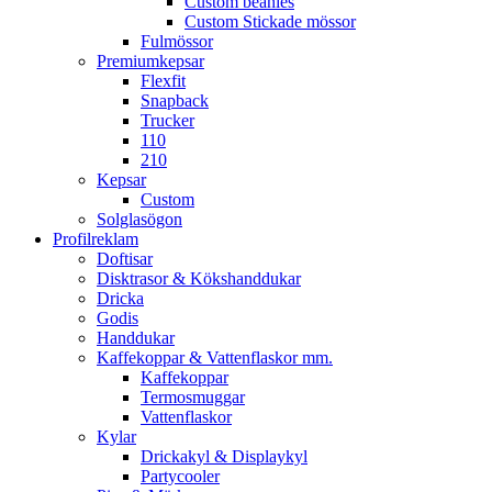
Custom beanies
Custom Stickade mössor
Fulmössor
Premiumkepsar
Flexfit
Snapback
Trucker
110
210
Kepsar
Custom
Solglasögon
Profilreklam
Doftisar
Disktrasor & Kökshanddukar
Dricka
Godis
Handdukar
Kaffekoppar & Vattenflaskor mm.
Kaffekoppar
Termosmuggar
Vattenflaskor
Kylar
Drickakyl & Displaykyl
Partycooler