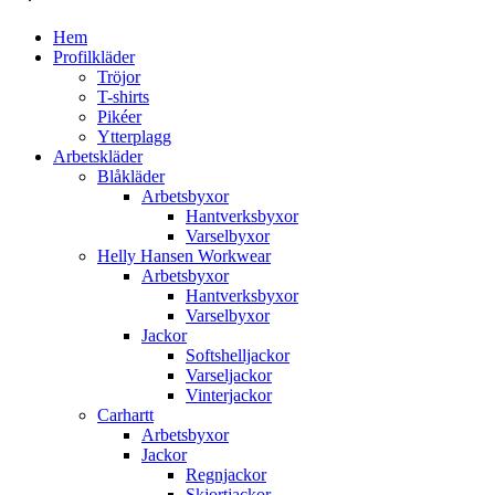
Hem
Profilkläder
Tröjor
T-shirts
Pikéer
Ytterplagg
Arbetskläder
Blåkläder
Arbetsbyxor
Hantverksbyxor
Varselbyxor
Helly Hansen Workwear
Arbetsbyxor
Hantverksbyxor
Varselbyxor
Jackor
Softshelljackor
Varseljackor
Vinterjackor
Carhartt
Arbetsbyxor
Jackor
Regnjackor
Skjortjackor