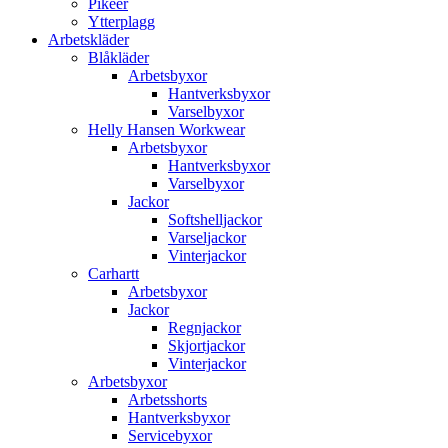
Pikéer
Ytterplagg
Arbetskläder
Blåkläder
Arbetsbyxor
Hantverksbyxor
Varselbyxor
Helly Hansen Workwear
Arbetsbyxor
Hantverksbyxor
Varselbyxor
Jackor
Softshelljackor
Varseljackor
Vinterjackor
Carhartt
Arbetsbyxor
Jackor
Regnjackor
Skjortjackor
Vinterjackor
Arbetsbyxor
Arbetsshorts
Hantverksbyxor
Servicebyxor