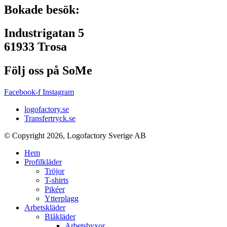
Bokade besök:
Industrigatan 5
61933 Trosa
Följ oss på SoMe
Facebook-f
Instagram
logofactory.se
Transfertryck.se
© Copyright 2026, Logofactory Sverige AB
Hem
Profilkläder
Tröjor
T-shirts
Pikéer
Ytterplagg
Arbetskläder
Blåkläder
Arbetsbyxor