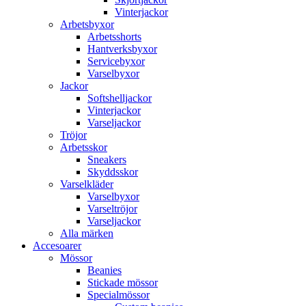
Vinterjackor
Arbetsbyxor
Arbetsshorts
Hantverksbyxor
Servicebyxor
Varselbyxor
Jackor
Softshelljackor
Vinterjackor
Varseljackor
Tröjor
Arbetsskor
Sneakers
Skyddsskor
Varselkläder
Varselbyxor
Varseltröjor
Varseljackor
Alla märken
Accesoarer
Mössor
Beanies
Stickade mössor
Specialmössor