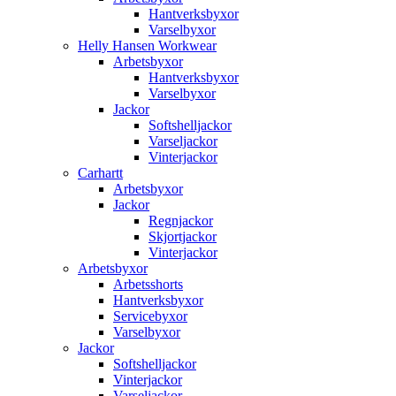
Hantverksbyxor
Varselbyxor
Helly Hansen Workwear
Arbetsbyxor
Hantverksbyxor
Varselbyxor
Jackor
Softshelljackor
Varseljackor
Vinterjackor
Carhartt
Arbetsbyxor
Jackor
Regnjackor
Skjortjackor
Vinterjackor
Arbetsbyxor
Arbetsshorts
Hantverksbyxor
Servicebyxor
Varselbyxor
Jackor
Softshelljackor
Vinterjackor
Varseljackor