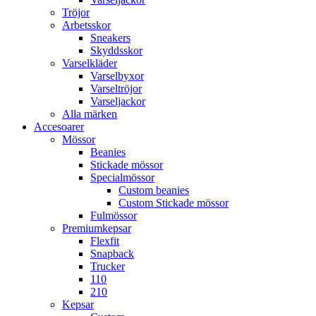
Tröjor
Arbetsskor
Sneakers
Skyddsskor
Varselkläder
Varselbyxor
Varseltröjor
Varseljackor
Alla märken
Accesoarer
Mössor
Beanies
Stickade mössor
Specialmössor
Custom beanies
Custom Stickade mössor
Fulmössor
Premiumkepsar
Flexfit
Snapback
Trucker
110
210
Kepsar