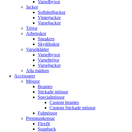
Varselbyxor
Jackor
Softshelljackor
Vinterjackor
Varseljackor
Tröjor
Arbetsskor
Sneakers
Skyddsskor
Varselkläder
Varselbyxor
Varseltröjor
Varseljackor
Alla märken
Accesoarer
Mössor
Beanies
Stickade mössor
Specialmössor
Custom beanies
Custom Stickade mössor
Fulmössor
Premiumkepsar
Flexfit
Snapback