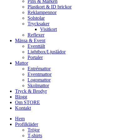
Pins & Märken
Plastkort & ID brickor
Reklampennor
Solstolar
Trycksaker
Visitkort
Reflexer
Mässa & Event
Eventtält
Lightbox/Ljuslådor
Portaler
Mattor
Entrémattor
Eventmattor
Logomattor
Skolmattor
Tryck & Brodyr
Blogg
Om STORE
Kontakt
Hem
Profilkläder
Tröjor
T-shirts