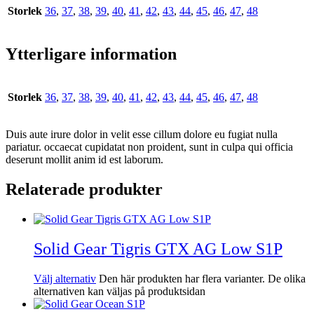
Storlek
36
,
37
,
38
,
39
,
40
,
41
,
42
,
43
,
44
,
45
,
46
,
47
,
48
Ytterligare information
Storlek
36
,
37
,
38
,
39
,
40
,
41
,
42
,
43
,
44
,
45
,
46
,
47
,
48
Duis aute irure dolor in velit esse cillum dolore eu fugiat nulla
pariatur. occaecat cupidatat non proident, sunt in culpa qui officia
deserunt mollit anim id est laborum.
Relaterade produkter
Solid Gear Tigris GTX AG Low S1P
Välj alternativ
Den här produkten har flera varianter. De olika
alternativen kan väljas på produktsidan