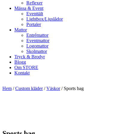
Reflexer
Mässa & Event
Eventtält
Lightbox/Ljuslådor
Portaler
Mattor
Entrémattor
Eventmattor
Logomattor
Skolmattor
Tryck & Brodyr
Blogg
Om STORE
Kontakt
Hem
/
Custom kläder
/
Väskor
/ Sports bag
Sports bag