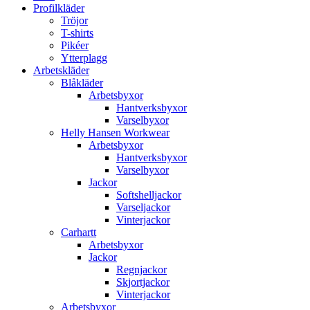
Profilkläder
Tröjor
T-shirts
Pikéer
Ytterplagg
Arbetskläder
Blåkläder
Arbetsbyxor
Hantverksbyxor
Varselbyxor
Helly Hansen Workwear
Arbetsbyxor
Hantverksbyxor
Varselbyxor
Jackor
Softshelljackor
Varseljackor
Vinterjackor
Carhartt
Arbetsbyxor
Jackor
Regnjackor
Skjortjackor
Vinterjackor
Arbetsbyxor