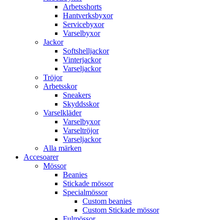
Arbetsshorts
Hantverksbyxor
Servicebyxor
Varselbyxor
Jackor
Softshelljackor
Vinterjackor
Varseljackor
Tröjor
Arbetsskor
Sneakers
Skyddsskor
Varselkläder
Varselbyxor
Varseltröjor
Varseljackor
Alla märken
Accesoarer
Mössor
Beanies
Stickade mössor
Specialmössor
Custom beanies
Custom Stickade mössor
Fulmössor