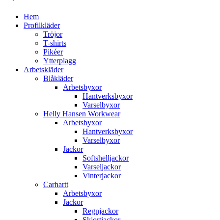
Hem
Profilkläder
Tröjor
T-shirts
Pikéer
Ytterplagg
Arbetskläder
Blåkläder
Arbetsbyxor
Hantverksbyxor
Varselbyxor
Helly Hansen Workwear
Arbetsbyxor
Hantverksbyxor
Varselbyxor
Jackor
Softshelljackor
Varseljackor
Vinterjackor
Carhartt
Arbetsbyxor
Jackor
Regnjackor
Skjortjackor