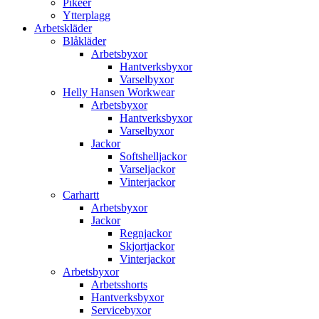
Pikéer
Ytterplagg
Arbetskläder
Blåkläder
Arbetsbyxor
Hantverksbyxor
Varselbyxor
Helly Hansen Workwear
Arbetsbyxor
Hantverksbyxor
Varselbyxor
Jackor
Softshelljackor
Varseljackor
Vinterjackor
Carhartt
Arbetsbyxor
Jackor
Regnjackor
Skjortjackor
Vinterjackor
Arbetsbyxor
Arbetsshorts
Hantverksbyxor
Servicebyxor