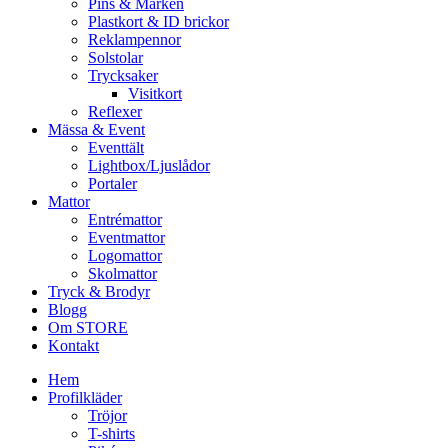
Pins & Märken
Plastkort & ID brickor
Reklampennor
Solstolar
Trycksaker
Visitkort
Reflexer
Mässa & Event
Eventtält
Lightbox/Ljuslådor
Portaler
Mattor
Entrémattor
Eventmattor
Logomattor
Skolmattor
Tryck & Brodyr
Blogg
Om STORE
Kontakt
Hem
Profilkläder
Tröjor
T-shirts