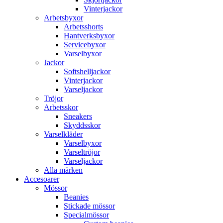
Vinterjackor
Arbetsbyxor
Arbetsshorts
Hantverksbyxor
Servicebyxor
Varselbyxor
Jackor
Softshelljackor
Vinterjackor
Varseljackor
Tröjor
Arbetsskor
Sneakers
Skyddsskor
Varselkläder
Varselbyxor
Varseltröjor
Varseljackor
Alla märken
Accesoarer
Mössor
Beanies
Stickade mössor
Specialmössor