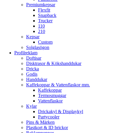
Premiumkepsar
Flexfit
Snapback
Trucker
110
210
Kepsar
Custom
Solglasögon
Profilreklam
Doftisar
Disktrasor & Kökshanddukar
Dricka
Godis
Handdukar
Kaffekoppar & Vattenflaskor mm.
Kaffekoppar
Termosmuggar
Vattenflaskor
Kylar
Drickakyl & Displaykyl
Partycooler
Pins & Märken
Plastkort & ID brickor
Reklampennor