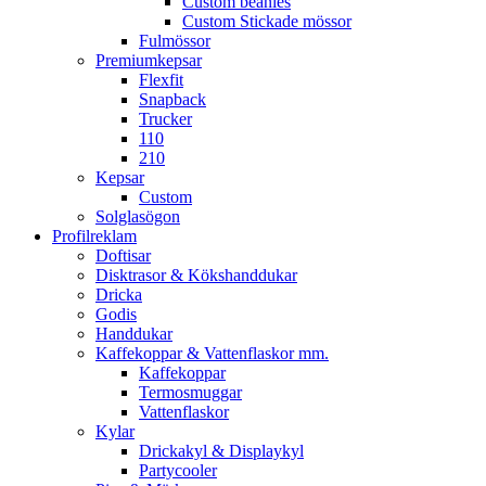
Custom beanies
Custom Stickade mössor
Fulmössor
Premiumkepsar
Flexfit
Snapback
Trucker
110
210
Kepsar
Custom
Solglasögon
Profilreklam
Doftisar
Disktrasor & Kökshanddukar
Dricka
Godis
Handdukar
Kaffekoppar & Vattenflaskor mm.
Kaffekoppar
Termosmuggar
Vattenflaskor
Kylar
Drickakyl & Displaykyl
Partycooler