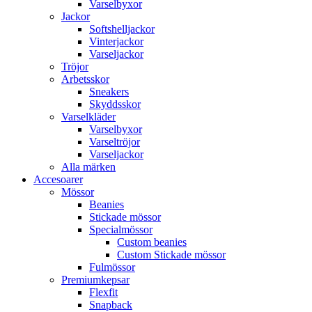
Varselbyxor
Jackor
Softshelljackor
Vinterjackor
Varseljackor
Tröjor
Arbetsskor
Sneakers
Skyddsskor
Varselkläder
Varselbyxor
Varseltröjor
Varseljackor
Alla märken
Accesoarer
Mössor
Beanies
Stickade mössor
Specialmössor
Custom beanies
Custom Stickade mössor
Fulmössor
Premiumkepsar
Flexfit
Snapback