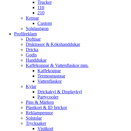
Trucker
110
210
Kepsar
Custom
Solglasögon
Profilreklam
Doftisar
Disktrasor & Kökshanddukar
Dricka
Godis
Handdukar
Kaffekoppar & Vattenflaskor mm.
Kaffekoppar
Termosmuggar
Vattenflaskor
Kylar
Drickakyl & Displaykyl
Partycooler
Pins & Märken
Plastkort & ID brickor
Reklampennor
Solstolar
Trycksaker
Visitkort