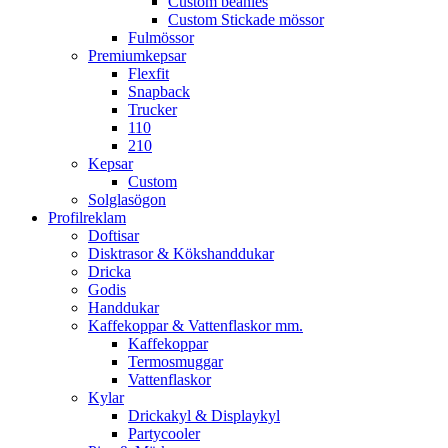
Custom beanies
Custom Stickade mössor
Fulmössor
Premiumkepsar
Flexfit
Snapback
Trucker
110
210
Kepsar
Custom
Solglasögon
Profilreklam
Doftisar
Disktrasor & Kökshanddukar
Dricka
Godis
Handdukar
Kaffekoppar & Vattenflaskor mm.
Kaffekoppar
Termosmuggar
Vattenflaskor
Kylar
Drickakyl & Displaykyl
Partycooler