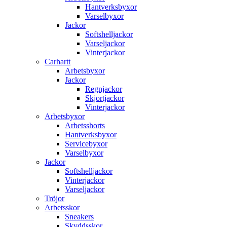
Hantverksbyxor
Varselbyxor
Jackor
Softshelljackor
Varseljackor
Vinterjackor
Carhartt
Arbetsbyxor
Jackor
Regnjackor
Skjortjackor
Vinterjackor
Arbetsbyxor
Arbetsshorts
Hantverksbyxor
Servicebyxor
Varselbyxor
Jackor
Softshelljackor
Vinterjackor
Varseljackor
Tröjor
Arbetsskor
Sneakers
Skyddsskor