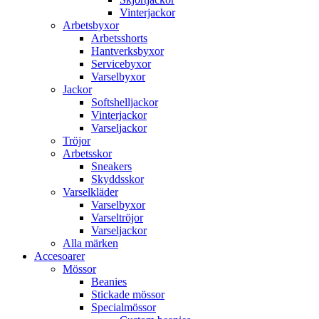
Vinterjackor
Arbetsbyxor
Arbetsshorts
Hantverksbyxor
Servicebyxor
Varselbyxor
Jackor
Softshelljackor
Vinterjackor
Varseljackor
Tröjor
Arbetsskor
Sneakers
Skyddsskor
Varselkläder
Varselbyxor
Varseltröjor
Varseljackor
Alla märken
Accesoarer
Mössor
Beanies
Stickade mössor
Specialmössor