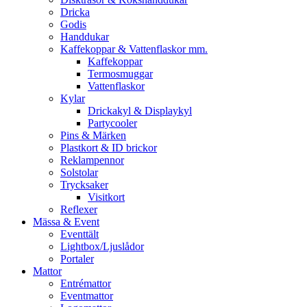
Dricka
Godis
Handdukar
Kaffekoppar & Vattenflaskor mm.
Kaffekoppar
Termosmuggar
Vattenflaskor
Kylar
Drickakyl & Displaykyl
Partycooler
Pins & Märken
Plastkort & ID brickor
Reklampennor
Solstolar
Trycksaker
Visitkort
Reflexer
Mässa & Event
Eventtält
Lightbox/Ljuslådor
Portaler
Mattor
Entrémattor
Eventmattor