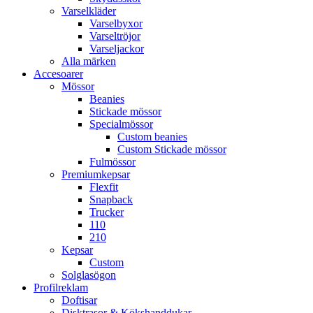
Varselkläder
Varselbyxor
Varseltröjor
Varseljackor
Alla märken
Accesoarer
Mössor
Beanies
Stickade mössor
Specialmössor
Custom beanies
Custom Stickade mössor
Fulmössor
Premiumkepsar
Flexfit
Snapback
Trucker
110
210
Kepsar
Custom
Solglasögon
Profilreklam
Doftisar
Disktrasor & Kökshanddukar