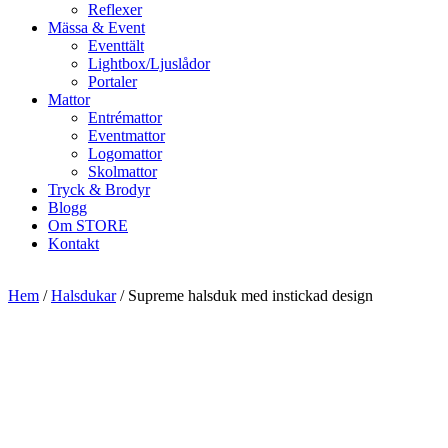
Reflexer
Mässa & Event
Eventtält
Lightbox/Ljuslådor
Portaler
Mattor
Entrémattor
Eventmattor
Logomattor
Skolmattor
Tryck & Brodyr
Blogg
Om STORE
Kontakt
Hem
/
Halsdukar
/ Supreme halsduk med instickad design