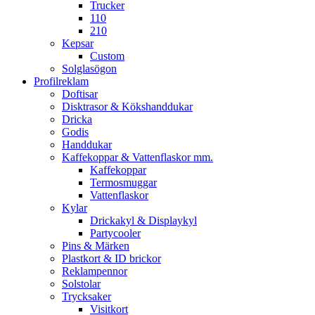
Trucker
110
210
Kepsar
Custom
Solglasögon
Profilreklam
Doftisar
Disktrasor & Kökshanddukar
Dricka
Godis
Handdukar
Kaffekoppar & Vattenflaskor mm.
Kaffekoppar
Termosmuggar
Vattenflaskor
Kylar
Drickakyl & Displaykyl
Partycooler
Pins & Märken
Plastkort & ID brickor
Reklampennor
Solstolar
Trycksaker
Visitkort