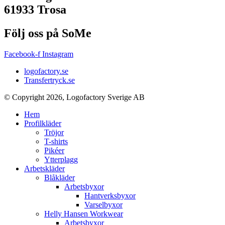
61933 Trosa
Följ oss på SoMe
Facebook-f
Instagram
logofactory.se
Transfertryck.se
© Copyright 2026, Logofactory Sverige AB
Hem
Profilkläder
Tröjor
T-shirts
Pikéer
Ytterplagg
Arbetskläder
Blåkläder
Arbetsbyxor
Hantverksbyxor
Varselbyxor
Helly Hansen Workwear
Arbetsbyxor