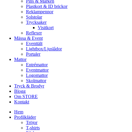
Pins & Märken
Plastkort & ID brickor
Reklampennor
Solstolar
Trycksaker
Visitkort
Reflexer
Mässa & Event
Eventtält
Lightbox/Ljuslådor
Portaler
Mattor
Entrémattor
Eventmattor
Logomattor
Skolmattor
Tryck & Brodyr
Blogg
Om STORE
Kontakt
Hem
Profilkläder
Tröjor
T-shirts