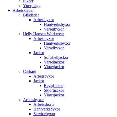
Pikéer
Ytterplagg
Arbetskläder
Blåkläder
Arbetsbyxor
Hantverksbyxor
Varselbyxor
Helly Hansen Workwear
Arbetsbyxor
Hantverksbyxor
Varselbyxor
Jackor
Softshelljackor
Varseljackor
Vinterjackor
Carhartt
Arbetsbyxor
Jackor
Regnjackor
Skjortjackor
Vinterjackor
Arbetsbyxor
Arbetsshorts
Hantverksbyxor
Servicebyxor