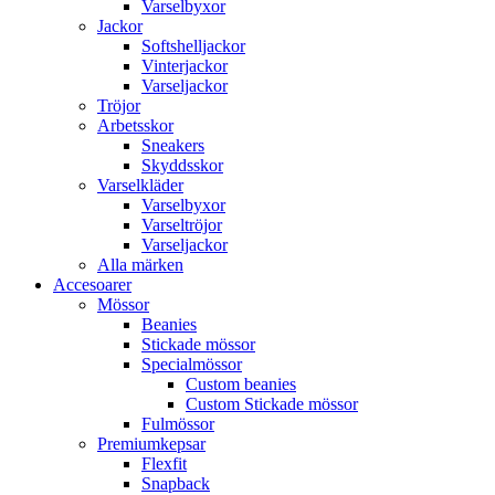
Varselbyxor
Jackor
Softshelljackor
Vinterjackor
Varseljackor
Tröjor
Arbetsskor
Sneakers
Skyddsskor
Varselkläder
Varselbyxor
Varseltröjor
Varseljackor
Alla märken
Accesoarer
Mössor
Beanies
Stickade mössor
Specialmössor
Custom beanies
Custom Stickade mössor
Fulmössor
Premiumkepsar
Flexfit
Snapback