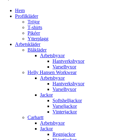
Hem
Profilkläder
Tröjor
T-shirts
Pikéer
Ytterplagg
Arbetskläder
Blåkläder
Arbetsbyxor
Hantverksbyxor
Varselbyxor
Helly Hansen Workwear
Arbetsbyxor
Hantverksbyxor
Varselbyxor
Jackor
Softshelljackor
Varseljackor
Vinterjackor
Carhartt
Arbetsbyxor
Jackor
Regnjackor
Skjortjackor