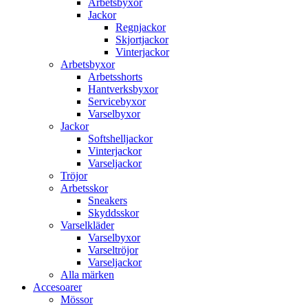
Arbetsbyxor
Jackor
Regnjackor
Skjortjackor
Vinterjackor
Arbetsbyxor
Arbetsshorts
Hantverksbyxor
Servicebyxor
Varselbyxor
Jackor
Softshelljackor
Vinterjackor
Varseljackor
Tröjor
Arbetsskor
Sneakers
Skyddsskor
Varselkläder
Varselbyxor
Varseltröjor
Varseljackor
Alla märken
Accesoarer
Mössor