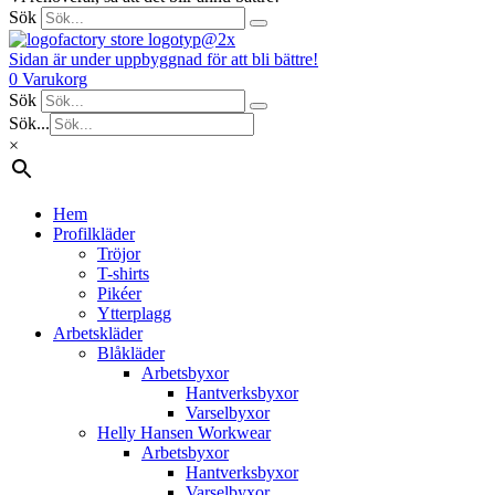
Sök
Sidan är under uppbyggnad för att bli bättre!
0
Varukorg
Sök
Sök...
×
Hem
Profilkläder
Tröjor
T-shirts
Pikéer
Ytterplagg
Arbetskläder
Blåkläder
Arbetsbyxor
Hantverksbyxor
Varselbyxor
Helly Hansen Workwear
Arbetsbyxor
Hantverksbyxor
Varselbyxor