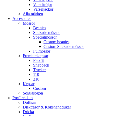
Varseltröjor
Varseljackor
Alla märken
Accesoarer
Mössor
Beanies
Stickade mössor
Specialmössor
Custom beanies
Custom Stickade mössor
Fulmössor
Premiumkepsar
Flexfit
Snapback
Trucker
110
210
Kepsar
Custom
Solglasögon
Profilreklam
Doftisar
Disktrasor & Kökshanddukar
Dricka