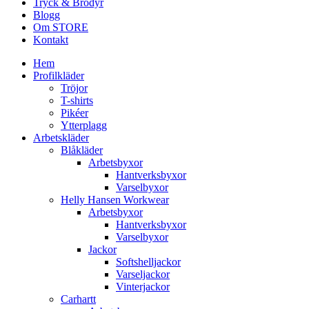
Tryck & Brodyr
Blogg
Om STORE
Kontakt
Hem
Profilkläder
Tröjor
T-shirts
Pikéer
Ytterplagg
Arbetskläder
Blåkläder
Arbetsbyxor
Hantverksbyxor
Varselbyxor
Helly Hansen Workwear
Arbetsbyxor
Hantverksbyxor
Varselbyxor
Jackor
Softshelljackor
Varseljackor
Vinterjackor
Carhartt