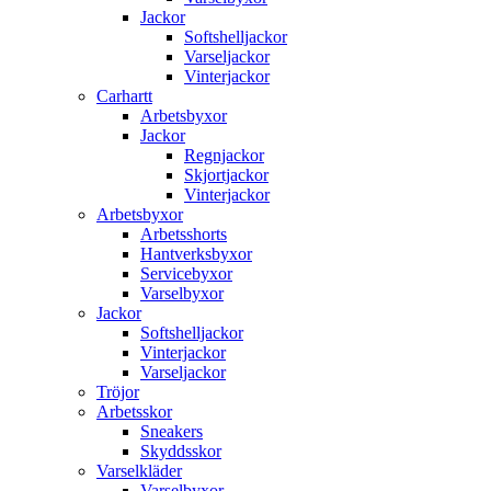
Jackor
Softshelljackor
Varseljackor
Vinterjackor
Carhartt
Arbetsbyxor
Jackor
Regnjackor
Skjortjackor
Vinterjackor
Arbetsbyxor
Arbetsshorts
Hantverksbyxor
Servicebyxor
Varselbyxor
Jackor
Softshelljackor
Vinterjackor
Varseljackor
Tröjor
Arbetsskor
Sneakers
Skyddsskor
Varselkläder
Varselbyxor