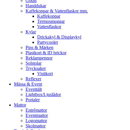
Godis
Handdukar
Kaffekoppar & Vattenflaskor mm.
Kaffekoppar
Termosmuggar
Vattenflaskor
Kylar
Drickakyl & Displaykyl
Partycooler
Pins & Märken
Plastkort & ID brickor
Reklampennor
Solstolar
Trycksaker
Visitkort
Reflexer
Mässa & Event
Eventtält
Lightbox/Ljuslådor
Portaler
Mattor
Entrémattor
Eventmattor
Logomattor
Skolmattor