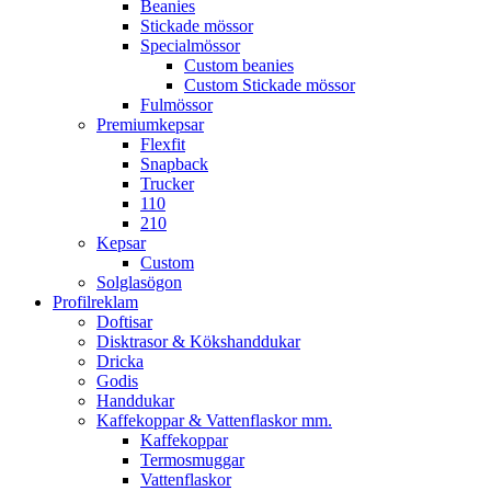
Beanies
Stickade mössor
Specialmössor
Custom beanies
Custom Stickade mössor
Fulmössor
Premiumkepsar
Flexfit
Snapback
Trucker
110
210
Kepsar
Custom
Solglasögon
Profilreklam
Doftisar
Disktrasor & Kökshanddukar
Dricka
Godis
Handdukar
Kaffekoppar & Vattenflaskor mm.
Kaffekoppar
Termosmuggar
Vattenflaskor