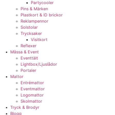
Partycooler
Pins & Märken
Plastkort & ID brickor
Reklampennor
Solstolar
Trycksaker
Visitkort
Reflexer
Mässa & Event
Eventtält
Lightbox/Ljuslådor
Portaler
Mattor
Entrémattor
Eventmattor
Logomattor
Skolmattor
Tryck & Brodyr
Blogg