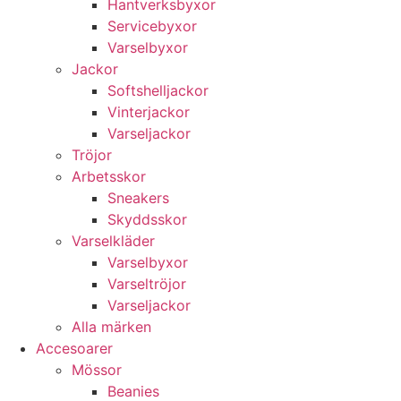
Hantverksbyxor
Servicebyxor
Varselbyxor
Jackor
Softshelljackor
Vinterjackor
Varseljackor
Tröjor
Arbetsskor
Sneakers
Skyddsskor
Varselkläder
Varselbyxor
Varseltröjor
Varseljackor
Alla märken
Accesoarer
Mössor
Beanies