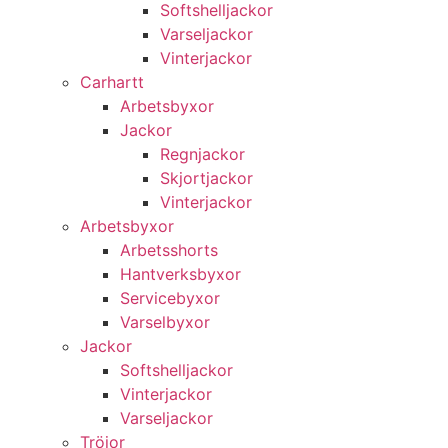
Softshelljackor
Varseljackor
Vinterjackor
Carhartt
Arbetsbyxor
Jackor
Regnjackor
Skjortjackor
Vinterjackor
Arbetsbyxor
Arbetsshorts
Hantverksbyxor
Servicebyxor
Varselbyxor
Jackor
Softshelljackor
Vinterjackor
Varseljackor
Tröjor