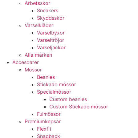
Arbetsskor
Sneakers
Skyddsskor
Varselkläder
Varselbyxor
Varseltröjor
Varseljackor
Alla märken
Accesoarer
Mössor
Beanies
Stickade mössor
Specialmössor
Custom beanies
Custom Stickade mössor
Fulmössor
Premiumkepsar
Flexfit
Snapback