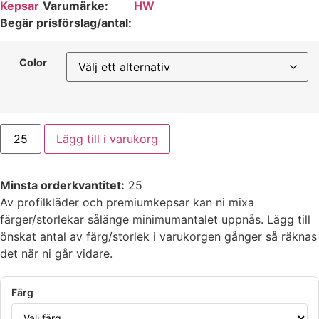
Kepsar
Varumärke:
HW
Begär prisförslag/antal:
Color
Trucker
Lägg till i varukorg
nätkeps
med
Snapback
PRO
Minsta orderkvantitet:
25
mängd
Av profilkläder och premiumkepsar kan ni mixa
färger/storlekar sålänge minimumantalet uppnås. Lägg till
önskat antal av färg/storlek i varukorgen gånger så räknas
det när ni går vidare.
Färg