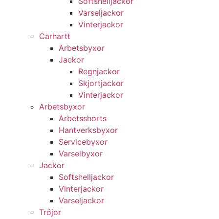
Softshelljackor
Varseljackor
Vinterjackor
Carhartt
Arbetsbyxor
Jackor
Regnjackor
Skjortjackor
Vinterjackor
Arbetsbyxor
Arbetsshorts
Hantverksbyxor
Servicebyxor
Varselbyxor
Jackor
Softshelljackor
Vinterjackor
Varseljackor
Tröjor