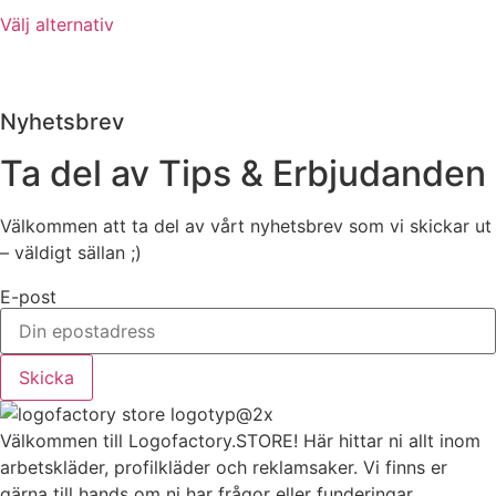
på
Den
kan
Välj alternativ
produktsidan
här
väljas
produkten
på
har
produktsidan
flera
Nyhetsbrev
varianter.
Ta del av Tips & Erbjudanden
De
olika
alternativen
Välkommen att ta del av vårt nyhetsbrev som vi skickar ut
kan
– väldigt sällan ;)
väljas
E-post
på
produktsidan
Skicka
Välkommen till Logofactory.STORE! Här hittar ni allt inom
arbetskläder, profilkläder och reklamsaker. Vi finns er
gärna till hands om ni har frågor eller funderingar.