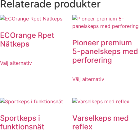
Relaterade produkter
ECOrange Rpet
Pioneer premium
Nätkeps
5-panelskeps med
Den
perforering
Välj alternativ
här
produkten
Den
Välj alternativ
har
här
flera
produkten
varianter.
har
De
flera
olika
varianter.
Sportkeps i
Varselkeps med
alternativen
De
kan
funktionsnät
reflex
olika
väljas
alternativen