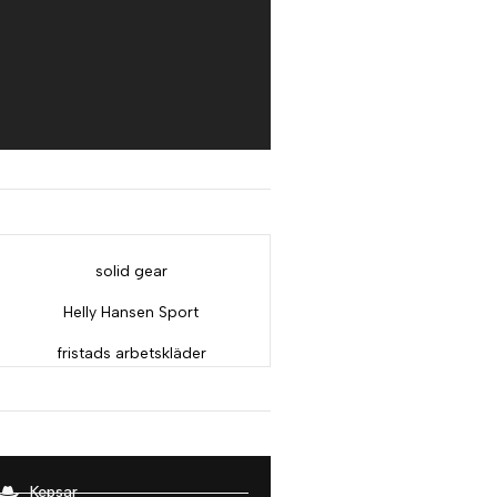
Doftisar
Kepsar