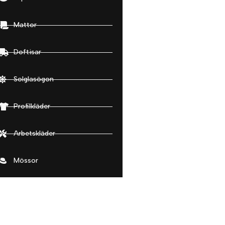
Mattor
Doftisar
Solglasögon
Profilkläder
Arbetskläder
Mössor