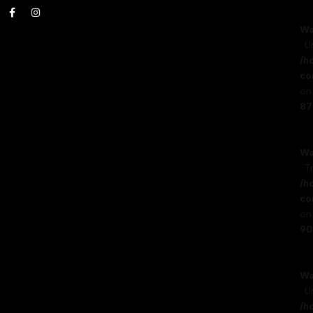
Wa
: 
/h
co
on 
87
Wa
: T
/h
co
on 
90
Wa
: 
/h