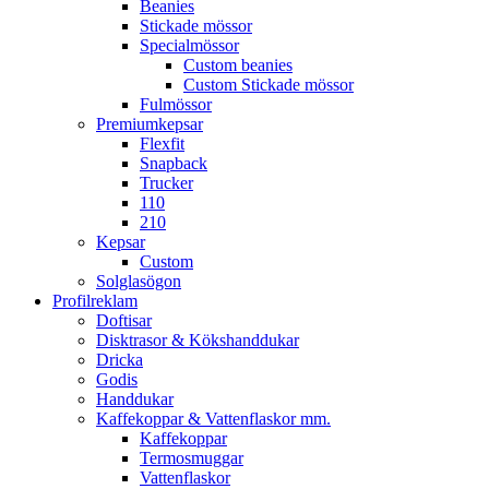
Beanies
Stickade mössor
Specialmössor
Custom beanies
Custom Stickade mössor
Fulmössor
Premiumkepsar
Flexfit
Snapback
Trucker
110
210
Kepsar
Custom
Solglasögon
Profilreklam
Doftisar
Disktrasor & Kökshanddukar
Dricka
Godis
Handdukar
Kaffekoppar & Vattenflaskor mm.
Kaffekoppar
Termosmuggar
Vattenflaskor