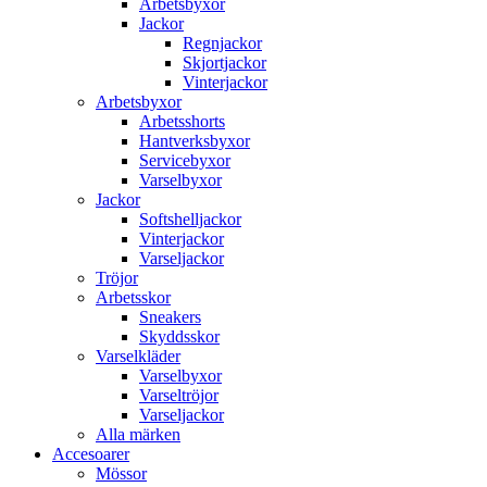
Arbetsbyxor
Jackor
Regnjackor
Skjortjackor
Vinterjackor
Arbetsbyxor
Arbetsshorts
Hantverksbyxor
Servicebyxor
Varselbyxor
Jackor
Softshelljackor
Vinterjackor
Varseljackor
Tröjor
Arbetsskor
Sneakers
Skyddsskor
Varselkläder
Varselbyxor
Varseltröjor
Varseljackor
Alla märken
Accesoarer
Mössor