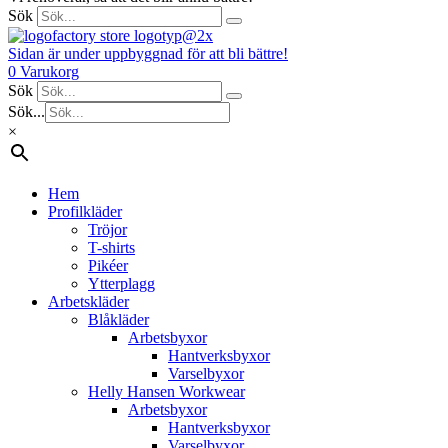
Sök
Sidan är under uppbyggnad för att bli bättre!
0
Varukorg
Sök
Sök...
×
Hem
Profilkläder
Tröjor
T-shirts
Pikéer
Ytterplagg
Arbetskläder
Blåkläder
Arbetsbyxor
Hantverksbyxor
Varselbyxor
Helly Hansen Workwear
Arbetsbyxor
Hantverksbyxor
Varselbyxor