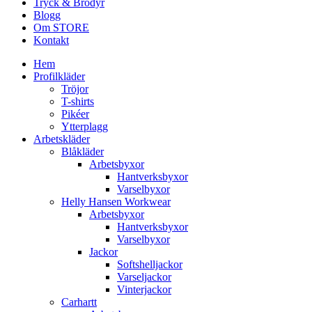
Tryck & Brodyr
Blogg
Om STORE
Kontakt
Hem
Profilkläder
Tröjor
T-shirts
Pikéer
Ytterplagg
Arbetskläder
Blåkläder
Arbetsbyxor
Hantverksbyxor
Varselbyxor
Helly Hansen Workwear
Arbetsbyxor
Hantverksbyxor
Varselbyxor
Jackor
Softshelljackor
Varseljackor
Vinterjackor
Carhartt