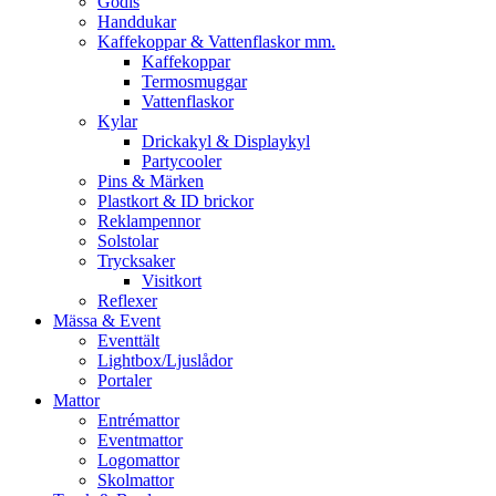
Godis
Handdukar
Kaffekoppar & Vattenflaskor mm.
Kaffekoppar
Termosmuggar
Vattenflaskor
Kylar
Drickakyl & Displaykyl
Partycooler
Pins & Märken
Plastkort & ID brickor
Reklampennor
Solstolar
Trycksaker
Visitkort
Reflexer
Mässa & Event
Eventtält
Lightbox/Ljuslådor
Portaler
Mattor
Entrémattor
Eventmattor
Logomattor
Skolmattor