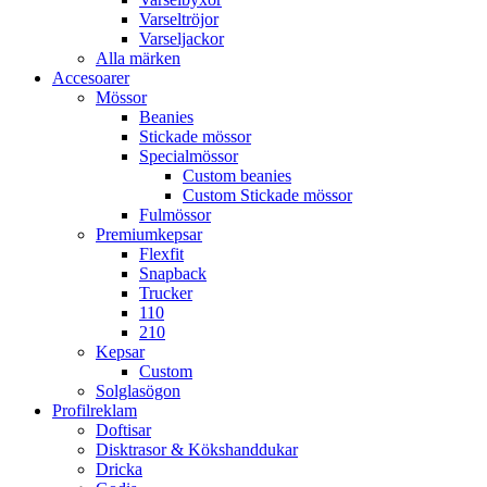
Varseltröjor
Varseljackor
Alla märken
Accesoarer
Mössor
Beanies
Stickade mössor
Specialmössor
Custom beanies
Custom Stickade mössor
Fulmössor
Premiumkepsar
Flexfit
Snapback
Trucker
110
210
Kepsar
Custom
Solglasögon
Profilreklam
Doftisar
Disktrasor & Kökshanddukar
Dricka