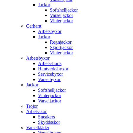
Jackor
Softshelljackor
Varseljackor
Vinterjackor
Carhartt
Arbetsbyxor
Jackor
Regnjackor
Skjortjackor
Vinterjackor
Arbetsbyxor
Arbetsshorts
Hantverksbyxor
Servicebyxor
Varselbyxor
Jackor
Softshelljackor
Vinterjackor
Varseljackor
Tröjor
Arbetsskor
Sneakers
Skyddsskor
Varselkläder
Varselbyxor