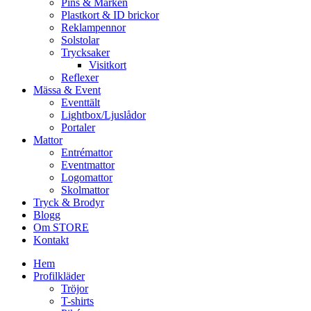
Pins & Märken
Plastkort & ID brickor
Reklampennor
Solstolar
Trycksaker
Visitkort
Reflexer
Mässa & Event
Eventtält
Lightbox/Ljuslådor
Portaler
Mattor
Entrémattor
Eventmattor
Logomattor
Skolmattor
Tryck & Brodyr
Blogg
Om STORE
Kontakt
Hem
Profilkläder
Tröjor
T-shirts