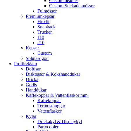
Custom beanies
Custom Stickade mössor
Fulmössor
Premiumkepsar
Flexfit
Snapback
Trucker
110
210
Kepsar
Custom
Solglasögon
Profilreklam
Doftisar
Disktrasor & Kökshanddukar
Dricka
Godis
Handdukar
Kaffekoppar & Vattenflaskor mm.
Kaffekoppar
Termosmuggar
Vattenflaskor
Kylar
Drickakyl & Displaykyl
Partycooler