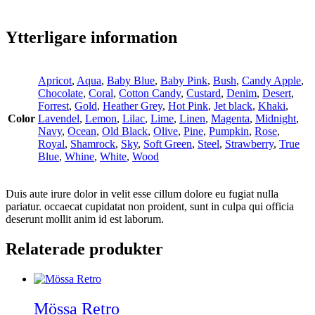
Ytterligare information
Apricot
,
Aqua
,
Baby Blue
,
Baby Pink
,
Bush
,
Candy Apple
,
Chocolate
,
Coral
,
Cotton Candy
,
Custard
,
Denim
,
Desert
,
Forrest
,
Gold
,
Heather Grey
,
Hot Pink
,
Jet black
,
Khaki
,
Color
Lavendel
,
Lemon
,
Lilac
,
Lime
,
Linen
,
Magenta
,
Midnight
,
Navy
,
Ocean
,
Old Black
,
Olive
,
Pine
,
Pumpkin
,
Rose
,
Royal
,
Shamrock
,
Sky
,
Soft Green
,
Steel
,
Strawberry
,
True
Blue
,
Whine
,
White
,
Wood
Duis aute irure dolor in velit esse cillum dolore eu fugiat nulla
pariatur. occaecat cupidatat non proident, sunt in culpa qui officia
deserunt mollit anim id est laborum.
Relaterade produkter
Mössa Retro