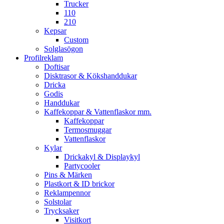
Trucker
110
210
Kepsar
Custom
Solglasögon
Profilreklam
Doftisar
Disktrasor & Kökshanddukar
Dricka
Godis
Handdukar
Kaffekoppar & Vattenflaskor mm.
Kaffekoppar
Termosmuggar
Vattenflaskor
Kylar
Drickakyl & Displaykyl
Partycooler
Pins & Märken
Plastkort & ID brickor
Reklampennor
Solstolar
Trycksaker
Visitkort