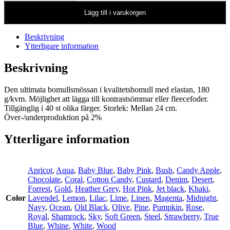
Lägg till i varukorgen
Beskrivning
Ytterligare information
Beskrivning
Den ultimata bomullsmössan i kvalitetsbomull med elastan, 180
g/kvm. Möjlighet att lägga till kontrastsömmar eller fleecefoder.
Tillgänglig i 40 st olika färger. Storlek: Mellan 24 cm.
Över-/underproduktion på 2%
Ytterligare information
Apricot
,
Aqua
,
Baby Blue
,
Baby Pink
,
Bush
,
Candy Apple
,
Chocolate
,
Coral
,
Cotton Candy
,
Custard
,
Denim
,
Desert
,
Forrest
,
Gold
,
Heather Grey
,
Hot Pink
,
Jet black
,
Khaki
,
Color
Lavendel
,
Lemon
,
Lilac
,
Lime
,
Linen
,
Magenta
,
Midnight
,
Navy
,
Ocean
,
Old Black
,
Olive
,
Pine
,
Pumpkin
,
Rose
,
Royal
,
Shamrock
,
Sky
,
Soft Green
,
Steel
,
Strawberry
,
True
Blue
,
Whine
,
White
,
Wood