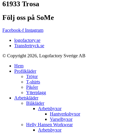
61933 Trosa
Följ oss på SoMe
Facebook-f
Instagram
logofactory.se
Transfertryck.se
© Copyright 2026, Logofactory Sverige AB
Hem
Profilkläder
Tröjor
T-shirts
Pikéer
Ytterplagg
Arbetskläder
Blåkläder
Arbetsbyxor
Hantverksbyxor
Varselbyxor
Helly Hansen Workwear
Arbetsbyxor