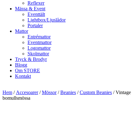
Reflexer
Mässa & Event
Eventtält
Lightbox/Ljuslådor
Portaler
Mattor
Entrémattor
Eventmattor
Logomattor
Skolmattor
Tryck & Brodyr
Blogg
Om STORE
Kontakt
Hem
/
Accesoarer
/
Mössor
/
Beanies
/
Custom Beanies
/ Vintage
bomullsmössa