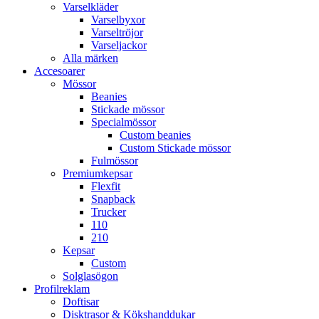
Varselkläder
Varselbyxor
Varseltröjor
Varseljackor
Alla märken
Accesoarer
Mössor
Beanies
Stickade mössor
Specialmössor
Custom beanies
Custom Stickade mössor
Fulmössor
Premiumkepsar
Flexfit
Snapback
Trucker
110
210
Kepsar
Custom
Solglasögon
Profilreklam
Doftisar
Disktrasor & Kökshanddukar