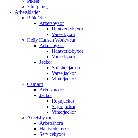
Pikéer
Ytterplagg
Arbetskläder
Blåkläder
Arbetsbyxor
Hantverksbyxor
Varselbyxor
Helly Hansen Workwear
Arbetsbyxor
Hantverksbyxor
Varselbyxor
Jackor
Softshelljackor
Varseljackor
Vinterjackor
Carhartt
Arbetsbyxor
Jackor
Regnjackor
Skjortjackor
Vinterjackor
Arbetsbyxor
Arbetsshorts
Hantverksbyxor
Servicebyxor