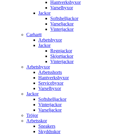
Hantverksbyxor
Varselbyxor
Jackor
Softshelljackor
Varseljackor
Vinterjackor
Carhartt
Arbetsbyxor
Jackor
Regnjackor
Skjortjackor
Vinterjackor
Arbetsbyxor
Arbetsshorts
Hantverksbyxor
Servicebyxor
Varselbyxor
Jackor
Softshelljackor
Vinterjackor
Varseljackor
Tröjor
Arbetsskor
Sneakers
Skyddsskor