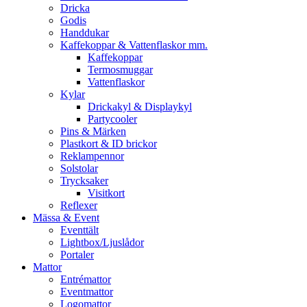
Dricka
Godis
Handdukar
Kaffekoppar & Vattenflaskor mm.
Kaffekoppar
Termosmuggar
Vattenflaskor
Kylar
Drickakyl & Displaykyl
Partycooler
Pins & Märken
Plastkort & ID brickor
Reklampennor
Solstolar
Trycksaker
Visitkort
Reflexer
Mässa & Event
Eventtält
Lightbox/Ljuslådor
Portaler
Mattor
Entrémattor
Eventmattor
Logomattor