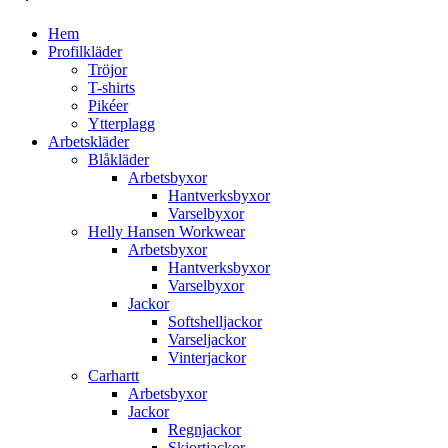
Hem
Profilkläder
Tröjor
T-shirts
Pikéer
Ytterplagg
Arbetskläder
Blåkläder
Arbetsbyxor
Hantverksbyxor
Varselbyxor
Helly Hansen Workwear
Arbetsbyxor
Hantverksbyxor
Varselbyxor
Jackor
Softshelljackor
Varseljackor
Vinterjackor
Carhartt
Arbetsbyxor
Jackor
Regnjackor
Skjortjackor