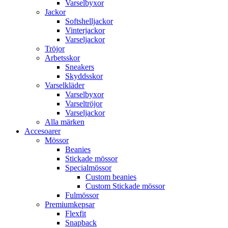
Varselbyxor
Jackor
Softshelljackor
Vinterjackor
Varseljackor
Tröjor
Arbetsskor
Sneakers
Skyddsskor
Varselkläder
Varselbyxor
Varseltröjor
Varseljackor
Alla märken
Accesoarer
Mössor
Beanies
Stickade mössor
Specialmössor
Custom beanies
Custom Stickade mössor
Fulmössor
Premiumkepsar
Flexfit
Snapback