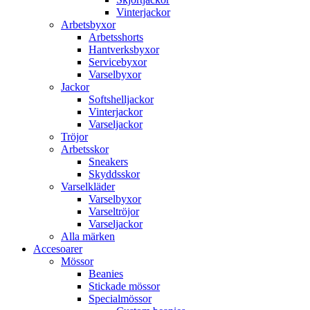
Vinterjackor
Arbetsbyxor
Arbetsshorts
Hantverksbyxor
Servicebyxor
Varselbyxor
Jackor
Softshelljackor
Vinterjackor
Varseljackor
Tröjor
Arbetsskor
Sneakers
Skyddsskor
Varselkläder
Varselbyxor
Varseltröjor
Varseljackor
Alla märken
Accesoarer
Mössor
Beanies
Stickade mössor
Specialmössor