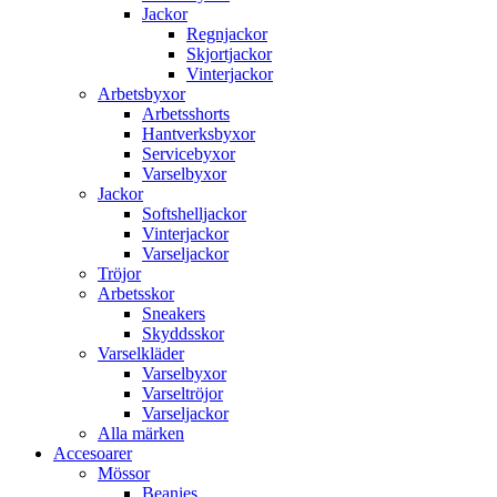
Jackor
Regnjackor
Skjortjackor
Vinterjackor
Arbetsbyxor
Arbetsshorts
Hantverksbyxor
Servicebyxor
Varselbyxor
Jackor
Softshelljackor
Vinterjackor
Varseljackor
Tröjor
Arbetsskor
Sneakers
Skyddsskor
Varselkläder
Varselbyxor
Varseltröjor
Varseljackor
Alla märken
Accesoarer
Mössor
Beanies