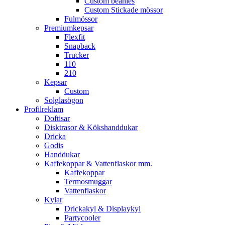
Custom beanies
Custom Stickade mössor
Fulmössor
Premiumkepsar
Flexfit
Snapback
Trucker
110
210
Kepsar
Custom
Solglasögon
Profilreklam
Doftisar
Disktrasor & Kökshanddukar
Dricka
Godis
Handdukar
Kaffekoppar & Vattenflaskor mm.
Kaffekoppar
Termosmuggar
Vattenflaskor
Kylar
Drickakyl & Displaykyl
Partycooler