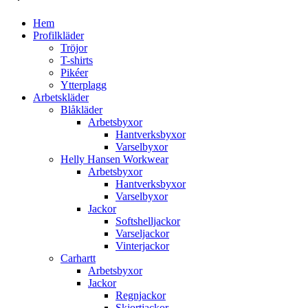
Hem
Profilkläder
Tröjor
T-shirts
Pikéer
Ytterplagg
Arbetskläder
Blåkläder
Arbetsbyxor
Hantverksbyxor
Varselbyxor
Helly Hansen Workwear
Arbetsbyxor
Hantverksbyxor
Varselbyxor
Jackor
Softshelljackor
Varseljackor
Vinterjackor
Carhartt
Arbetsbyxor
Jackor
Regnjackor
Skjortjackor