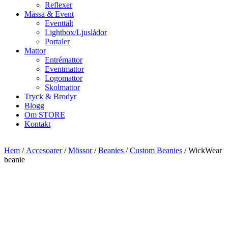
Reflexer
Mässa & Event
Eventtält
Lightbox/Ljuslådor
Portaler
Mattor
Entrémattor
Eventmattor
Logomattor
Skolmattor
Tryck & Brodyr
Blogg
Om STORE
Kontakt
Hem
/
Accesoarer
/
Mössor
/
Beanies
/
Custom Beanies
/ WickWear
beanie