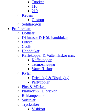
Trucker
110
210
Kepsar
Custom
Solglasögon
Profilreklam
Doftisar
Disktrasor & Kökshanddukar
Dricka
Godis
Handdukar
Kaffekoppar & Vattenflaskor mm.
Kaffekoppar
Termosmuggar
Vattenflaskor
Kylar
Drickakyl & Displaykyl
Partycooler
Pins & Märken
Plastkort & ID brickor
Reklampennor
Solstolar
Trycksaker
Visitkort