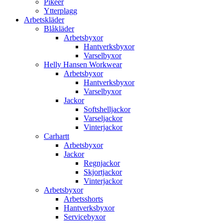
Pikéer
Ytterplagg
Arbetskläder
Blåkläder
Arbetsbyxor
Hantverksbyxor
Varselbyxor
Helly Hansen Workwear
Arbetsbyxor
Hantverksbyxor
Varselbyxor
Jackor
Softshelljackor
Varseljackor
Vinterjackor
Carhartt
Arbetsbyxor
Jackor
Regnjackor
Skjortjackor
Vinterjackor
Arbetsbyxor
Arbetsshorts
Hantverksbyxor
Servicebyxor