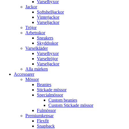
Varselbyxor
Jackor
Softshelljackor
Vinterjackor
Varseljackor
Tröjor
Arbetsskor
Sneakers
Skyddsskor
Varselkläder
Varselbyxor
Varseltröjor
Varseljackor
Alla märken
Accesoarer
Mössor
Beanies
Stickade mössor
Specialmössor
Custom beanies
Custom Stickade mössor
Fulmössor
Premiumkepsar
Flexfit
Snapback