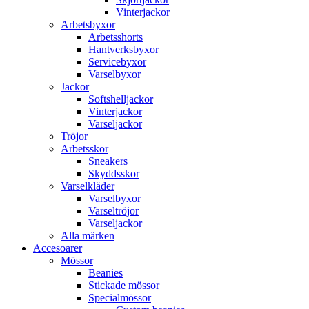
Vinterjackor
Arbetsbyxor
Arbetsshorts
Hantverksbyxor
Servicebyxor
Varselbyxor
Jackor
Softshelljackor
Vinterjackor
Varseljackor
Tröjor
Arbetsskor
Sneakers
Skyddsskor
Varselkläder
Varselbyxor
Varseltröjor
Varseljackor
Alla märken
Accesoarer
Mössor
Beanies
Stickade mössor
Specialmössor