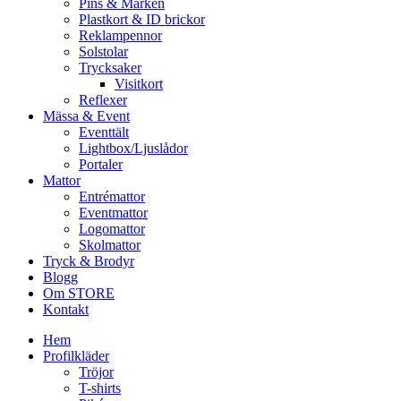
Pins & Märken
Plastkort & ID brickor
Reklampennor
Solstolar
Trycksaker
Visitkort
Reflexer
Mässa & Event
Eventtält
Lightbox/Ljuslådor
Portaler
Mattor
Entrémattor
Eventmattor
Logomattor
Skolmattor
Tryck & Brodyr
Blogg
Om STORE
Kontakt
Hem
Profilkläder
Tröjor
T-shirts