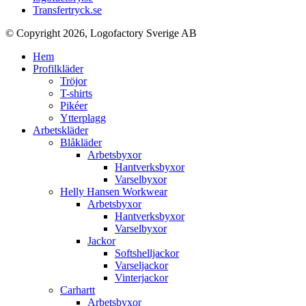
Transfertryck.se
© Copyright 2026, Logofactory Sverige AB
Hem
Profilkläder
Tröjor
T-shirts
Pikéer
Ytterplagg
Arbetskläder
Blåkläder
Arbetsbyxor
Hantverksbyxor
Varselbyxor
Helly Hansen Workwear
Arbetsbyxor
Hantverksbyxor
Varselbyxor
Jackor
Softshelljackor
Varseljackor
Vinterjackor
Carhartt
Arbetsbyxor