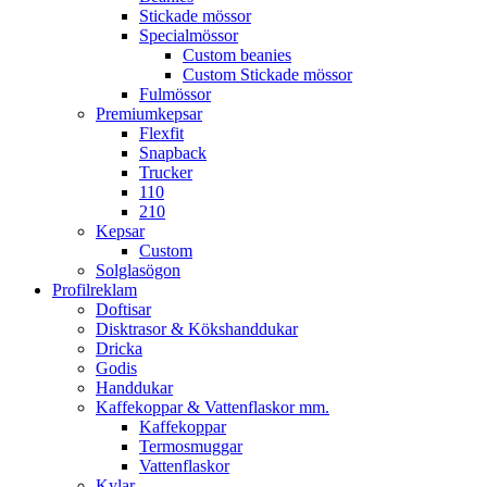
Stickade mössor
Specialmössor
Custom beanies
Custom Stickade mössor
Fulmössor
Premiumkepsar
Flexfit
Snapback
Trucker
110
210
Kepsar
Custom
Solglasögon
Profilreklam
Doftisar
Disktrasor & Kökshanddukar
Dricka
Godis
Handdukar
Kaffekoppar & Vattenflaskor mm.
Kaffekoppar
Termosmuggar
Vattenflaskor
Kylar